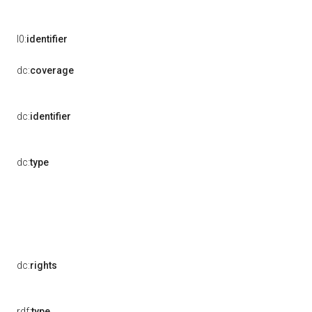
l0:
identifier
dc:
coverage
dc:
identifier
dc:
type
dc:
rights
rdf:
type