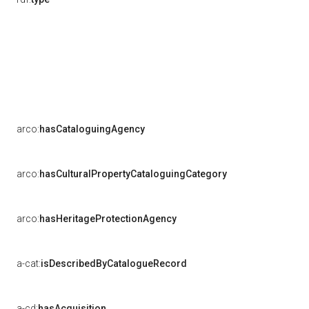
arco:
hasCataloguingAgency
arco:
hasCulturalPropertyCataloguingCategory
arco:
hasHeritageProtectionAgency
a-cat:
isDescribedByCatalogueRecord
a-cd:
hasAcquisition