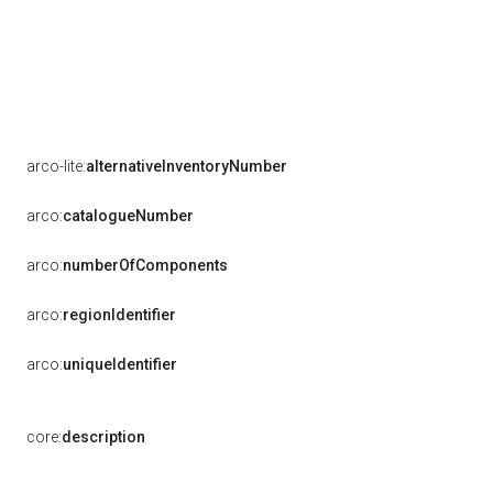
arco-lite:
alternativeInventoryNumber
arco:
catalogueNumber
arco:
numberOfComponents
arco:
regionIdentifier
arco:
uniqueIdentifier
core:
description