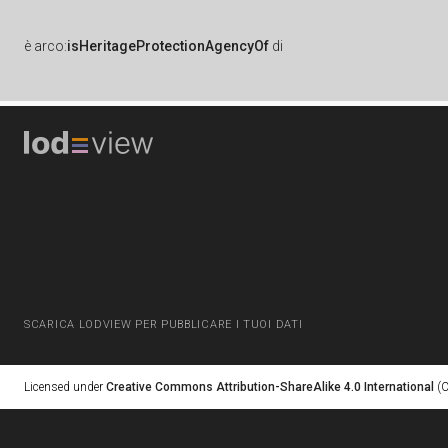
è
arco:
isHeritageProtectionAgencyOf
di
SCARICA LODVIEW PER PUBBLICARE I TUOI DATI
Licensed under
Creative Commons Attribution-ShareAlike 4.0 International
(C