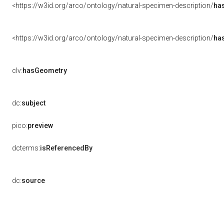
<https://w3id.org/arco/ontology/natural-specimen-description/
has
<https://w3id.org/arco/ontology/natural-specimen-description/
ha
clv:
hasGeometry
dc:
subject
pico:
preview
dcterms:
isReferencedBy
dc:
source