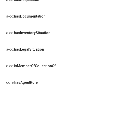
a-cd:
hasDocumentation
a-cd:
hasInventorySituation
a-cd:
hasLegalSituation
a-cd:
isMemberOfCollectionOf
core:
hasAgentRole