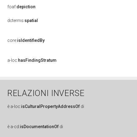
foaf:
depiction
dcterms:
spatial
core:
isIdentifiedBy
a-loc:
hasFindingStratum
RELAZIONI INVERSE
è
a-loc:
isCulturalPropertyAddressOf
di
è
a-cd:
isDocumentationOf
di