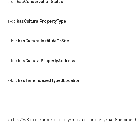
a-dd:
hasConservationStatus
a-dd:
hasCulturalPropertyType
a-loc:
hasCulturalInstituteOrSite
a-loc:
hasCulturalPropertyAddress
a-loc:
hasTimeIndexedTypedLocation
<https://w3id.org/arco/ontology/movable-property/
hasSpecimenH