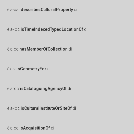
è
a-cat:
describesCulturalProperty
di
è
a-loc:
isTimeIndexedTypedLocationOf
di
è
a-cd:
hasMemberOfCollection
di
è
clv:
isGeometryFor
di
è
arco:
isCataloguingAgencyOf
di
è
a-loc:
isCulturalInstituteOrSiteOf
di
è
a-cd:
isAcquisitionOf
di