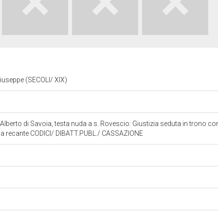
 Giuseppe (SECOLI/ XIX)
lo Alberto di Savoia, testa nuda a s. Rovescio: Giustizia seduta in trono c
vola recante CODICI/ DIBATT.PUBL./ CASSAZIONE