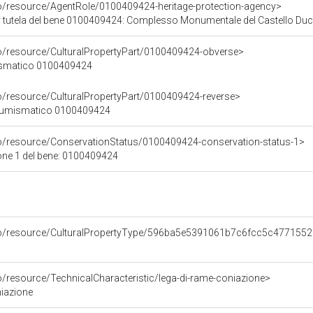
co/resource/AgentRole/0100409424-heritage-protection-agency>
 tutela del bene 0100409424: Complesso Monumentale del Castello Ducal
co/resource/CulturalPropertyPart/0100409424-obverse>
mismatico 0100409424
co/resource/CulturalPropertyPart/0100409424-reverse>
 numismatico 0100409424
co/resource/ConservationStatus/0100409424-conservation-status-1>
one 1 del bene: 0100409424
rco/resource/CulturalPropertyType/596ba5e5391061b7c6fcc5c4771552
o/resource/TechnicalCharacteristic/lega-di-rame-coniazione>
niazione