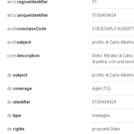
01
arco:
regionIdentifier
arco:
uniqueIdentifier
0100409424
a-cd:
iconclassCode
61B2(CARLO ALBERTO D
a-cd:
subject
profilo di Carlo Albert
core:
description
Dritto: Ritratto di Car
di pietra, con una ta
dc:
subject
profilo di Carlo Albert
dc:
coverage
Agliè (TO)
dc:
identifier
0100409424
medaglia
dc:
type
dc:
rights
proprietà Stato