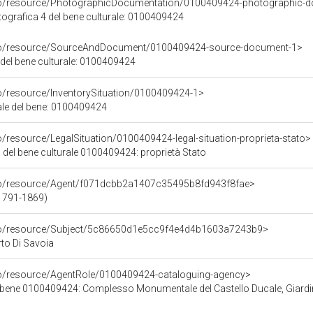
rco/resource/PhotographicDocumentation/0100409424-photographic-d
grafica 4 del bene culturale: 0100409424
rco/resource/SourceAndDocument/0100409424-source-document-1>
 del bene culturale: 0100409424
co/resource/InventorySituation/0100409424-1>
iale del bene: 0100409424
o/resource/LegalSituation/0100409424-legal-situation-proprieta-stato>
 del bene culturale 0100409424: proprietà Stato
rco/resource/Agent/f071dcbb2a1407c35495b8fd943f8fae>
(1791-1869)
rco/resource/Subject/5c86650d1e5cc9f4e4d4b1603a7243b9>
rto Di Savoia
co/resource/AgentRole/0100409424-cataloguing-agency>
 bene 0100409424: Complesso Monumentale del Castello Ducale, Giardin