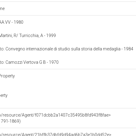
one
: AA.VV - 1980
 Martini, R/ Turricchia, A - 1999
nto: Convegno internazionale di studio sulla storia della medaglia - 1984
nto: Camozzi Vertova G B - 1970
Property
erty
rco/resource/Agent/f071dcbb2a1407c35495b8fd943f8fae>
(1791-1869)
rco/resource/Agent/21bffb37dbfd9d94ad6b7a3e1b0dd52e>