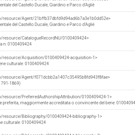
le del Castello Ducale, Giardino e Parco d'Agliè
rco/resource/Agent/21bffb37dbfd9d94ad6b7a3e1b0dd52e>
le del Castello Ducale, Giardino e Parco d'Agliè
rco/resource/CatalogueRecordNU/0100409424>
ca n: 0100409424
co/resource/Acquisition/0100409424-acquisition-1>
bene culturale: 0100409424
rco/resource/Agent/f071dcbb2a1407c35495b8fd943f8fae>
(1791-1869)
co/resource/PreferredAuthorshipAttribution/0100409424-1>
ore preferita, maggiormente accreditata o convincente del bene: 0100409
co/resource/Bibliography/0100409424-bibliography-1>
ene culturale: 0100409424