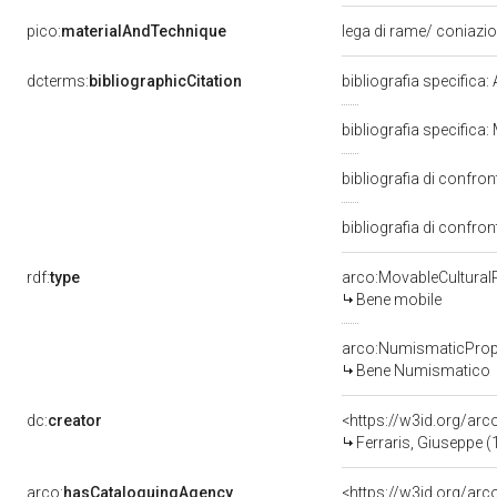
pico:
materialAndTechnique
lega di rame/ coniazi
dcterms:
bibliographicCitation
bibliografia specifica
bibliografia specifica:
bibliografia di confro
bibliografia di confro
rdf:
type
arco:MovableCultural
Bene mobile
arco:NumismaticProp
Bene Numismatico
dc:
creator
<https://w3id.org/a
Ferraris, Giuseppe 
arco:
hasCataloguingAgency
<https://w3id.org/a