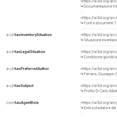
<https://w3id.org/a
Documentazione foto
<https://w3id.org/a
Fonti e documenti 1
a-cd:
hasInventorySituation
<https://w3id.org/ar
Situazione inventar
a-cd:
hasLegalSituation
<https://w3id.org/arc
Condizione giuridica
a-cd:
hasPreferredAuthor
<https://w3id.org/a
Ferraris, Giuseppe 
a-cd:
hasSubject
<https://w3id.org/a
Profilo Di Carlo Albe
core:
hasAgentRole
<https://w3id.org/ar
Ente schedatore del