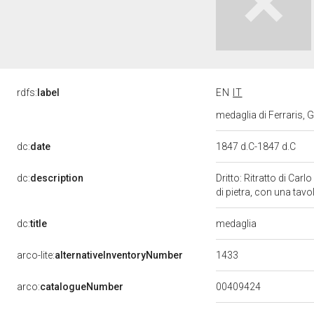
rdfs:
label
EN
IT
medaglia di Ferraris,
dc:
date
1847 d.C-1847 d.C
dc:
description
Dritto: Ritratto di Car
di pietra, con una ta
medaglia
dc:
title
1433
arco-lite:
alternativeInventoryNumber
00409424
arco:
catalogueNumber