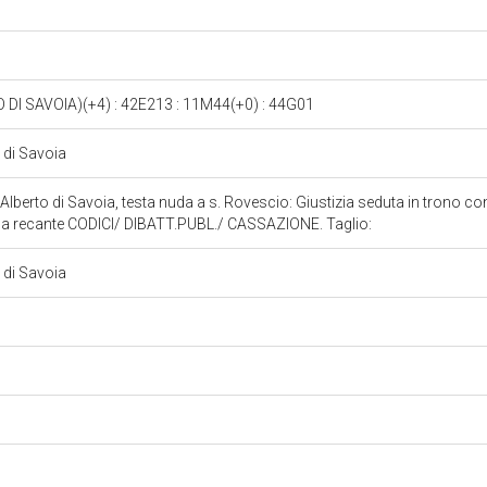
I SAVOIA)(+4) : 42E213 : 11M44(+0) : 44G01
o di Savoia
lo Alberto di Savoia, testa nuda a s. Rovescio: Giustizia seduta in trono c
vola recante CODICI/ DIBATT.PUBL./ CASSAZIONE. Taglio:
o di Savoia