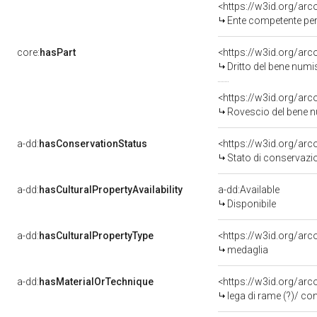
<https://w3id.org/ar
Ente competente per
core:
hasPart
<https://w3id.org/ar
Dritto del bene nu
<https://w3id.org/ar
Rovescio del bene
a-dd:
hasConservationStatus
<https://w3id.org/ar
Stato di conservazi
a-dd:
hasCulturalPropertyAvailability
a-dd:Available
Disponibile
a-dd:
hasCulturalPropertyType
<https://w3id.org/a
medaglia
a-dd:
hasMaterialOrTechnique
<https://w3id.org/arc
lega di rame (?)/ co