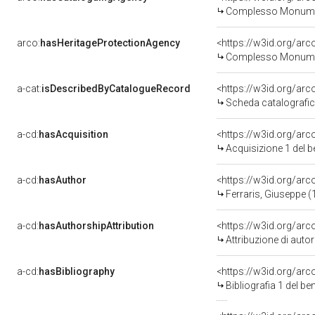
Complesso Monumenta
arco:
hasHeritageProtectionAgency
<https://w3id.org/a
Complesso Monumenta
a-cat:
isDescribedByCatalogueRecord
<https://w3id.org/a
Scheda catalografi
a-cd:
hasAcquisition
<https://w3id.org/ar
Acquisizione 1 del 
a-cd:
hasAuthor
<https://w3id.org/a
Ferraris, Giuseppe 
a-cd:
hasAuthorshipAttribution
<https://w3id.org/ar
Attribuzione di aut
a-cd:
hasBibliography
<https://w3id.org/ar
Bibliografia 1 del b