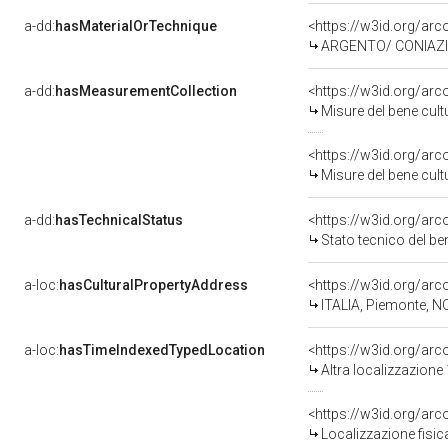
a-dd:
hasMaterialOrTechnique
<https://w3id.org/arc
ARGENTO/ CONIAZ
a-dd:
hasMeasurementCollection
<https://w3id.org/ar
Misure del bene cul
<https://w3id.org/ar
Misure del bene cul
a-dd:
hasTechnicalStatus
<https://w3id.org/ar
Stato tecnico del b
a-loc:
hasCulturalPropertyAddress
<https://w3id.org/a
ITALIA, Piemonte, N
a-loc:
hasTimeIndexedTypedLocation
<https://w3id.org/ar
Altra localizzazione
<https://w3id.org/ar
Localizzazione fisic