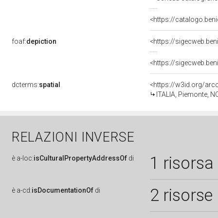
<https://catalogo.ben
foaf:
depiction
<https://sigecweb.be
<https://sigecweb.be
dcterms:
spatial
<https://w3id.org/a
ITALIA, Piemonte, N
RELAZIONI INVERSE
1 risorsa
è
a-loc:
isCulturalPropertyAddressOf
di
2 risorse
è
a-cd:
isDocumentationOf
di