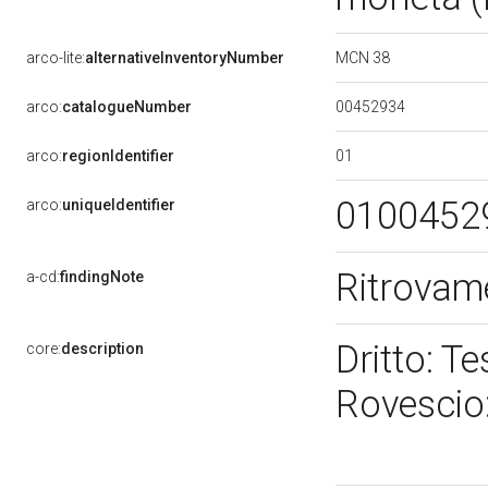
MCN 38
arco-lite:
alternativeInventoryNumber
00452934
arco:
catalogueNumber
01
arco:
regionIdentifier
0100452
arco:
uniqueIdentifier
Ritrovam
a-cd:
findingNote
Dritto: T
core:
description
Rovescio: