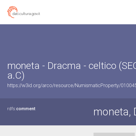
moneta - Dracma - celtico (SEC
a.C)
https://w3id.org/arco/resource/NumismaticProperty/0100
moneta, 
rdfs:
comment