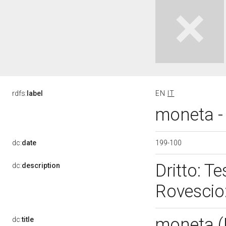
rdfs:
label
EN
IT
moneta - 
199-100
dc:
date
Dritto: T
dc:
description
Rovescio
moneta 
dc:
title