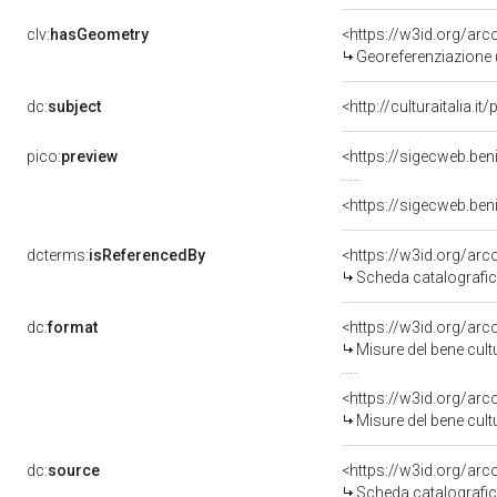
clv:
hasGeometry
<https://w3id.org/ar
Georeferenziazione 
dc:
subject
<http://culturaitalia
pico:
preview
<https://sigecweb.be
<https://sigecweb.be
dcterms:
isReferencedBy
<https://w3id.org/a
Scheda catalografi
dc:
format
<https://w3id.org/ar
Misure del bene cul
<https://w3id.org/ar
Misure del bene cul
dc:
source
<https://w3id.org/a
Scheda catalografi