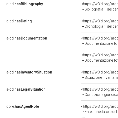
a-cd:
hasBibliography
<https://w3id.org/ar
Bibliografia 1 del b
a-cd:
hasDating
<https://w3id.org/ar
Cronologia 1 del b
a-cd:
hasDocumentation
Documentazione foto
Documentazione foto
a-cd:
hasInventorySituation
<https://w3id.org/ar
Situazione inventar
a-cd:
hasLegalSituation
Condizione giuridica
core:
hasAgentRole
<https://w3id.org/ar
Ente schedatore de