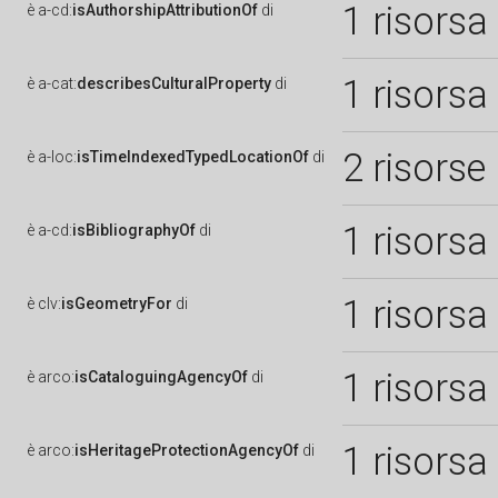
1 risorsa
è
a-cd:
isAuthorshipAttributionOf
di
1 risorsa
è
a-cat:
describesCulturalProperty
di
2 risorse
è
a-loc:
isTimeIndexedTypedLocationOf
di
1 risorsa
è
a-cd:
isBibliographyOf
di
1 risorsa
è
clv:
isGeometryFor
di
1 risorsa
è
arco:
isCataloguingAgencyOf
di
1 risorsa
è
arco:
isHeritageProtectionAgencyOf
di