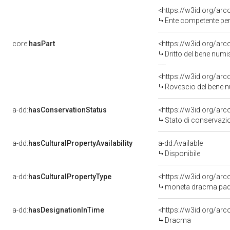
<https://w3id.org/ar
Ente competente per tutela del be
core:
hasPart
<https://w3id.org/ar
Dritto del bene nu
<https://w3id.org/ar
Rovescio del bene
a-dd:
hasConservationStatus
<https://w3id.org/ar
Stato di conservazi
a-dd:
hasCulturalPropertyAvailability
a-dd:Available
Disponibile
a-dd:
hasCulturalPropertyType
<https://w3id.org/a
moneta dracma pa
a-dd:
hasDesignationInTime
<https://w3id.org/a
Dracma