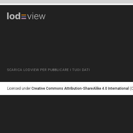
SCARICA LODVIEW PER PUBBLICARE I TUOI DATI
Licensed under
Creative Commons Attribution-ShareAlike 4.0 International
(C