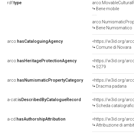
rdf:
type
arco:MovableCultural
Bene mobile
arco:NumismaticProp
Bene Numismatico
arco:
hasCataloguingAgency
<https://w3id.org/a
Comune di Novara
arco:
hasHeritageProtectionAgency
<https://w3id.org/a
S279
arco:
hasNumismaticPropertyCategory
<https://w3id.org/a
Dracma padana
a-cat:
isDescribedByCatalogueRecord
<https://w3id.org/a
Scheda catalografi
a-cd:
hasAuthorshipAttribution
<https://w3id.org/arc
Attribuzione di ambi