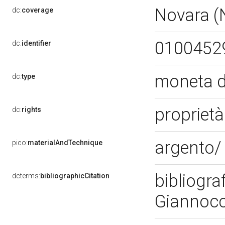
Novara 
dc:
coverage
0100452
dc:
identifier
moneta 
dc:
type
proprietà
dc:
rights
argento/
pico:
materialAndTechnique
bibliogra
dcterms:
bibliographicCitation
Giannocc