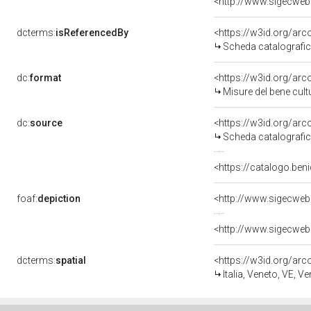
<http://www.sigecweb
dcterms:
isReferencedBy
<https://w3id.org/a
Scheda catalografi
dc:
format
<https://w3id.org/ar
Misure del bene cul
dc:
source
<https://w3id.org/a
Scheda catalografi
<https://catalogo.ben
foaf:
depiction
<http://www.sigecweb
<http://www.sigecweb
dcterms:
spatial
<https://w3id.org/a
Italia, Veneto, VE, V