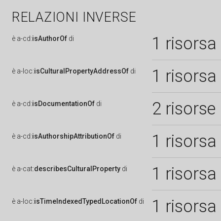
RELAZIONI INVERSE
1 risorsa
è
a-cd:
isAuthorOf
di
1 risorsa
è
a-loc:
isCulturalPropertyAddressOf
di
2 risorse
è
a-cd:
isDocumentationOf
di
1 risorsa
è
a-cd:
isAuthorshipAttributionOf
di
1 risorsa
è
a-cat:
describesCulturalProperty
di
1 risorsa
è
a-loc:
isTimeIndexedTypedLocationOf
di