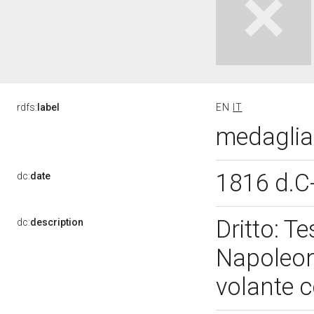
rdfs:
label
EN
IT
medaglia 
1816 d.C
dc:
date
Dritto: Te
dc:
description
Napoleone
volante 