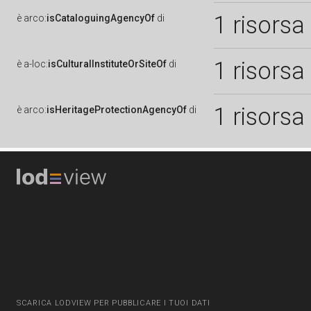
1 risorsa
è
arco:
isCataloguingAgencyOf
di
1 risorsa
è
a-loc:
isCulturalInstituteOrSiteOf
di
1 risorsa
è
arco:
isHeritageProtectionAgencyOf
di
SCARICA LODVIEW PER PUBBLICARE I TUOI DATI