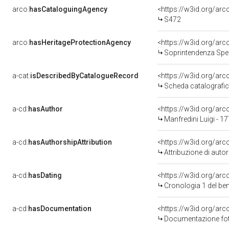
arco:
hasCataloguingAgency
<https://w3id.org/a
S472
arco:
hasHeritageProtectionAgency
<https://w3id.org/a
Soprintendenza Speciale per il P
a-cat:
isDescribedByCatalogueRecord
<https://w3id.org/a
Scheda catalografi
a-cd:
hasAuthor
<https://w3id.org/a
Manfredini Luigi - 1
a-cd:
hasAuthorshipAttribution
<https://w3id.org/ar
Attribuzione di aut
a-cd:
hasDating
<https://w3id.org/ar
Cronologia 1 del b
a-cd:
hasDocumentation
Documentazione foto