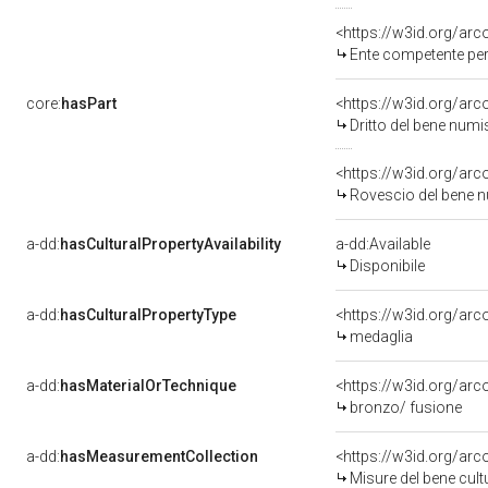
<https://w3id.org/ar
Ente competente per tutela del bene 050044
core:
hasPart
<https://w3id.org/ar
Dritto del bene nu
<https://w3id.org/ar
Rovescio del bene
a-dd:
hasCulturalPropertyAvailability
a-dd:Available
Disponibile
a-dd:
hasCulturalPropertyType
<https://w3id.org/a
medaglia
a-dd:
hasMaterialOrTechnique
<https://w3id.org/arc
bronzo/ fusione
a-dd:
hasMeasurementCollection
<https://w3id.org/ar
Misure del bene cul