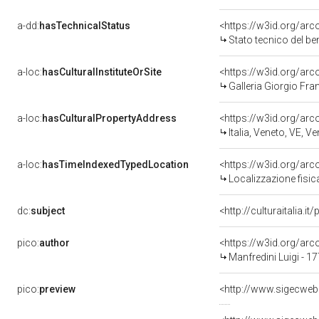
a-dd:
hasTechnicalStatus
<https://w3id.org/ar
Stato tecnico del b
a-loc:
hasCulturalInstituteOrSite
<https://w3id.org/ar
Galleria Giorgio Fran
a-loc:
hasCulturalPropertyAddress
<https://w3id.org/a
Italia, Veneto, VE, V
a-loc:
hasTimeIndexedTypedLocation
<https://w3id.org/ar
Localizzazione fisic
dc:
subject
<http://culturaitalia
pico:
author
<https://w3id.org/a
Manfredini Luigi - 1
pico:
preview
<http://www.sigecweb