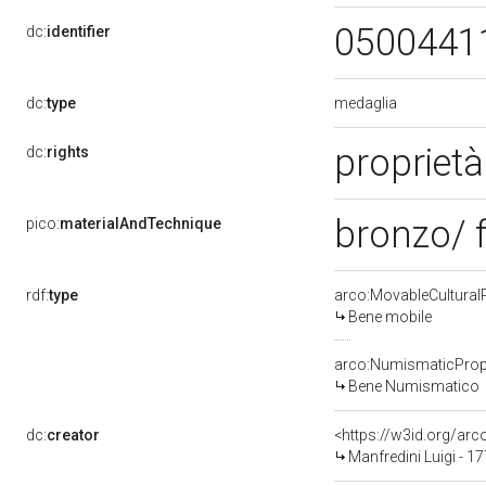
0500441
dc:
identifier
medaglia
dc:
type
propriet
dc:
rights
bronzo/ 
pico:
materialAndTechnique
rdf:
type
arco:MovableCultural
Bene mobile
arco:NumismaticProp
Bene Numismatico
dc:
creator
<https://w3id.org/a
Manfredini Luigi - 1