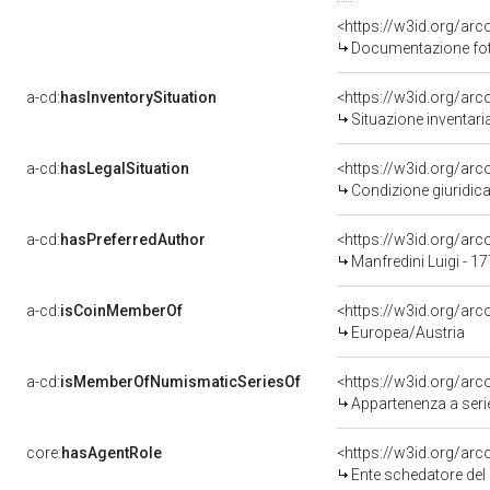
Documentazione foto
a-cd:
hasInventorySituation
<https://w3id.org/ar
Situazione inventar
a-cd:
hasLegalSituation
<https://w3id.org/arc
Condizione giuridica
a-cd:
hasPreferredAuthor
<https://w3id.org/a
Manfredini Luigi - 1
a-cd:
isCoinMemberOf
<https://w3id.org/ar
Europea/Austria
a-cd:
isMemberOfNumismaticSeriesOf
<https://w3id.org/a
Appartenenza a ser
core:
hasAgentRole
<https://w3id.org/ar
Ente schedatore del