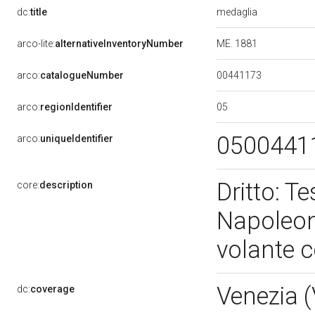
medaglia
dc:
title
ME. 1881
arco-lite:
alternativeInventoryNumber
00441173
arco:
catalogueNumber
05
arco:
regionIdentifier
0500441
arco:
uniqueIdentifier
Dritto: Te
core:
description
Napoleone
volante 
Venezia 
dc:
coverage