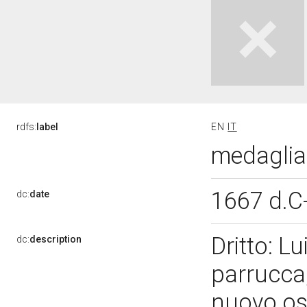
rdfs:
label
EN
IT
medaglia 
1667 d.C
dc:
date
Dritto: L
dc:
description
parrucca,
nuovo oss