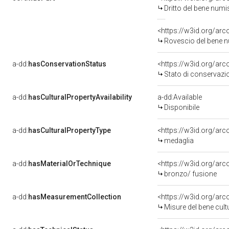
Dritto del bene nu
<https://w3id.org/ar
Rovescio del bene
a-dd:
hasConservationStatus
<https://w3id.org/ar
Stato di conservazi
a-dd:
hasCulturalPropertyAvailability
a-dd:Available
Disponibile
a-dd:
hasCulturalPropertyType
<https://w3id.org/a
medaglia
a-dd:
hasMaterialOrTechnique
<https://w3id.org/arc
bronzo/ fusione
a-dd:
hasMeasurementCollection
<https://w3id.org/ar
Misure del bene cul