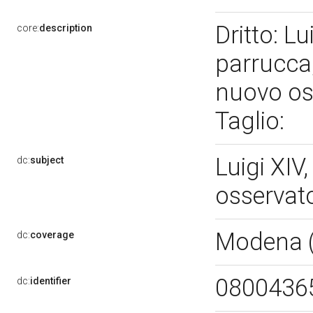
Dritto: L
core:
description
parrucca,
nuovo oss
Taglio:
Luigi XIV
dc:
subject
osservato
Modena 
dc:
coverage
0800436
dc:
identifier