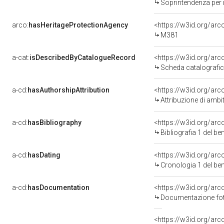
Soprintendenza per i 
arco:
hasHeritageProtectionAgency
<https://w3id.org/a
M381
a-cat:
isDescribedByCatalogueRecord
<https://w3id.org/a
Scheda catalografi
a-cd:
hasAuthorshipAttribution
<https://w3id.org/arc
Attribuzione di ambi
a-cd:
hasBibliography
<https://w3id.org/ar
Bibliografia 1 del b
a-cd:
hasDating
<https://w3id.org/ar
Cronologia 1 del b
a-cd:
hasDocumentation
Documentazione foto