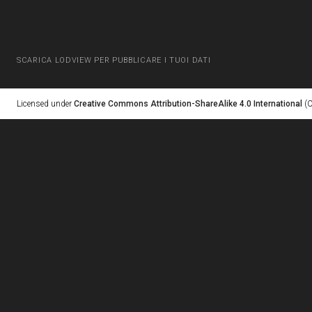
SCARICA LODVIEW PER PUBBLICARE I TUOI DATI
Licensed under
Creative Commons Attribution-ShareAlike 4.0 International
(C