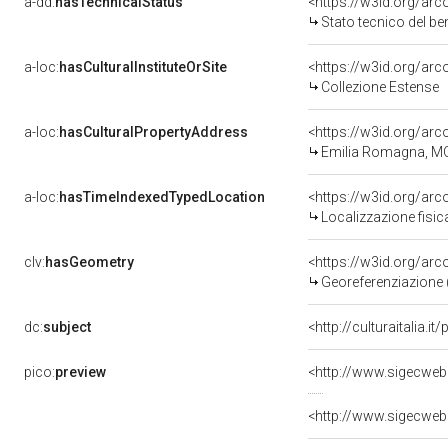
a-dd:
hasTechnicalStatus
<https://w3id.org/ar
Stato tecnico del b
a-loc:
hasCulturalInstituteOrSite
<https://w3id.org/ar
Collezione Estense
a-loc:
hasCulturalPropertyAddress
<https://w3id.org/a
Emilia Romagna, M
a-loc:
hasTimeIndexedTypedLocation
<https://w3id.org/ar
Localizzazione fisic
clv:
hasGeometry
<https://w3id.org/ar
Georeferenziazione 
dc:
subject
<http://culturaitalia
pico:
preview