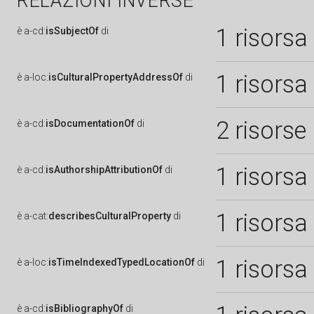
RELAZIONI INVERSE
1 risorsa
è
a-cd:
isSubjectOf
di
1 risorsa
è
a-loc:
isCulturalPropertyAddressOf
di
2 risorse
è
a-cd:
isDocumentationOf
di
1 risorsa
è
a-cd:
isAuthorshipAttributionOf
di
1 risorsa
è
a-cat:
describesCulturalProperty
di
1 risorsa
è
a-loc:
isTimeIndexedTypedLocationOf
di
è
a-cd:
isBibliographyOf
di