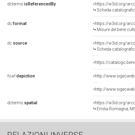
dcterms:
isReferencedBy
<https://w3id.org/a
Scheda catalografi
dc:
format
<https://w3id.org/ar
Misure del bene cul
dc:
source
<https://w3id.org/a
Scheda catalografi
<https://catalogo.ben
foaf:
depiction
dcterms:
spatial
<https://w3id.org/a
Emilia Romagna, M