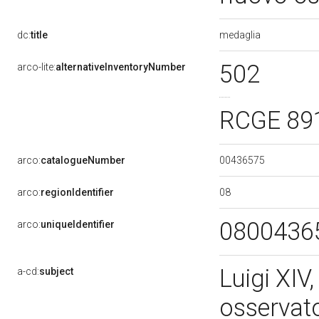
medaglia
dc:
title
502
arco-lite:
alternativeInventoryNumber
RCGE 89
00436575
arco:
catalogueNumber
08
arco:
regionIdentifier
0800436
arco:
uniqueIdentifier
Luigi XIV
a-cd:
subject
osservato