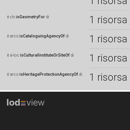
1 risorsa
1 risorsa
è
clv:
isGeometryFor
di
1 risorsa
è
arco:
isCataloguingAgencyOf
di
1 risorsa
è
a-loc:
isCulturalInstituteOrSiteOf
di
1 risorsa
è
arco:
isHeritageProtectionAgencyOf
di