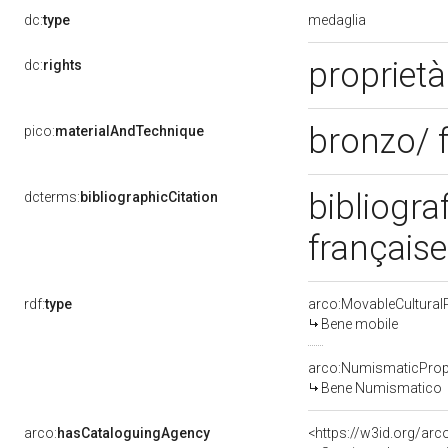
medaglia
dc:
type
propriet
dc:
rights
bronzo/ 
pico:
materialAndTechnique
bibliogra
dcterms:
bibliographicCitation
français
rdf:
type
arco:MovableCultural
Bene mobile
arco:NumismaticProp
Bene Numismatico
arco:
hasCataloguingAgency
<https://w3id.org/a