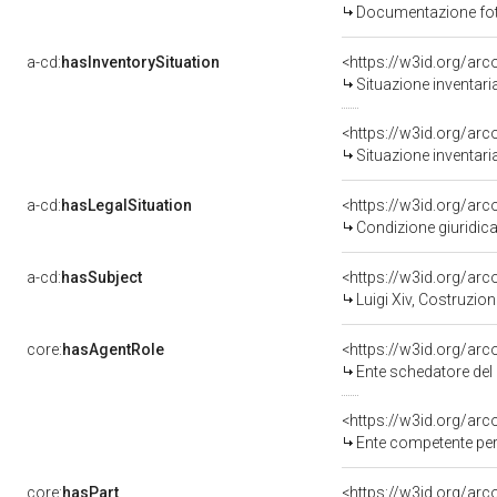
Documentazione foto
a-cd:
hasInventorySituation
<https://w3id.org/ar
Situazione inventar
<https://w3id.org/ar
Situazione inventar
a-cd:
hasLegalSituation
<https://w3id.org/arc
Condizione giuridica
a-cd:
hasSubject
<https://w3id.org/a
Luigi Xiv, Costruzio
core:
hasAgentRole
<https://w3id.org/ar
Ente schedatore del bene 0800
<https://w3id.org/ar
Ente competente pe
core:
hasPart
<https://w3id.org/ar