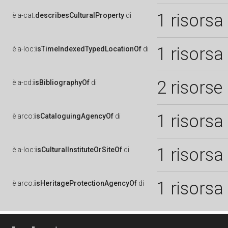
1 risorsa
è
a-cat:
describesCulturalProperty
di
1 risorsa
è
a-loc:
isTimeIndexedTypedLocationOf
di
2 risorse
è
a-cd:
isBibliographyOf
di
1 risorsa
è
arco:
isCataloguingAgencyOf
di
1 risorsa
è
a-loc:
isCulturalInstituteOrSiteOf
di
1 risorsa
è
arco:
isHeritageProtectionAgencyOf
di