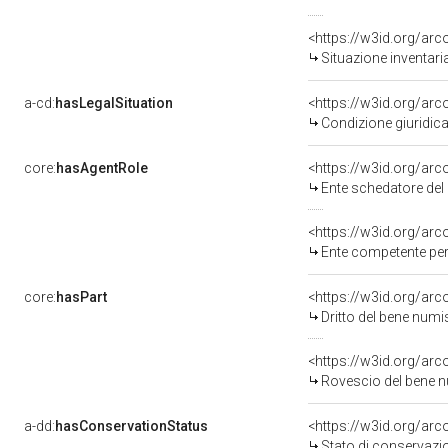
<https://w3id.org/ar
Situazione inventar
a-cd:
hasLegalSituation
<https://w3id.org/arc
Condizione giuridica
core:
hasAgentRole
<https://w3id.org/ar
Ente schedatore del
<https://w3id.org/ar
Ente competente per
core:
hasPart
<https://w3id.org/ar
Dritto del bene nu
<https://w3id.org/ar
Rovescio del bene
a-dd:
hasConservationStatus
<https://w3id.org/ar
Stato di conservazi