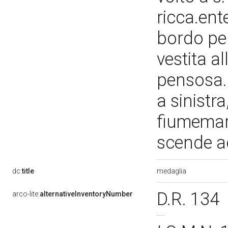
ricca.en
bordo per
vestita a
pensosa. 
a sinistra
fiumemar
scende 
medaglia
dc:
title
D.R. 134
arco-lite:
alternativeInventoryNumber