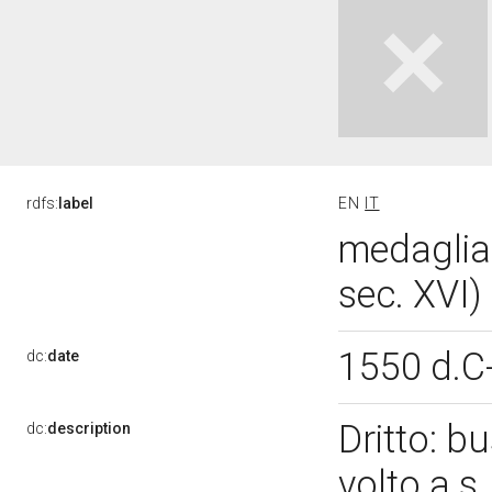
rdfs:
label
EN
IT
medaglia 
sec. XVI)
1550 d.C
dc:
date
Dritto: b
dc:
description
volto a s