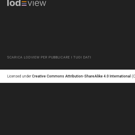
SCARICA LODVIEW PER PUBBLICARE I TUOI DATI
Licensed under
Creative Commons Attribution-ShareAlike 4.0 International
(C