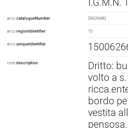
I.G.M.N.
00626682
arco:
catalogueNumber
15
arco:
regionIdentifier
1500626
arco:
uniqueIdentifier
Dritto: b
core:
description
volto a s
ricca.en
bordo per
vestita a
pensosa. 