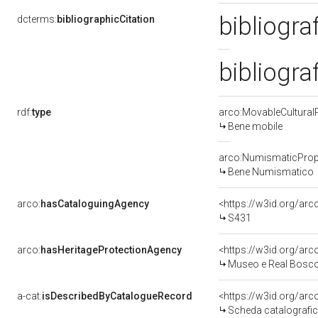
bibliogra
dcterms:
bibliographicCitation
bibliogra
rdf:
type
arco:MovableCultural
Bene mobile
arco:NumismaticProp
Bene Numismatico
arco:
hasCataloguingAgency
<https://w3id.org/a
S431
arco:
hasHeritageProtectionAgency
<https://w3id.org/a
Museo e Real Bosc
a-cat:
isDescribedByCatalogueRecord
<https://w3id.org/a
Scheda catalografi