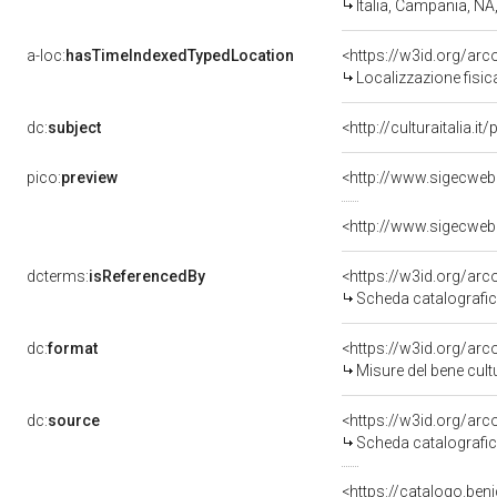
Italia, Campania, NA
a-loc:
hasTimeIndexedTypedLocation
<https://w3id.org/ar
Localizzazione fisic
dc:
subject
<http://culturaitalia
pico:
preview
<http://www.sigecweb
<http://www.sigecweb
dcterms:
isReferencedBy
<https://w3id.org/a
Scheda catalografi
dc:
format
<https://w3id.org/ar
Misure del bene cul
dc:
source
<https://w3id.org/a
Scheda catalografi
<https://catalogo.ben