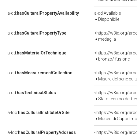
a-dd:
hasCulturalPropertyAvailability
a-dd:Available
Disponibile
a-dd:
hasCulturalPropertyType
<https://w3id.org/a
medaglia
a-dd:
hasMaterialOrTechnique
<https://w3id.org/arc
bronzo/ fusione
a-dd:
hasMeasurementCollection
<https://w3id.org/ar
Misure del bene cul
a-dd:
hasTechnicalStatus
<https://w3id.org/ar
Stato tecnico del b
a-loc:
hasCulturalInstituteOrSite
<https://w3id.org/ar
Museo di Capodimo
a-loc:
hasCulturalPropertyAddress
<https://w3id.org/a