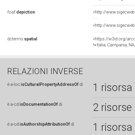
foaf:
depiction
<http://www.sigecweb
<http://www.sigecweb
dcterms:
spatial
<https://w3id.org/a
Italia, Campania, NA
RELAZIONI INVERSE
1 risorsa
è
a-loc:
isCulturalPropertyAddressOf
di
2 risorse
è
a-cd:
isDocumentationOf
di
1 risorsa
è
a-cd:
isAuthorshipAttributionOf
di