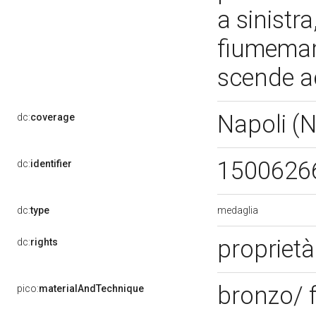
a sinistra
fiumemar
scende a
Napoli (
dc:
coverage
1500626
dc:
identifier
medaglia
dc:
type
propriet
dc:
rights
bronzo/ 
pico:
materialAndTechnique