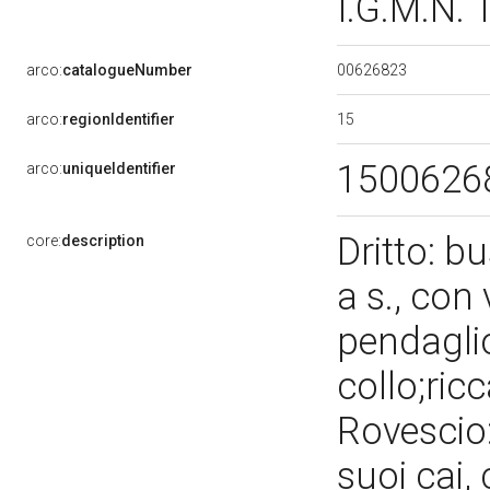
I.G.M.N.
00626823
arco:
catalogueNumber
15
arco:
regionIdentifier
1500626
arco:
uniqueIdentifier
Dritto: b
core:
description
a s., con
pendaglio
collo;ric
Rovescio:
suoi cai, 