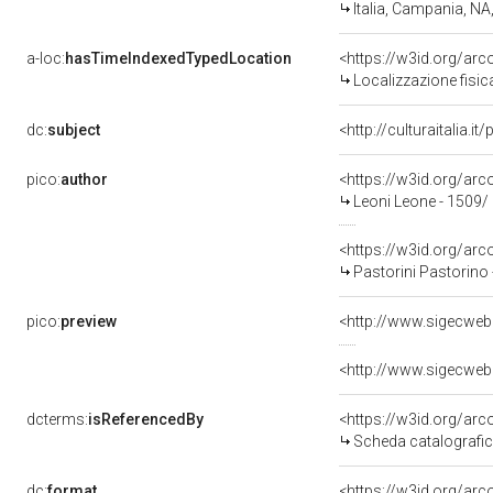
Italia, Campania, NA
a-loc:
hasTimeIndexedTypedLocation
<https://w3id.org/ar
Localizzazione fisic
dc:
subject
<http://culturaitalia
pico:
author
<https://w3id.org/a
Leoni Leone - 1509/
<https://w3id.org/a
Pastorini Pastorino
pico:
preview
<http://www.sigecweb
<http://www.sigecweb
dcterms:
isReferencedBy
<https://w3id.org/a
Scheda catalografi
dc:
format
<https://w3id.org/ar