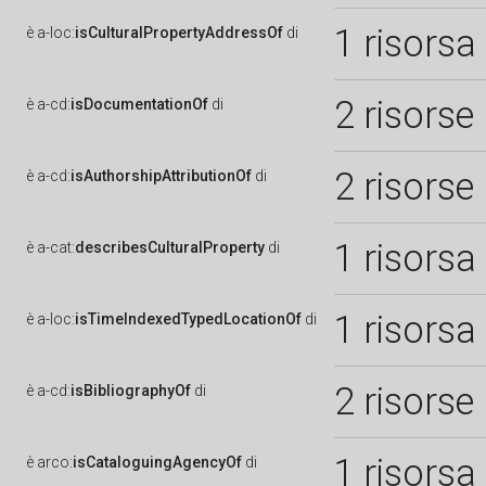
1 risorsa
è
a-loc:
isCulturalPropertyAddressOf
di
2 risorse
è
a-cd:
isDocumentationOf
di
2 risorse
è
a-cd:
isAuthorshipAttributionOf
di
1 risorsa
è
a-cat:
describesCulturalProperty
di
1 risorsa
è
a-loc:
isTimeIndexedTypedLocationOf
di
2 risorse
è
a-cd:
isBibliographyOf
di
1 risorsa
è
arco:
isCataloguingAgencyOf
di