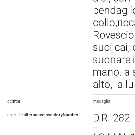
pendaglio
collo;ric
Rovescio:
suoi cai, 
suonare i
mano. a s
alto, la l
medaglia
dc:
title
D.R. 282
arco-lite:
alternativeInventoryNumber