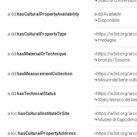
Stato di conservazi
a-dd:
hasCulturalPropertyAvailability
a-dd:Available
Disponibile
a-dd:
hasCulturalPropertyType
<https://w3id.org/a
medaglia
a-dd:
hasMaterialOrTechnique
<https://w3id.org/arc
bronzo/ fusione
a-dd:
hasMeasurementCollection
<https://w3id.org/ar
Misure del bene cul
a-dd:
hasTechnicalStatus
<https://w3id.org/ar
Stato tecnico del b
a-loc:
hasCulturalInstituteOrSite
<https://w3id.org/ar
Museo di Capodimo
a-loc:
hasCulturalPropertyAddress
<https://w3id.org/a