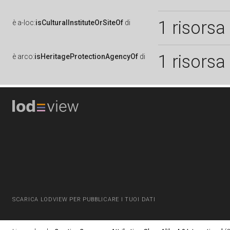
1 risorsa
è
a-loc:
isCulturalInstituteOrSiteOf
di
1 risorsa
è
arco:
isHeritageProtectionAgencyOf
di
SCARICA LODVIEW PER PUBBLICARE I TUOI DATI