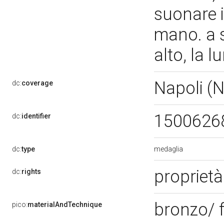
suonare i
mano. a s
alto, la l
Napoli (
dc:
coverage
1500626
dc:
identifier
medaglia
dc:
type
propriet
dc:
rights
bronzo/ 
pico:
materialAndTechnique