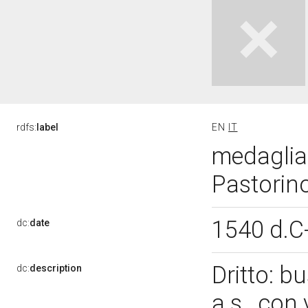
rdfs:
label
EN
IT
medaglia 
Pastorin
1540 d.C
dc:
date
Dritto: b
dc:
description
a s., con