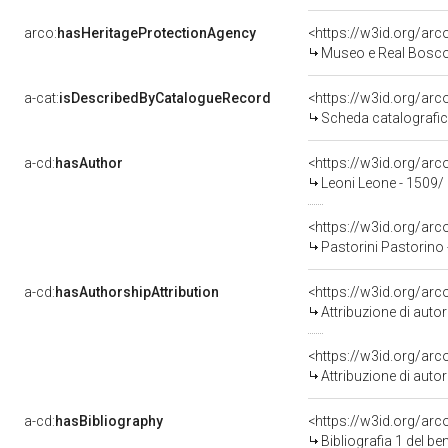
arco:
hasHeritageProtectionAgency
<https://w3id.org/a
Museo e Real Bosc
a-cat:
isDescribedByCatalogueRecord
<https://w3id.org/a
Scheda catalografi
a-cd:
hasAuthor
<https://w3id.org/a
Leoni Leone - 1509/
<https://w3id.org/a
Pastorini Pastorino
a-cd:
hasAuthorshipAttribution
<https://w3id.org/ar
Attribuzione di aut
<https://w3id.org/ar
Attribuzione di aut
a-cd:
hasBibliography
<https://w3id.org/ar
Bibliografia 1 del b