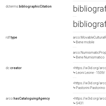
bibliogra
dcterms:
bibliographicCitation
bibliogra
rdf:
type
arco:MovableCultural
Bene mobile
arco:NumismaticProp
Bene Numismatico
dc:
creator
<https://w3id.org/a
Leoni Leone - 1509/
<https://w3id.org/a
Pastorini Pastorino
arco:
hasCataloguingAgency
<https://w3id.org/a
S431