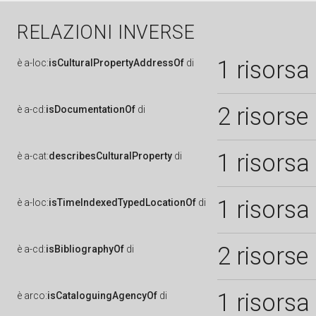
RELAZIONI INVERSE
1 risorsa
è
a-loc:
isCulturalPropertyAddressOf
di
2 risorse
è
a-cd:
isDocumentationOf
di
1 risorsa
è
a-cat:
describesCulturalProperty
di
1 risorsa
è
a-loc:
isTimeIndexedTypedLocationOf
di
2 risorse
è
a-cd:
isBibliographyOf
di
1 risorsa
è
arco:
isCataloguingAgencyOf
di