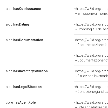
a-cd:
hasCoinIssuance
<https://w3id.org/ar
Emissione di moneta
a-cd:
hasDating
<https://w3id.org/ar
Cronologia 1 del b
a-cd:
hasDocumentation
Documentazione foto
Documentazione foto
a-cd:
hasInventorySituation
<https://w3id.org/ar
Situazione inventar
a-cd:
hasLegalSituation
<https://w3id.org/arc
Condizione giuridica
core:
hasAgentRole
<https://w3id.org/ar
Ente schedatore del