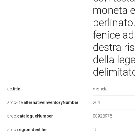
monetale d
perlinato
fenice ad
destra ri
della leg
delimitato
moneta
dc:
title
264
arco-lite:
alternativeInventoryNumber
00928978
arco:
catalogueNumber
15
arco:
regionIdentifier