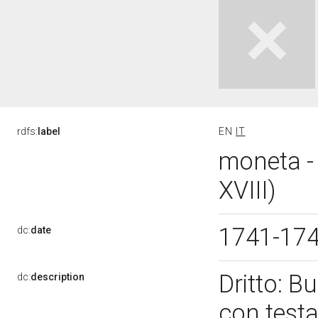
rdfs:
label
EN
IT
moneta -
XVIII)
1741-17
dc:
date
Dritto: Bu
dc:
description
con testa