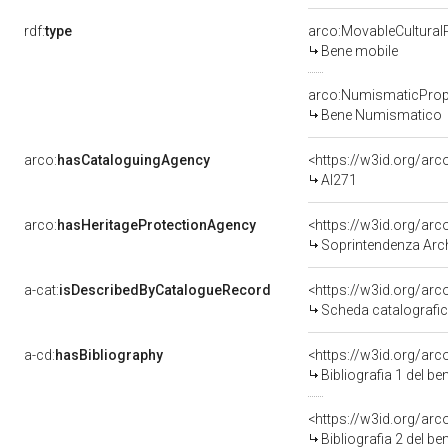
rdf:
type
arco:MovableCultural
Bene mobile
arco:NumismaticProp
Bene Numismatico
arco:
hasCataloguingAgency
<https://w3id.org/a
AI271
arco:
hasHeritageProtectionAgency
<https://w3id.org/a
Soprintendenza Arche
a-cat:
isDescribedByCatalogueRecord
<https://w3id.org/a
Scheda catalografi
a-cd:
hasBibliography
<https://w3id.org/ar
Bibliografia 1 del b
<https://w3id.org/ar
Bibliografia 2 del b