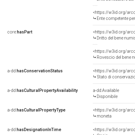
<https://w3id.org/ar
Ente competente per tute
core:
hasPart
<https://w3id.org/ar
Dritto del bene nu
<https://w3id.org/ar
Rovescio del bene
a-dd:
hasConservationStatus
<https://w3id.org/ar
Stato di conservazi
a-dd:
hasCulturalPropertyAvailability
a-dd:Available
Disponibile
a-dd:
hasCulturalPropertyType
<https://w3id.org/ar
moneta
a-dd:
hasDesignationInTime
<https://w3id.org/ar