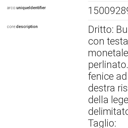
1500928
arco:
uniqueIdentifier
Dritto: Bu
core:
description
con testa
monetale d
perlinato
fenice ad
destra ri
della leg
delimitato
Taglio: