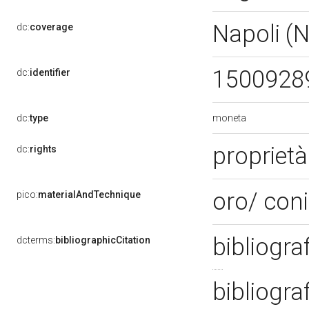
Napoli (
dc:
coverage
1500928
dc:
identifier
moneta
dc:
type
proprietà
dc:
rights
oro/ con
pico:
materialAndTechnique
bibliogra
dcterms:
bibliographicCitation
bibliogra