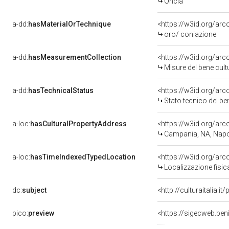
Oncia
a-dd:
hasMaterialOrTechnique
<https://w3id.org/arc
oro/ coniazione
a-dd:
hasMeasurementCollection
<https://w3id.org/ar
Misure del bene cul
a-dd:
hasTechnicalStatus
<https://w3id.org/ar
Stato tecnico del b
a-loc:
hasCulturalPropertyAddress
<https://w3id.org/a
Campania, NA, Napo
a-loc:
hasTimeIndexedTypedLocation
<https://w3id.org/ar
Localizzazione fisic
dc:
subject
<http://culturaitalia
pico:
preview
<https://sigecweb.be