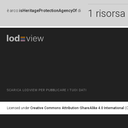
1 risorsa
è
arco:
isHeritageProtectionAgencyOf
di
SCARICA LODVIEW PER PUBBLICARE I TUOI DATI
Licensed under
Creative Commons Attribution-ShareAlike 4.0 International
(C