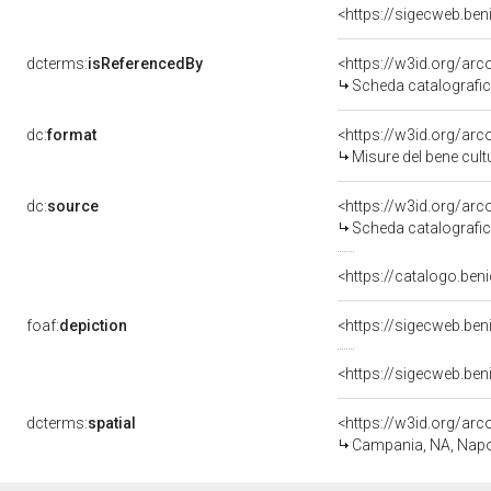
<https://sigecweb.be
dcterms:
isReferencedBy
<https://w3id.org/a
Scheda catalografi
dc:
format
<https://w3id.org/ar
Misure del bene cul
dc:
source
<https://w3id.org/a
Scheda catalografi
<https://catalogo.ben
foaf:
depiction
<https://sigecweb.be
<https://sigecweb.be
dcterms:
spatial
<https://w3id.org/a
Campania, NA, Napo