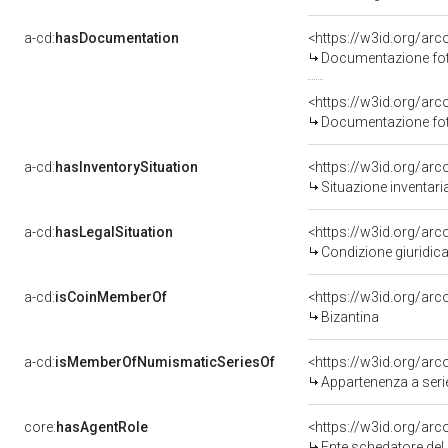
a-cd:
hasDocumentation
Documentazione foto
Documentazione foto
a-cd:
hasInventorySituation
<https://w3id.org/ar
Situazione inventar
a-cd:
hasLegalSituation
Condizione giuridica
a-cd:
isCoinMemberOf
<https://w3id.org/ar
Bizantina
a-cd:
isMemberOfNumismaticSeriesOf
<https://w3id.org/a
Appartenenza a ser
core:
hasAgentRole
<https://w3id.org/ar
Ente schedatore del