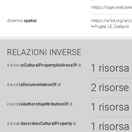
<https://sigecweb.ben
dcterms:
spatial
<https://w3id.org/a
Puglia, LE, Gallipoli
RELAZIONI INVERSE
1 risorsa
è
a-loc:
isCulturalPropertyAddressOf
di
2 risorse
è
a-cd:
isDocumentationOf
di
1 risorsa
è
a-cd:
isAuthorshipAttributionOf
di
1 risorsa
è
a-cat:
describesCulturalProperty
di