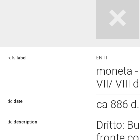
rdfs:
label
EN
IT
moneta - 
VII/ VIII 
ca 886 d
dc:
date
Dritto: B
dc:
description
fronte co