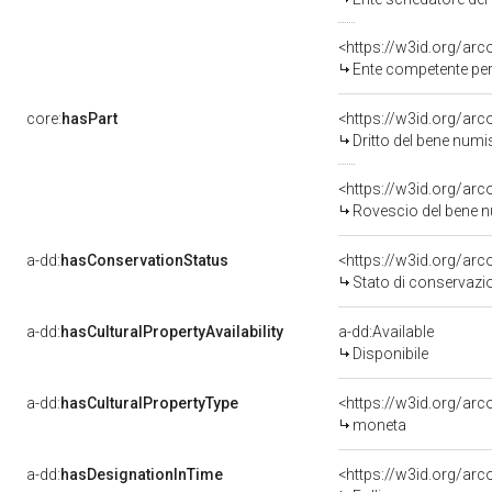
<https://w3id.org/ar
Ente competente per tutela de
core:
hasPart
<https://w3id.org/ar
Dritto del bene nu
<https://w3id.org/ar
Rovescio del bene
a-dd:
hasConservationStatus
<https://w3id.org/ar
Stato di conservazi
a-dd:
hasCulturalPropertyAvailability
a-dd:Available
Disponibile
a-dd:
hasCulturalPropertyType
<https://w3id.org/ar
moneta
a-dd:
hasDesignationInTime
<https://w3id.org/ar