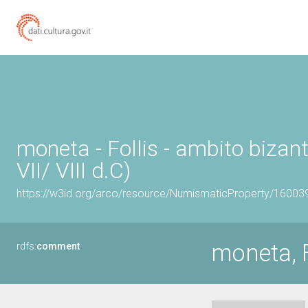
moneta - Follis - ambito bizant
VII/ VIII d.C)
https://w3id.org/arco/resource/NumismaticProperty/1600
moneta, F
rdfs:
comment