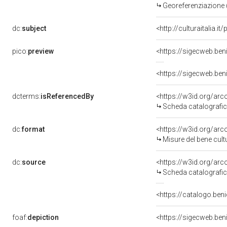
Georeferenziazione 
dc:
subject
<http://culturaitalia
pico:
preview
<https://sigecweb.ben
<https://sigecweb.ben
dcterms:
isReferencedBy
<https://w3id.org/a
Scheda catalografi
dc:
format
<https://w3id.org/ar
Misure del bene cul
dc:
source
<https://w3id.org/a
Scheda catalografi
<https://catalogo.ben
foaf:
depiction
<https://sigecweb.ben