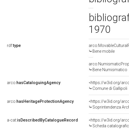
bibliogra
1970
rdf:
type
arco:MovableCultural
Bene mobile
arco:NumismaticProp
Bene Numismatico
arco:
hasCataloguingAgency
<https://w3id.org/a
Comune di Gallipoli
arco:
hasHeritageProtectionAgency
<https://w3id.org/a
Soprintendenza Arche
a-cat:
isDescribedByCatalogueRecord
<https://w3id.org/a
Scheda catalografi