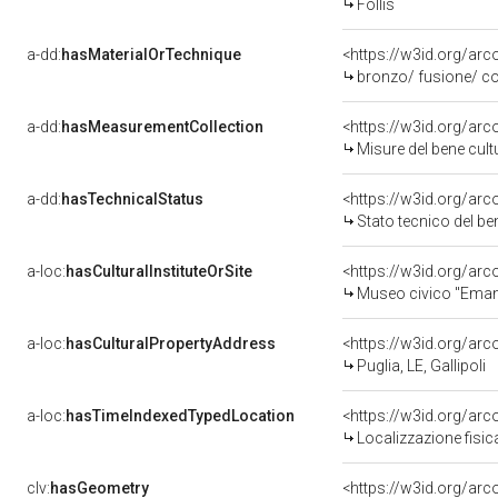
Follis
a-dd:
hasMaterialOrTechnique
<https://w3id.org/ar
bronzo/ fusione/ c
a-dd:
hasMeasurementCollection
<https://w3id.org/ar
Misure del bene cul
a-dd:
hasTechnicalStatus
<https://w3id.org/ar
Stato tecnico del b
a-loc:
hasCulturalInstituteOrSite
<https://w3id.org/ar
Museo civico "Eman
a-loc:
hasCulturalPropertyAddress
<https://w3id.org/a
Puglia, LE, Gallipoli
a-loc:
hasTimeIndexedTypedLocation
<https://w3id.org/ar
Localizzazione fisic
clv:
hasGeometry
<https://w3id.org/ar