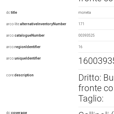
moneta
dc:
title
171
arco-lite:
alternativeInventoryNumber
00393525
arco:
catalogueNumber
16
arco:
regionIdentifier
1600393
arco:
uniqueIdentifier
Dritto: B
core:
description
fronte co
Taglio:
dc:
coverage