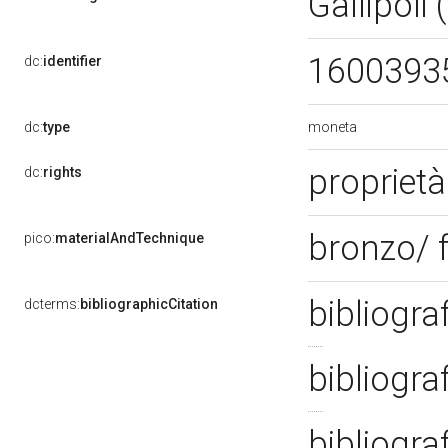
Gallipoli 
1600393
dc:
identifier
moneta
dc:
type
proprietà
dc:
rights
bronzo/ 
pico:
materialAndTechnique
bibliogra
dcterms:
bibliographicCitation
bibliogra
bibliogra