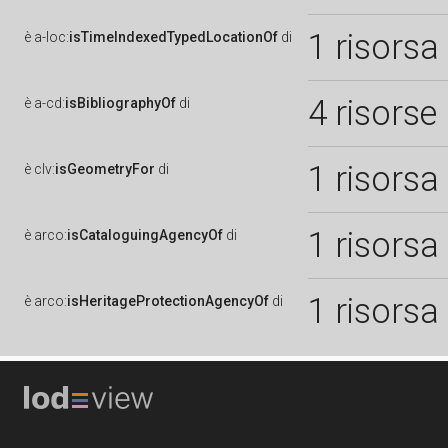
1 risorsa
è
a-loc:
isTimeIndexedTypedLocationOf
di
4 risorse
è
a-cd:
isBibliographyOf
di
1 risorsa
è
clv:
isGeometryFor
di
1 risorsa
è
arco:
isCataloguingAgencyOf
di
1 risorsa
è
arco:
isHeritageProtectionAgencyOf
di