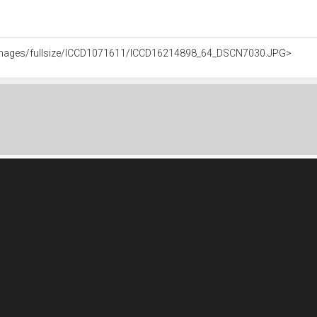
.it/images/fullsize/ICCD1071611/ICCD16214898_64_DSCN7030.JPG>