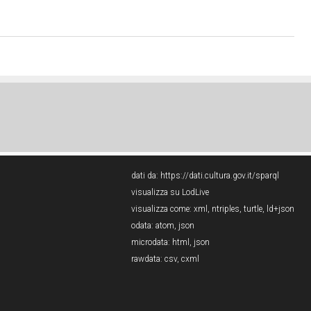
dati da:
https://dati.cultura.gov.it/sparql
visualizza su LodLive
visualizza come:
xml
,
ntriples
,
turtle
,
ld+json
odata:
atom
,
json
microdata:
html
,
json
rawdata:
csv
,
cxml