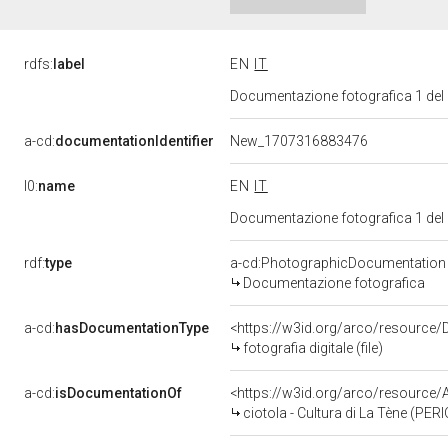
rdfs:
label
EN
IT
Documentazione fotografica 1 del
a-cd:
documentationIdentifier
New_1707316883476
l0:
name
EN
IT
Documentazione fotografica 1 del
rdf:
type
a-cd:PhotographicDocumentation
Documentazione fotografica
a-cd:
hasDocumentationType
<https://w3id.org/arco/resource/D
fotografia digitale (file)
a-cd:
isDocumentationOf
<https://w3id.org/arco/resource
ciotola - Cultura di La Tène (P