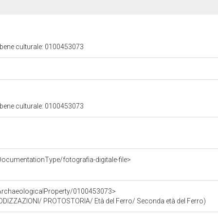
 bene culturale: 0100453073
 bene culturale: 0100453073
ocumentationType/fotografia-digitale-file>
/ArchaeologicalProperty/0100453073>
ERIODIZZAZIONI/ PROTOSTORIA/ Età del Ferro/ Seconda età del Ferro)