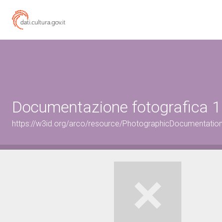
Documentazione fotografica 1
https://w3id.org/arco/resource/PhotographicDocumentati