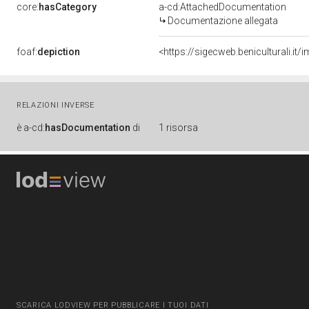
core:
hasCategory
a-cd:AttachedDocumentation
Documentazione allegata
foaf:
depiction
<https://sigecweb.beniculturali
RELAZIONI INVERSE
è
a-cd:
hasDocumentation
di
1 risorsa
SCARICA LODVIEW PER PUBBLICARE I TUOI DATI