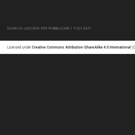
SCARICA LODVIEW PER PUBBLICARE I TUOI DATI
Licensed under
Creative Commons Attribution-ShareAlike 4.0 International
(C