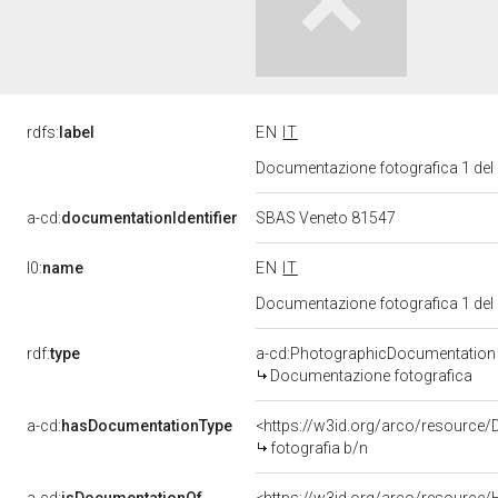
rdfs:
label
EN
IT
Documentazione fotografica 1 del
a-cd:
documentationIdentifier
SBAS Veneto 81547
l0:
name
EN
IT
Documentazione fotografica 1 del
rdf:
type
a-cd:PhotographicDocumentation
Documentazione fotografica
a-cd:
hasDocumentationType
<https://w3id.org/arco/resource/
fotografia b/n