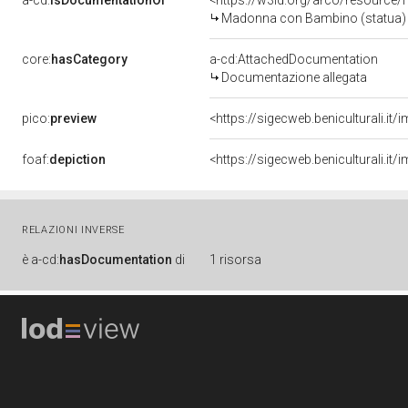
a-cd:
isDocumentationOf
<https://w3id.org/arco/resource/
Madonna con Bambino (statua) - 
core:
hasCategory
a-cd:AttachedDocumentation
Documentazione allegata
pico:
preview
<https://sigecweb.beniculturali.
foaf:
depiction
<https://sigecweb.beniculturali.
RELAZIONI INVERSE
è
a-cd:
hasDocumentation
di
1 risorsa