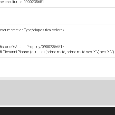
 bene culturale: 0900235651
DocumentationType/diapositiva-colore>
HistoricOrArtisticProperty/0900235651>
 Giovanni Pisano (cerchia) (prima metà, prima metà sec. XIV, sec. XIV)