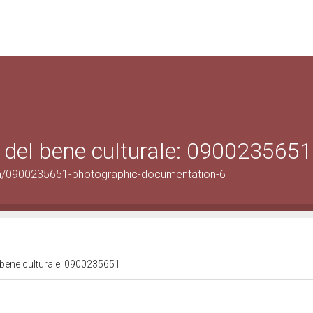
 del bene culturale: 0900235651
on/0900235651-photographic-documentation-6
 bene culturale: 0900235651