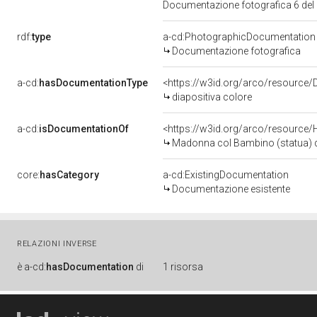
Documentazione fotografica 6 del
rdf:
type
a-cd:PhotographicDocumentation
Documentazione fotografica
a-cd:
hasDocumentationType
<https://w3id.org/arco/resource/
diapositiva colore
a-cd:
isDocumentationOf
<https://w3id.org/arco/resource/
Madonna col Bambino (statua) di
core:
hasCategory
a-cd:ExistingDocumentation
Documentazione esistente
RELAZIONI INVERSE
è
a-cd:
hasDocumentation
di
1 risorsa