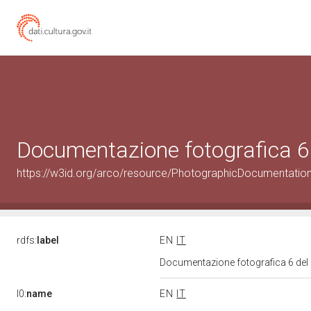
Documentazione fotografica 6
https://w3id.org/arco/resource/PhotographicDocumentati
rdfs:
label
EN
IT
Documentazione fotografica 6 del
l0:
name
EN
IT