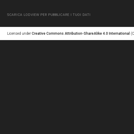
SCARICA LODVIEW PER PUBBLICARE I TUOI DATI
Licensed under
Creative Commons Attribution-ShareAlike 4.0 International
(C