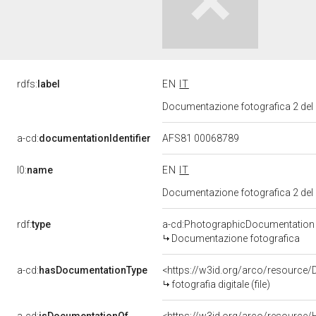
rdfs:
label
EN
IT
Documentazione fotografica 2 del
a-cd:
documentationIdentifier
AFS81 00068789
l0:
name
EN
IT
Documentazione fotografica 2 del
rdf:
type
a-cd:PhotographicDocumentation
Documentazione fotografica
a-cd:
hasDocumentationType
<https://w3id.org/arco/resource/D
fotografia digitale (file)