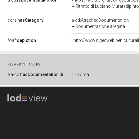
a-cd:
isDocumentationOf
<https://w3id.org/arco/resource/
Ritratto di Luciano Murat (dipint
core:
hasCategory
a-cd:AttachedDocumentation
Documentazione allegata
foaf:
depiction
<http://www.sigecweb.benicultur
RELAZIONI INVERSE
è
a-cd:
hasDocumentation
di
1 risorsa