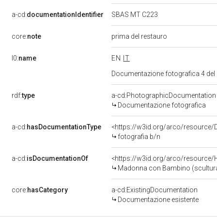
a-cd:
documentationIdentifier
SBAS MT C223
core:
note
prima del restauro
l0:
name
EN
IT
Documentazione fotografica 4 del
rdf:
type
a-cd:PhotographicDocumentation
Documentazione fotografica
a-cd:
hasDocumentationType
<https://w3id.org/arco/resource/
fotografia b/n
a-cd:
isDocumentationOf
<https://w3id.org/arco/resource/
Madonna con Bambino (scultura)
core:
hasCategory
a-cd:ExistingDocumentation
Documentazione esistente