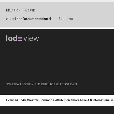
RELAZIONI INVERSE
è
a-cd:
hasDocumentation
di
1 risorsa
SCARICA LODVIEW PER PUBBLICARE I TUOI DATI
Licensed under
Creative Commons Attribution-ShareAlike 4.0 International
(C