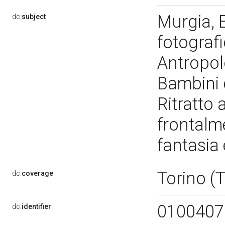
Murgia, E
dc:
subject
fotografi
Antropol
Bambini d
Ritratto
frontalm
fantasia 
Torino (
dc:
coverage
0100407
dc:
identifier