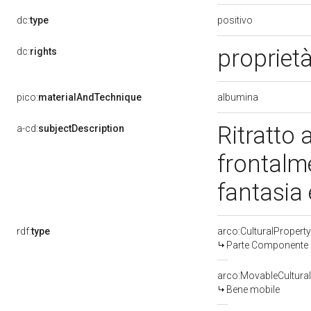
positivo
dc:
type
proprietà
dc:
rights
albumina
pico:
materialAndTechnique
Ritratto
a-cd:
subjectDescription
frontalm
fantasia 
rdf:
type
arco:CulturalProper
Parte Componente d
arco:MovableCultural
Bene mobile