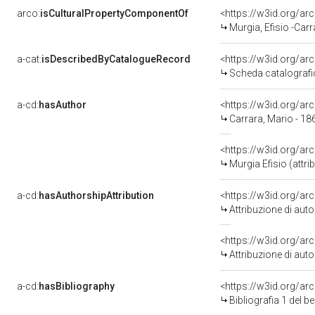
arco:
isCulturalPropertyComponentOf
<https://w3id.org/a
Murgia, Efisio -Carrara, Mario - Rit
a-cat:
isDescribedByCatalogueRecord
<https://w3id.org/a
Scheda catalografi
a-cd:
hasAuthor
<https://w3id.org/
Carrara, Mario - 18
<https://w3id.org/
Murgia Efisio (attrib
a-cd:
hasAuthorshipAttribution
<https://w3id.org/ar
Attribuzione di aut
<https://w3id.org/ar
Attribuzione di aut
a-cd:
hasBibliography
<https://w3id.org/ar
Bibliografia 1 del 