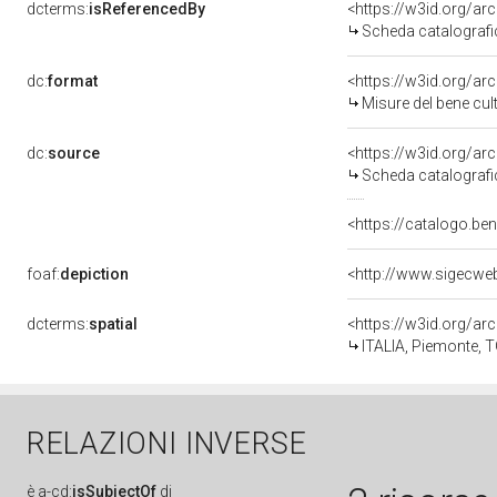
dcterms:
isReferencedBy
<https://w3id.org/a
Scheda catalografi
dc:
format
<https://w3id.org/a
Misure del bene cu
dc:
source
<https://w3id.org/a
Scheda catalografi
<https://catalogo.ben
foaf:
depiction
dcterms:
spatial
<https://w3id.org/
ITALIA, Piemonte, T
RELAZIONI INVERSE
è
a-cd:
isSubjectOf
di