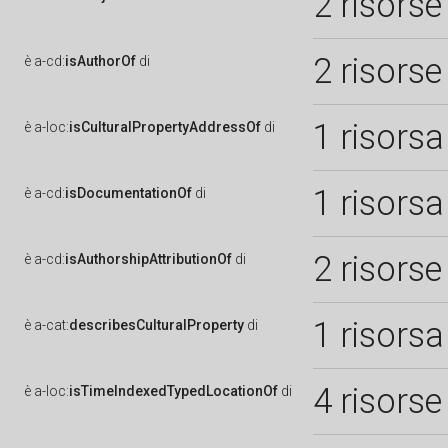
2 risorse
2 risorse
è
a-cd:
isAuthorOf
di
1 risorsa
è
a-loc:
isCulturalPropertyAddressOf
di
1 risorsa
è
a-cd:
isDocumentationOf
di
2 risorse
è
a-cd:
isAuthorshipAttributionOf
di
1 risorsa
è
a-cat:
describesCulturalProperty
di
4 risorse
è
a-loc:
isTimeIndexedTypedLocationOf
di