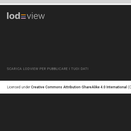
SCARICA LODVIEW PER PUBBLICARE I TUOI DATI
Licensed under
Creative Commons Attribution-ShareAlike 4.0 International
(C