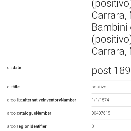
(positivo)
Carrara, 
Bambini d
(positivo)
Carrara, 
post 18
dc:
date
positivo
dc:
title
1/1/1574
arco-lite:
alternativeInventoryNumber
00407615
arco:
catalogueNumber
01
arco:
regionIdentifier