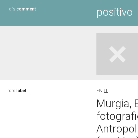
positivo
rdfs:
comment
rdfs:
label
EN
IT
Murgia, E
fotografi
Antropol