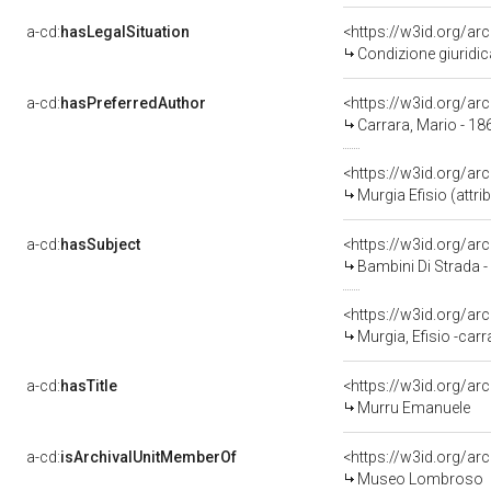
a-cd:
hasLegalSituation
Condizione giuridic
a-cd:
hasPreferredAuthor
<https://w3id.org/
Carrara, Mario - 18
<https://w3id.org/
Murgia Efisio (attrib
a-cd:
hasSubject
<https://w3id.org/a
Bambini Di Strada -
<https://w3id.org/a
Murgia, Efisio -carrar
a-cd:
hasTitle
<https://w3id.org/a
Murru Emanuele
a-cd:
isArchivalUnitMemberOf
Museo Lombroso