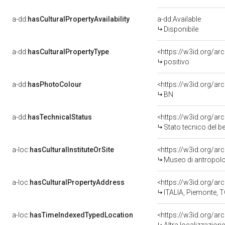
a-dd:
hasCulturalPropertyAvailability
a-dd:Available
Disponibile
a-dd:
hasCulturalPropertyType
<https://w3id.org/a
positivo
a-dd:
hasPhotoColour
<https://w3id.org/ar
BN
a-dd:
hasTechnicalStatus
<https://w3id.org/ar
Stato tecnico del 
a-loc:
hasCulturalInstituteOrSite
<https://w3id.org/ar
Museo di antropolo
a-loc:
hasCulturalPropertyAddress
<https://w3id.org/
ITALIA, Piemonte, T
a-loc:
hasTimeIndexedTypedLocation
<https://w3id.org/a