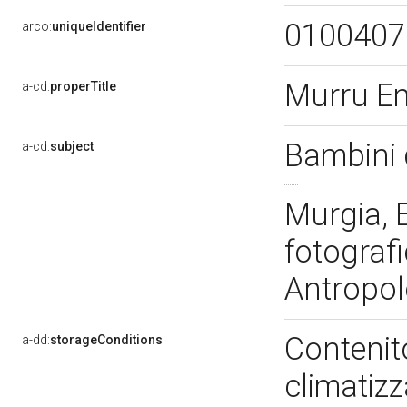
010040
arco:
uniqueIdentifier
Murru E
a-cd:
properTitle
Bambini d
a-cd:
subject
Murgia, E
fotografi
Antropol
Contenit
a-dd:
storageConditions
climatiz