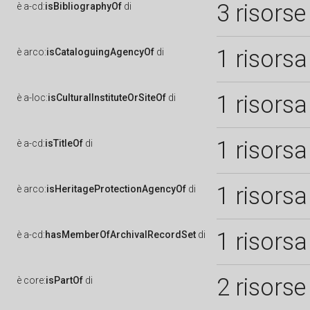
3 risorse
è
a-cd:
isBibliographyOf
di
1 risorsa
è
arco:
isCataloguingAgencyOf
di
1 risorsa
è
a-loc:
isCulturalInstituteOrSiteOf
di
1 risorsa
è
a-cd:
isTitleOf
di
1 risorsa
è
arco:
isHeritageProtectionAgencyOf
di
1 risorsa
è
a-cd:
hasMemberOfArchivalRecordSet
di
2 risorse
è
core:
isPartOf
di