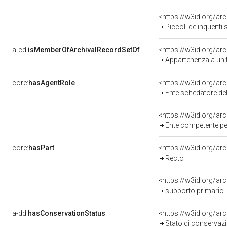
Piccoli delinquenti 
a-cd:
isMemberOfArchivalRecordSetOf
<https://w3id.org/a
Appartenenza a uni
core:
hasAgentRole
<https://w3id.org/a
Ente schedatore de
<https://w3id.org/a
Ente competente per tutela 
core:
hasPart
<https://w3id.org/ar
Recto
<https://w3id.org/ar
supporto primario
a-dd:
hasConservationStatus
<https://w3id.org/a
Stato di conservaz