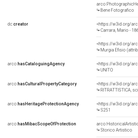
arco:PhotographicHe
Bene Fotografico
dc:
creator
<https://w3id.org/
Carrara, Mario - 18
<https://w3id.org/
Murgia Efisio (attrib
arco:
hasCataloguingAgency
<https://w3id.org/
UNITO
arco:
hasCulturalPropertyCategory
<https://w3id.org/arc
RITRATTISTICA, sci
arco:
hasHeritageProtectionAgency
<https://w3id.org/
S251
arco:
hasMibacScopeOfProtection
arco:HistoricalArtist
Storico Artistico