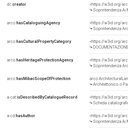
dc:
creator
<https://w3id.org/
Soprintendenza Ai M
arco:
hasCataloguingAgency
<https://w3id.org/
Soprintendenza Arch
arco:
hasCulturalPropertyCategory
<https://w3id.org/ar
DOCUMENTAZIONE 
arco:
hasHeritageProtectionAgency
<https://w3id.org/
Soprintendenza Arch
arco:
hasMibacScopeOfProtection
arco:ArchitecturalL
Architettonico o P
a-cat:
isDescribedByCatalogueRecord
<https://w3id.org/a
Scheda catalograf
a-cd:
hasAuthor
<https://w3id.org/
Soprintendenza Ai M