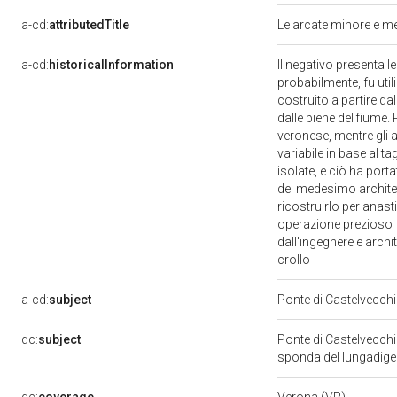
a-cd:
attributedTitle
Le arcate minore e me
a-cd:
historicalInformation
Il negativo presenta l
probabilmente, fu util
costruito a partire da
dalle piene del fiume.
veronese, mentre gli ar
variabile in base al t
isolate, e ciò ha port
del medesimo architett
ricostruirlo per anasti
operazione prezioso fu
dall'ingegnere e arch
crollo
a-cd:
subject
Ponte di Castelvecch
dc:
subject
Ponte di Castelvecch
sponda del lungadige 