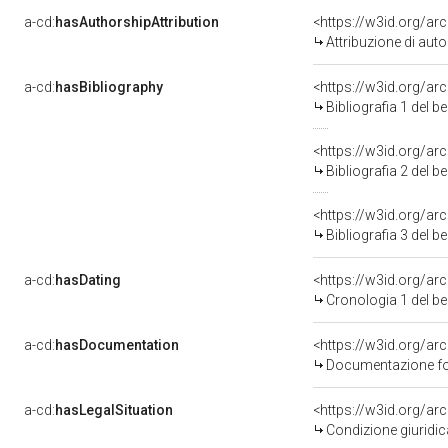
a-cd:
hasAuthorshipAttribution
<https://w3id.org/ar
Attribuzione di aut
a-cd:
hasBibliography
<https://w3id.org/ar
Bibliografia 1 del 
<https://w3id.org/ar
Bibliografia 2 del 
<https://w3id.org/ar
Bibliografia 3 del 
a-cd:
hasDating
<https://w3id.org/a
Cronologia 1 del 
a-cd:
hasDocumentation
<https://w3id.org/a
Documentazione fot
a-cd:
hasLegalSituation
<https://w3id.org/ar
Condizione giuridic