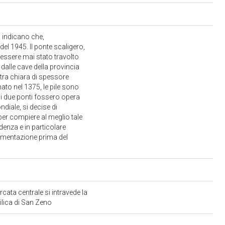
a indicano che,
del 1945. Il ponte scaligero,
n essere mai stato travolto
 dalle cave della provincia
ietra chiara di spessore
nato nel 1375, le pile sono
e i due ponti fossero opera
diale, si decise di
: per compiere al meglio tale
ndenza e in particolare
cumentazione prima del
arcata centrale si intravede la
silica di San Zeno