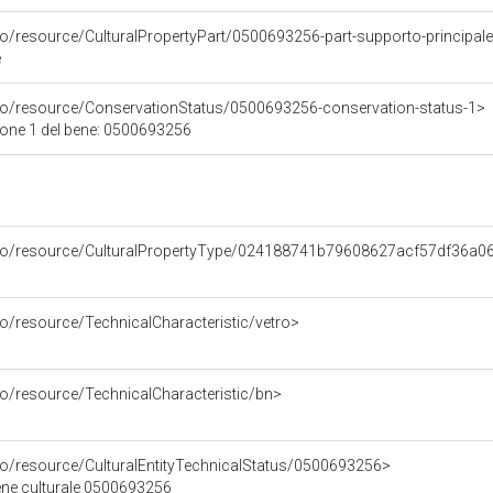
co/resource/CulturalPropertyPart/0500693256-part-supporto-principal
e
rco/resource/ConservationStatus/0500693256-conservation-status-1>
ione 1 del bene: 0500693256
rco/resource/CulturalPropertyType/024188741b79608627acf57df36a0
co/resource/TechnicalCharacteristic/vetro>
co/resource/TechnicalCharacteristic/bn>
co/resource/CulturalEntityTechnicalStatus/0500693256>
bene culturale 0500693256