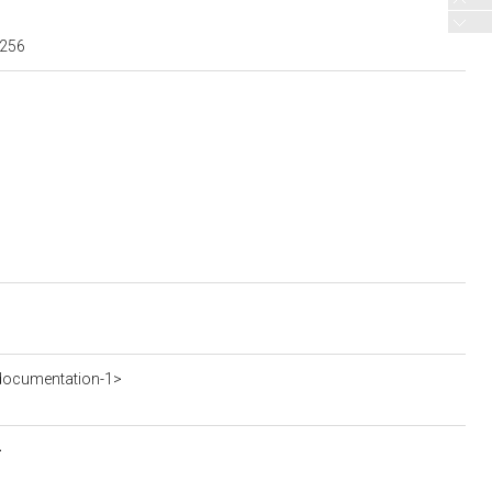
3256
documentation-1>
>