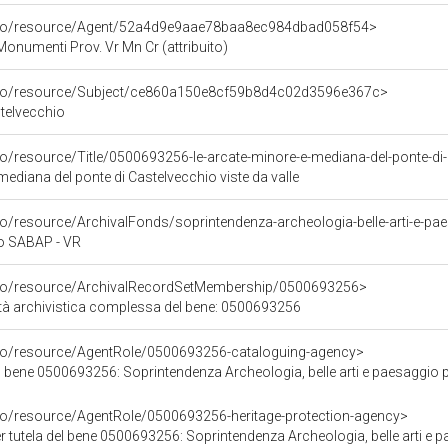
arco/resource/Agent/52a4d9e9aae78baa8ec984dbad058f54>
onumenti Prov. Vr Mn Cr (attribuito)
arco/resource/Subject/ce860a150e8cf59b8d4c02d3596e367c>
stelvecchio
co/resource/Title/0500693256-le-arcate-minore-e-mediana-del-ponte-di-c
mediana del ponte di Castelvecchio viste da valle
co SABAP - VR
rco/resource/ArchivalRecordSetMembership/0500693256>
tà archivistica complessa del bene: 0500693256
rco/resource/AgentRole/0500693256-cataloguing-agency>
 bene 0500693256: Soprintendenza Archeologia, belle arti e paesaggio p
rco/resource/AgentRole/0500693256-heritage-protection-agency>
 tutela del bene 0500693256: Soprintendenza Archeologia, belle arti e p