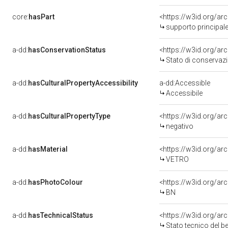
core:
hasPart
<https://w3id.org/ar
supporto principal
a-dd:
hasConservationStatus
<https://w3id.org/a
Stato di conservaz
a-dd:
hasCulturalPropertyAccessibility
a-dd:Accessible
Accessibile
a-dd:
hasCulturalPropertyType
<https://w3id.org/a
negativo
a-dd:
hasMaterial
<https://w3id.org/ar
VETRO
a-dd:
hasPhotoColour
<https://w3id.org/ar
BN
a-dd:
hasTechnicalStatus
<https://w3id.org/ar
Stato tecnico del 