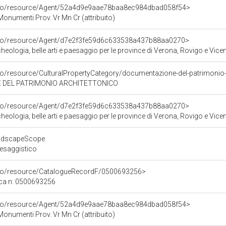
arco/resource/Agent/52a4d9e9aae78baa8ec984dbad058f54>
onumenti Prov. Vr Mn Cr (attribuito)
arco/resource/Agent/d7e2f3fe59d6c633538a437b88aa0270>
eologia, belle arti e paesaggio per le province di Verona, Rovigo e Vice
co/resource/CulturalPropertyCategory/documentazione-del-patrimonio-
DEL PATRIMONIO ARCHITETTONICO
arco/resource/Agent/d7e2f3fe59d6c633538a437b88aa0270>
eologia, belle arti e paesaggio per le province di Verona, Rovigo e Vice
andscapeScope
aesaggistico
rco/resource/CatalogueRecordF/0500693256>
ica n: 0500693256
arco/resource/Agent/52a4d9e9aae78baa8ec984dbad058f54>
onumenti Prov. Vr Mn Cr (attribuito)