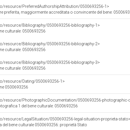
co/resource/PreferredAuthorshipAttribution/0500693256-1>
ore preferita, maggiormente accreditata o convincente del bene: 050069
co/resource/Bibliography/0500693256-bibliography-1>
bene culturale: 0500693256
co/resource/Bibliography/0500693256-bibliography-2>
bene culturale: 0500693256
co/resource/Bibliography/0500693256-bibliography-3>
bene culturale: 0500693256
rco/resource/Dating/0500693256-1>
bene 0500693256
rco/resource/PhotographicDocumentation/0500693256-photographic-
ografica 1 del bene culturale: 0500693256
co/resource/LegalSituation/0500693256-legal-situation-proprieta-stato
a del bene culturale 0500693256: proprietà Stato