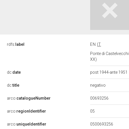
rdfs:
label
EN
IT
Ponte di Castelvecch
XX)
dc:
date
post 1944-ante 1951
negativo
dc:
title
00693256
arco:
catalogueNumber
05
arco:
regionIdentifier
arco:
uniqueIdentifier
0500693256