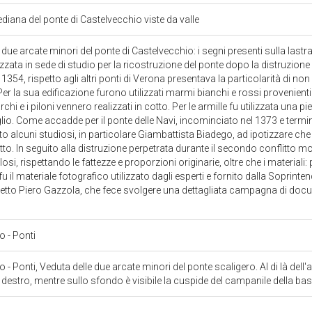
diana del ponte di Castelvecchio viste da valle
e due arcate minori del ponte di Castelvecchio: i segni presenti sulla lastr
izzata in sede di studio per la ricostruzione del ponte dopo la distruzione 
l 1354, rispetto agli altri ponti di Verona presentava la particolarità di no
 Per la sua edificazione furono utilizzati marmi bianchi e rossi provenienti
chi e i piloni vennero realizzati in cotto. Per le armille fu utilizzata una p
aglio. Come accadde per il ponte delle Navi, incominciato nel 1373 e termi
ato alcuni studiosi, in particolare Giambattista Biadego, ad ipotizzare ch
o. In seguito alla distruzione perpetrata durante il secondo conflitto mon
losi, rispettando le fattezze e proporzioni originarie, oltre che i materiali
 il materiale fotografico utilizzato dagli esperti e fornito dalla Soprinte
itetto Piero Gazzola, che fece svolgere una dettagliata campagna di do
io
- Ponti
io
- Ponti, Veduta delle due arcate minori del ponte scaligero. Al di là dell'
destro, mentre sullo sfondo è visibile la cuspide del campanile della ba