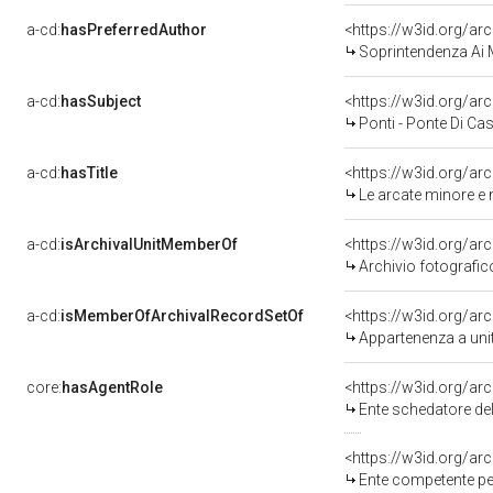
a-cd:
hasPreferredAuthor
<https://w3id.org/
Soprintendenza Ai M
a-cd:
hasSubject
<https://w3id.org/
Ponti - Ponte Di Ca
a-cd:
hasTitle
<https://w3id.org/ar
Le arcate minore e 
a-cd:
isArchivalUnitMemberOf
Archivio fotografi
a-cd:
isMemberOfArchivalRecordSetOf
<https://w3id.org/a
Appartenenza a uni
core:
hasAgentRole
<https://w3id.org/a
Ente schedatore del
<https://w3id.org/a
Ente competente per