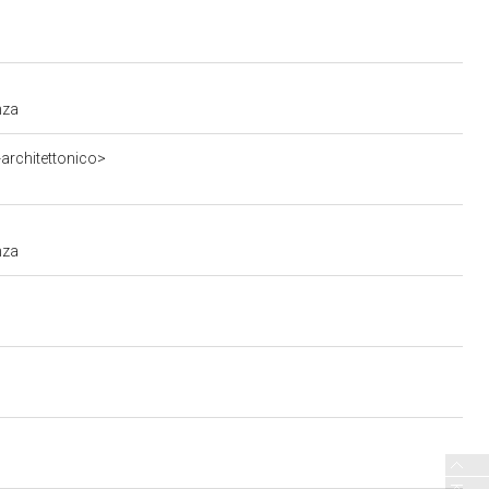
nza
architettonico>
nza