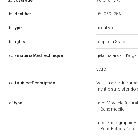
dc:
coverage
Verona (VR)
dc:
identifier
0500693256
negativo
dc:
type
dc:
rights
proprietà Stato
pico:
materialAndTechnique
gelatina ai sali d'arg
vetro
a-cd:
subjectDescription
Veduta delle due arcat
mentre sullo sfondo è
rdf:
type
arco:MovableCultural
Bene mobile
arco:PhotographicHe
Bene Fotografico