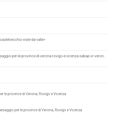
astelvecchio-viste-da-valle>
<https://w3id.org/arco/resource/ArchivalFonds/soprintendenza-archeologia-belle-arti-e-paesaggio-per-le-province-di-verona-rovigo-e-vicenza-sabap-vr-verona-archivio-fotografico-sabap-vr>
er le province di Verona, Rovigo e Vicenza
aesaggio per le province di Verona, Rovigo e Vicenza