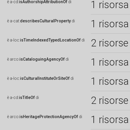
1 risorsa
è
a-cd:
isAuthorshipAttributionOf
di
1 risorsa
è
a-cat:
describesCulturalProperty
di
2 risorse
è
a-loc:
isTimeIndexedTypedLocationOf
di
1 risorsa
è
arco:
isCataloguingAgencyOf
di
1 risorsa
è
a-loc:
isCulturalInstituteOrSiteOf
di
2 risorse
è
a-cd:
isTitleOf
di
1 risorsa
è
arco:
isHeritageProtectionAgencyOf
di