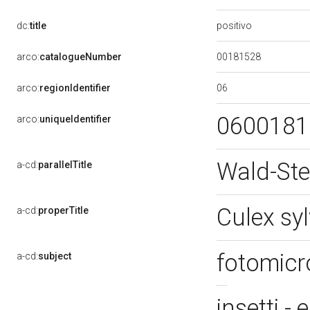
positivo
dc:
title
00181528
arco:
catalogueNumber
06
arco:
regionIdentifier
060018
arco:
uniqueIdentifier
Wald-Ste
a-cd:
parallelTitle
Culex syl
a-cd:
properTitle
fotomicr
a-cd:
subject
insetti -