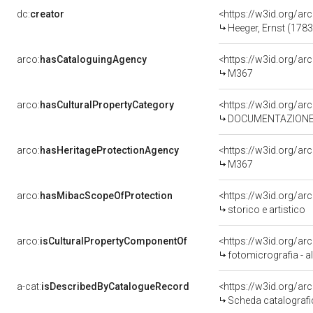
dc:
creator
<https://w3id.org/
Heeger, Ernst (178
arco:
hasCataloguingAgency
<https://w3id.org/
M367
arco:
hasCulturalPropertyCategory
DOCUMENTAZIONE 
arco:
hasHeritageProtectionAgency
<https://w3id.org/
M367
arco:
hasMibacScopeOfProtection
<https://w3id.org/ar
storico e artistico
arco:
isCulturalPropertyComponentOf
<https://w3id.org/a
fotomicrografia - a
a-cat:
isDescribedByCatalogueRecord
<https://w3id.org/a
Scheda catalograf