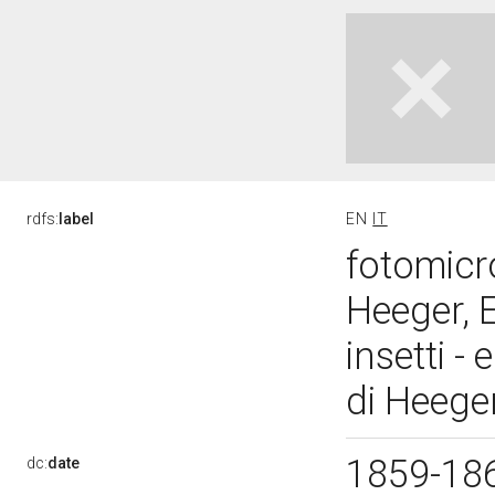
rdfs:
label
EN
IT
fotomicro
Heeger, 
insetti -
di Heeger
1859-18
dc:
date