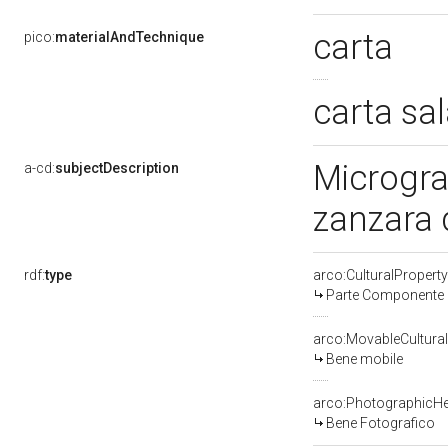
carta
pico:
materialAndTechnique
carta sa
Micrograf
a-cd:
subjectDescription
zanzara 
rdf:
type
arco:CulturalProper
Parte Componente d
arco:MovableCultural
Bene mobile
arco:PhotographicHe
Bene Fotografico