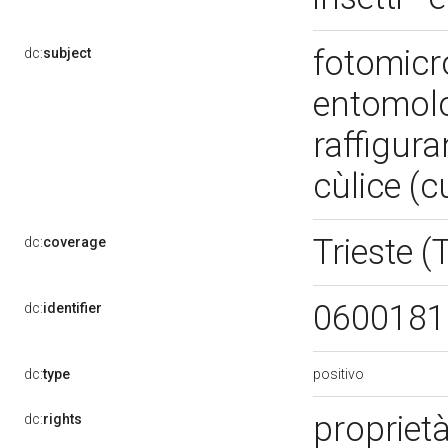
fotomicro
dc:
subject
entomolo
raffigura
cùlice (c
Trieste (
dc:
coverage
0600181
dc:
identifier
positivo
dc:
type
propriet
dc:
rights