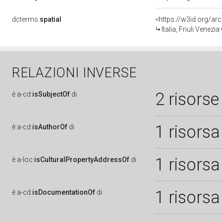
dcterms:
spatial
<https://w3id.org/
Italia, Friuli Venezi
RELAZIONI INVERSE
2 risorse
è
a-cd:
isSubjectOf
di
1 risorsa
è
a-cd:
isAuthorOf
di
1 risorsa
è
a-loc:
isCulturalPropertyAddressOf
di
1 risorsa
è
a-cd:
isDocumentationOf
di