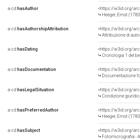
a-cd:
hasAuthor
<https://w3id.org/
Heeger, Ernst (178
a-cd:
hasAuthorshipAttribution
<https://w3id.org/ar
Attribuzione di aut
a-cd:
hasDating
<https://w3id.org/a
Cronologia 1 del 
a-cd:
hasDocumentation
Documentazione fot
a-cd:
hasLegalSituation
<https://w3id.org/ar
Condizione giuridic
a-cd:
hasPreferredAuthor
<https://w3id.org/
Heeger, Ernst (178
a-cd:
hasSubject
<https://w3id.org/a
Fotomicrografia - 