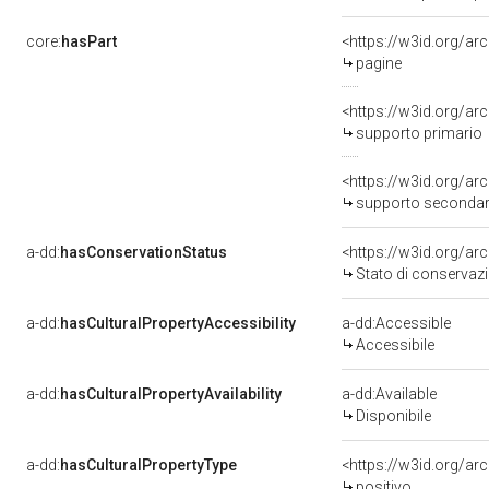
core:
hasPart
<https://w3id.org/ar
pagine
<https://w3id.org/ar
supporto primario
<https://w3id.org/a
supporto secondar
a-dd:
hasConservationStatus
<https://w3id.org/a
Stato di conservaz
a-dd:
hasCulturalPropertyAccessibility
a-dd:Accessible
Accessibile
a-dd:
hasCulturalPropertyAvailability
a-dd:Available
Disponibile
a-dd:
hasCulturalPropertyType
<https://w3id.org/a
positivo