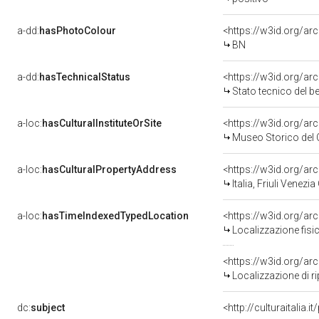
a-dd:
hasPhotoColour
<https://w3id.org/ar
BN
a-dd:
hasTechnicalStatus
<https://w3id.org/ar
Stato tecnico del 
a-loc:
hasCulturalInstituteOrSite
<https://w3id.org/a
Museo Storico del 
a-loc:
hasCulturalPropertyAddress
<https://w3id.org/
Italia, Friuli Venezi
a-loc:
hasTimeIndexedTypedLocation
<https://w3id.org/a
Localizzazione fisi
<https://w3id.org/a
Localizzazione di 
dc:
subject
<http://culturaitalia.