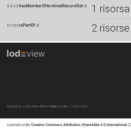
1 risorsa
è
a-cd:
hasMemberOfArchivalRecordSet
di
2 risorse
è
core:
isPartOf
di
SCARICA LODVIEW PER PUBBLICARE I TUOI DATI
Licensed under
Creative Commons Attribution-ShareAlike 4.0 International
(C