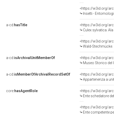
<https://w3id.org/
Insetti - Entomolog
a-cd:
hasTitle
<https://w3id.org/ar
Culex sylvatica. Ala
<https://w3id.org/ar
Wald-Stechmücke. E
a-cd:
isArchivalUnitMemberOf
Museo Storico del 
a-cd:
isMemberOfArchivalRecordSetOf
<https://w3id.org/a
Appartenenza a uni
core:
hasAgentRole
<https://w3id.org/a
Ente schedatore de
<https://w3id.org/a
Ente competente pe