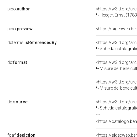
pico:
author
<https://w3id.org/
Heeger, Ernst (178
pico:
preview
<https://sigecweb.b
dcterms:
isReferencedBy
<https://w3id.org/a
Scheda catalograf
dc:
format
<https://w3id.org/a
Misure del bene cu
<https://w3id.org/a
Misure del bene cu
dc:
source
<https://w3id.org/a
Scheda catalograf
<https://catalogo.be
foaf:
depiction
<https://sigecweb.b