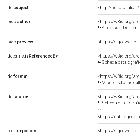
dc:
subject
<http://culturaitalia.
pico:
author
<https://w3id.org/
Anderson, Domeni
pico:
preview
<https://sigecweb.be
dcterms:
isReferencedBy
<https://w3id.org/a
Scheda catalograf
dc:
format
<https://w3id.org/a
Misure del bene cu
dc:
source
<https://w3id.org/a
Scheda catalograf
<https://catalogo.be
foaf:
depiction
<https://sigecweb.be