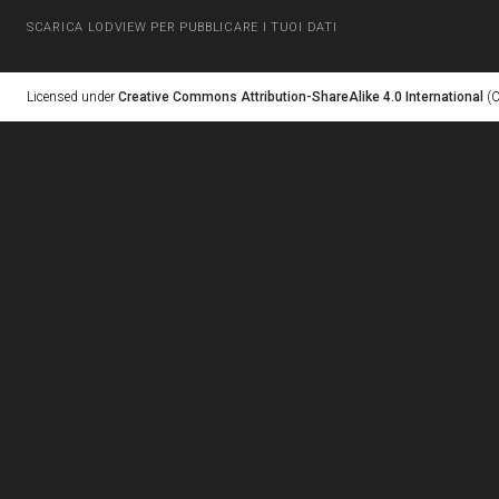
SCARICA LODVIEW PER PUBBLICARE I TUOI DATI
Licensed under
Creative Commons Attribution-ShareAlike 4.0 International
(C