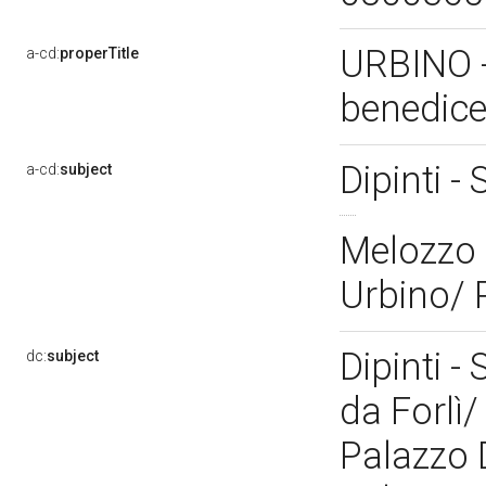
URBINO -
a-cd:
properTitle
benedice
Dipinti -
a-cd:
subject
Melozzo 
Urbino/ 
Dipinti -
dc:
subject
da Forlì
Palazzo 