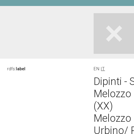
rdfs:
label
EN
IT
Dipinti -
Melozzo 
(XX)
Melozzo 
Urbino/ P