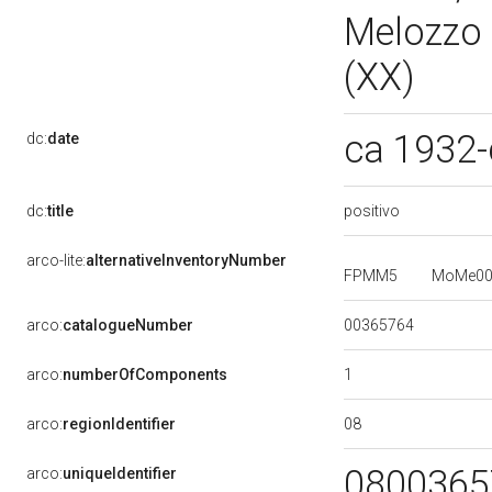
Melozzo 
(XX)
ca 1932
dc:
date
positivo
dc:
title
arco-lite:
alternativeInventoryNumber
FPMM5
MoMe0
00365764
arco:
catalogueNumber
1
arco:
numberOfComponents
08
arco:
regionIdentifier
080036
arco:
uniqueIdentifier