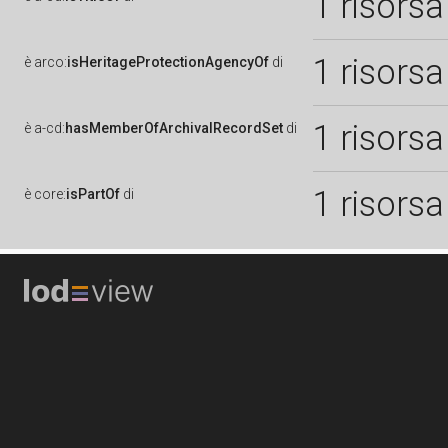
1 risorsa
1 risorsa
è
arco:
isHeritageProtectionAgencyOf
di
1 risorsa
è
a-cd:
hasMemberOfArchivalRecordSet
di
1 risorsa
è
core:
isPartOf
di