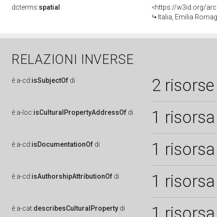
dcterms:
spatial
<https://w3id.org/
Italia, Emilia Roma
RELAZIONI INVERSE
2 risorse
è
a-cd:
isSubjectOf
di
1 risorsa
è
a-loc:
isCulturalPropertyAddressOf
di
1 risorsa
è
a-cd:
isDocumentationOf
di
1 risorsa
è
a-cd:
isAuthorshipAttributionOf
di
1 risorsa
è
a-cat:
describesCulturalProperty
di