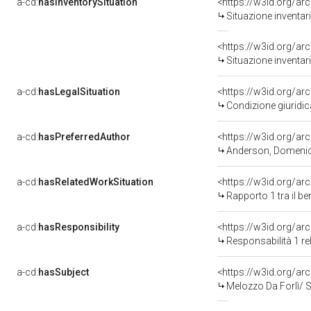
a-cd:
hasInventorySituation
<https://w3id.org/ar
Situazione inventar
<https://w3id.org/ar
Situazione inventar
a-cd:
hasLegalSituation
<https://w3id.org/ar
Condizione giuridic
a-cd:
hasPreferredAuthor
<https://w3id.org/
Anderson, Domeni
a-cd:
hasRelatedWorkSituation
<https://w3id.org/ar
Rapporto 1 tra il b
a-cd:
hasResponsibility
<https://w3id.org/a
Responsabilità 1 r
a-cd:
hasSubject
<https://w3id.org/
Melozzo Da Forlì/ 