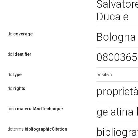
Salvator
Ducale
Bologna
dc:
coverage
080036
dc:
identifier
positivo
dc:
type
propriet
dc:
rights
gelatina
pico:
materialAndTechnique
bibliogra
dcterms:
bibliographicCitation