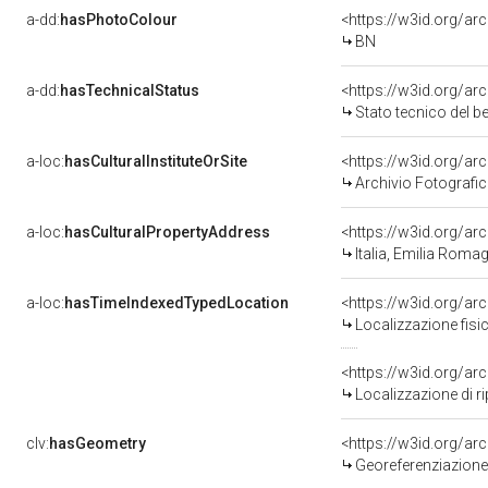
a-dd:
hasPhotoColour
<https://w3id.org/ar
BN
a-dd:
hasTechnicalStatus
<https://w3id.org/ar
Stato tecnico del 
a-loc:
hasCulturalInstituteOrSite
<https://w3id.org/a
Archivio Fotograf
a-loc:
hasCulturalPropertyAddress
<https://w3id.org/
Italia, Emilia Roma
a-loc:
hasTimeIndexedTypedLocation
<https://w3id.org/a
Localizzazione fisi
<https://w3id.org/a
Localizzazione di r
clv:
hasGeometry
<https://w3id.org/a
Georeferenziazione