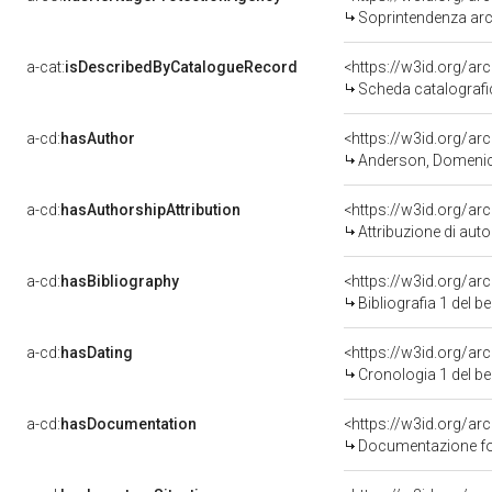
Soprintendenza arch
a-cat:
isDescribedByCatalogueRecord
<https://w3id.org/a
Scheda catalograf
a-cd:
hasAuthor
<https://w3id.org/
Anderson, Domeni
a-cd:
hasAuthorshipAttribution
<https://w3id.org/a
Attribuzione di autor
a-cd:
hasBibliography
<https://w3id.org/ar
Bibliografia 1 del 
a-cd:
hasDating
<https://w3id.org/a
Cronologia 1 del 
a-cd:
hasDocumentation
Documentazione fot