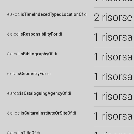
2 risorse
è
a-loc:
isTimeIndexedTypedLocationOf
di
1 risorsa
è
a-cd:
isResponsibilityFor
di
1 risorsa
è
a-cd:
isBibliographyOf
di
1 risorsa
è
clv:
isGeometryFor
di
1 risorsa
è
arco:
isCataloguingAgencyOf
di
1 risorsa
è
a-loc:
isCulturalInstituteOrSiteOf
di
è
a-cd:
isTitleOf
di