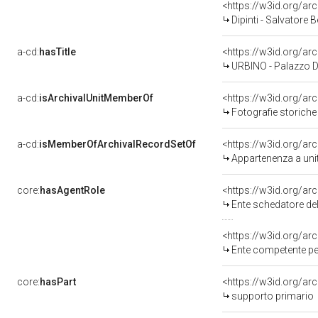
<https://w3id.org/
Dipinti - Salvatore 
a-cd:
hasTitle
URBINO - Palazzo D
a-cd:
isArchivalUnitMemberOf
Fotografie storiche
a-cd:
isMemberOfArchivalRecordSetOf
<https://w3id.org/a
Appartenenza a uni
core:
hasAgentRole
<https://w3id.org/a
Ente schedatore del bene 0800365
<https://w3id.org/a
Ente competente per tutela
core:
hasPart
<https://w3id.org/ar
supporto primario