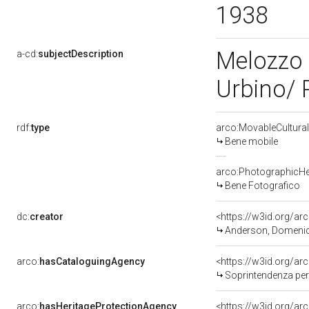
1938
Melozzo 
a-cd:
subjectDescription
Urbino/ 
rdf:
type
arco:MovableCultural
Bene mobile
arco:PhotographicHe
Bene Fotografico
dc:
creator
<https://w3id.org/
Anderson, Domeni
arco:
hasCataloguingAgency
<https://w3id.org/
Soprintendenza per i Beni
arco:
hasHeritageProtectionAgency
<https://w3id.org/