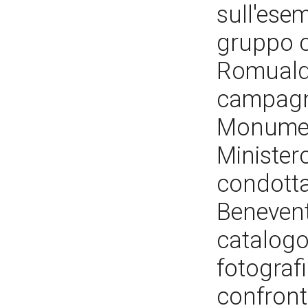
sull'esem
gruppo c
Romualdo
campagna
Monumen
Minister
condotta 
Benevento
catalogo
fotografi
confront