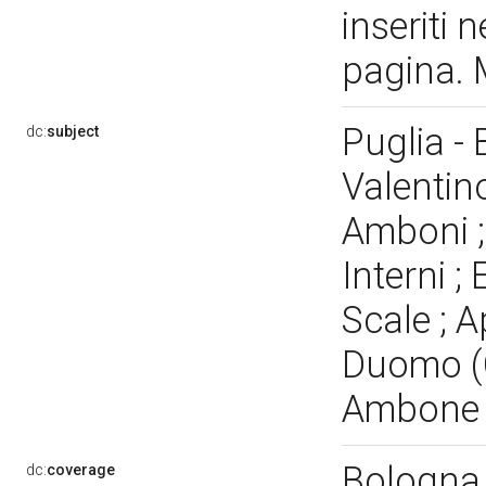
inseriti 
pagina. 
Puglia - 
dc:
subject
Valentino
Amboni ; 
Interni ;
Scale ; 
Duomo (C
Ambone 
Bologna
dc:
coverage