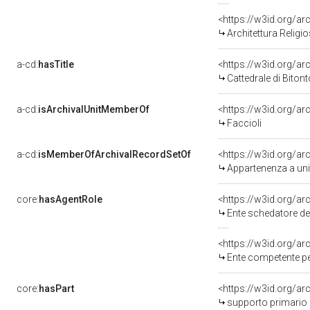
<https://w3id.org/
Architettura Religios
a-cd:
hasTitle
Cattedrale di Biton
a-cd:
isArchivalUnitMemberOf
Faccioli
a-cd:
isMemberOfArchivalRecordSetOf
<https://w3id.org/
Appartenenza a uni
core:
hasAgentRole
<https://w3id.org/a
Ente schedatore del bene 080063580
<https://w3id.org/a
Ente competente per tutela 
core:
hasPart
<https://w3id.org/a
supporto primario