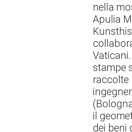
nella mo
Apulia M
Kunsthist
collabor
Vaticani.
stampe s
raccolte 
ingegner
(Bologna
il geomet
dei beni