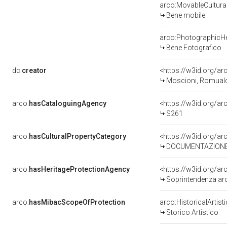
arco:MovableCultura
Bene mobile
arco:PhotographicHe
Bene Fotografico
dc:
creator
<https://w3id.org/
Moscioni, Romuald
arco:
hasCataloguingAgency
<https://w3id.org/
S261
arco:
hasCulturalPropertyCategory
DOCUMENTAZIONE 
arco:
hasHeritageProtectionAgency
<https://w3id.org/
Soprintendenza arch
arco:
hasMibacScopeOfProtection
arco:HistoricalArtis
Storico Artistico