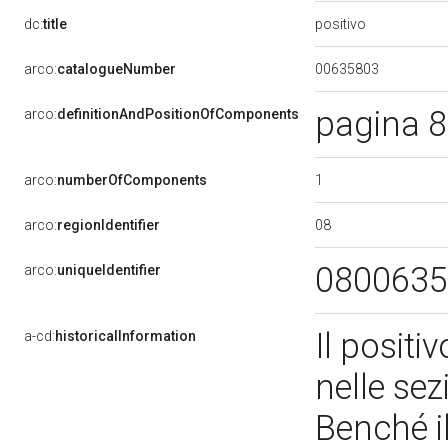
positivo
dc:
title
00635803
arco:
catalogueNumber
pagina 89
arco:
definitionAndPositionOfComponents
1
arco:
numberOfComponents
08
arco:
regionIdentifier
080063
arco:
uniqueIdentifier
Il positi
a-cd:
historicalInformation
nelle sez
Benché i