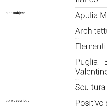
Apulia 
a-cd:
subject
Architett
Elementi 
Puglia - 
Valenti
Scultura 
Positivo 
core:
description