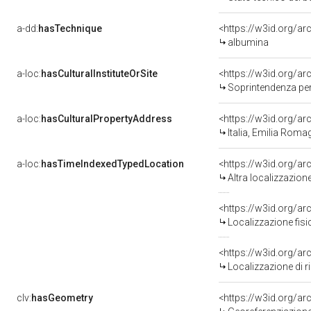
a-dd:
hasTechnique
<https://w3id.org/a
albumina
a-loc:
hasCulturalInstituteOrSite
<https://w3id.org/a
Soprintendenza per i 
a-loc:
hasCulturalPropertyAddress
<https://w3id.org/
Italia, Emilia Rom
a-loc:
hasTimeIndexedTypedLocation
<https://w3id.org/a
Altra localizzazio
<https://w3id.org/a
Localizzazione fis
<https://w3id.org/
Localizzazione di 
clv:
hasGeometry
<https://w3id.org/a