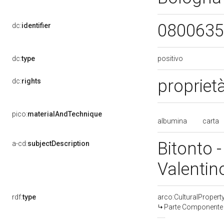
0800635
dc:
identifier
positivo
dc:
type
propriet
dc:
rights
pico:
materialAndTechnique
albumina
carta
Bitonto 
a-cd:
subjectDescription
Valentin
rdf:
type
arco:CulturalProper
Parte Componente d