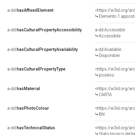
a-dd:
hasAffixedElement
<https://w3id.org/ar
Elemento 1 apposto
a-dd:
hasCulturalPropertyAccessibility
a-dd:Accessible
Accessibile
a-dd:
hasCulturalPropertyAvailability
a-dd:Available
Disponibile
a-dd:
hasCulturalPropertyType
<https://w3id.org/
positivo
a-dd:
hasMaterial
<https://w3id.org/ar
CARTA
a-dd:
hasPhotoColour
<https://w3id.org/ar
BN
a-dd:
hasTechnicalStatus
<https://w3id.org/a
Stato tecnico del 