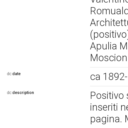
Romuald
Architett
(positiv
Apulia M
Moscion
ca 1892
dc:
date
Positivo 
dc:
description
inseriti 
pagina. 