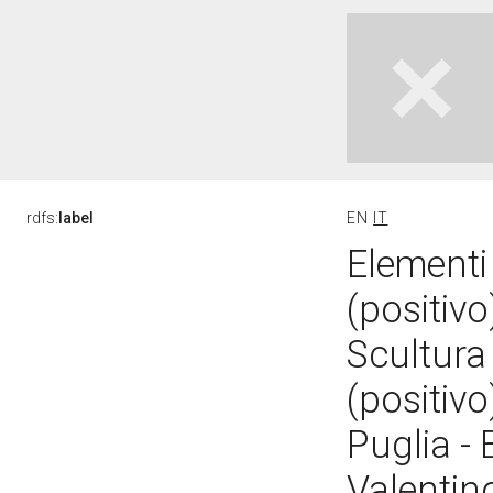
rdfs:
label
EN
IT
Elementi 
(positiv
Scultura 
(positiv
Puglia - 
Valentino