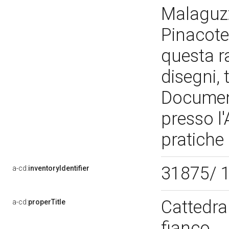
Malaguzzi
Pinacote
questa r
disegni, 
Document
presso l'
pratiche 
31875/ 
a-cd:
inventoryIdentifier
Cattedra
a-cd:
properTitle
fianco