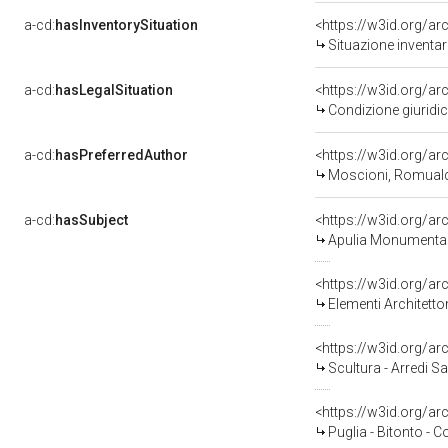
a-cd:
hasInventorySituation
<https://w3id.org/a
Situazione inventa
a-cd:
hasLegalSituation
<https://w3id.org/ar
Condizione giuridi
a-cd:
hasPreferredAuthor
<https://w3id.org/
Moscioni, Romuald
a-cd:
hasSubject
<https://w3id.org/
Apulia Monumenta
<https://w3id.org/
Elementi Architetto
<https://w3id.org/a
Scultura - Arredi Sa
<https://w3id.org/
Puglia - Bitonto - 