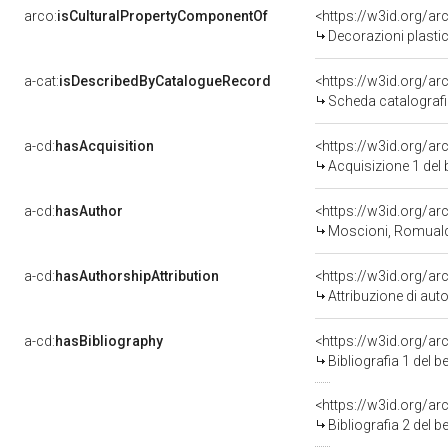
arco:
isCulturalPropertyComponentOf
<https://w3id.org/a
Decorazioni plastiche - Stucchi (positivo, insieme
a-cat:
isDescribedByCatalogueRecord
<https://w3id.org/
Scheda catalograf
a-cd:
hasAcquisition
<https://w3id.org/a
Acquisizione 1 del
a-cd:
hasAuthor
<https://w3id.org/
Moscioni, Romuald
a-cd:
hasAuthorshipAttribution
<https://w3id.org/a
Attribuzione di au
a-cd:
hasBibliography
<https://w3id.org/a
Bibliografia 1 del 
<https://w3id.org/a
Bibliografia 2 del 