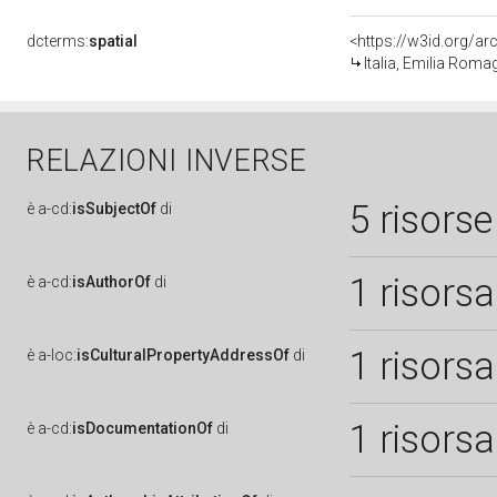
dcterms:
spatial
<https://w3id.org/
Italia, Emilia Rom
RELAZIONI INVERSE
5 risorse
è
a-cd:
isSubjectOf
di
1 risorsa
è
a-cd:
isAuthorOf
di
1 risorsa
è
a-loc:
isCulturalPropertyAddressOf
di
1 risorsa
è
a-cd:
isDocumentationOf
di