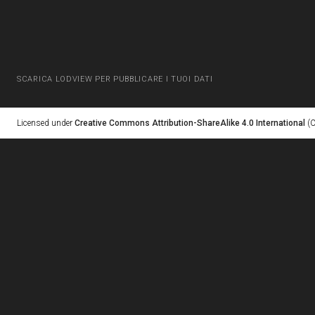
SCARICA LODVIEW PER PUBBLICARE I TUOI DATI
Licensed under
Creative Commons Attribution-ShareAlike 4.0 International
(C