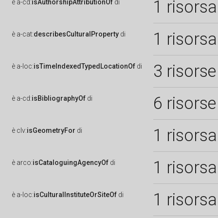
1 risorsa
è
a-cd:
isAuthorshipAttributionOf
di
1 risorsa
è
a-cat:
describesCulturalProperty
di
3 risorse
è
a-loc:
isTimeIndexedTypedLocationOf
di
6 risorse
è
a-cd:
isBibliographyOf
di
1 risorsa
è
clv:
isGeometryFor
di
1 risorsa
è
arco:
isCataloguingAgencyOf
di
1 risorsa
è
a-loc:
isCulturalInstituteOrSiteOf
di