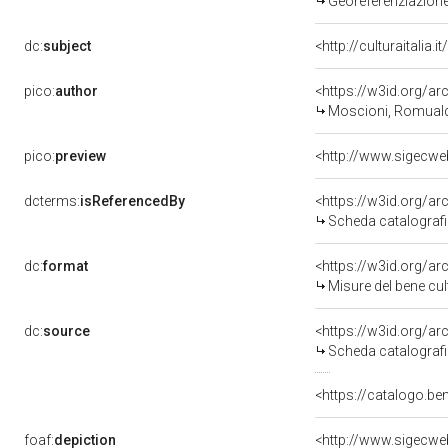
Georeferenziazione
dc:
subject
<http://culturaitalia
pico:
author
<https://w3id.org/
Moscioni, Romuald
pico:
preview
<http://www.sigecwe
dcterms:
isReferencedBy
<https://w3id.org/
Scheda catalograf
dc:
format
<https://w3id.org/a
Misure del bene cu
dc:
source
<https://w3id.org/
Scheda catalograf
<https://catalogo.be
foaf:
depiction
<http://www.sigecwe