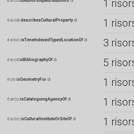
1 risor
è
a-cd:
isAuthorshipAttributionOf
di
1 risor
è
a-cat:
describesCulturalProperty
di
3 risor
è
a-loc:
isTimeIndexedTypedLocationOf
di
5 risor
è
a-cd:
isBibliographyOf
di
1 risor
è
clv:
isGeometryFor
di
1 risor
è
arco:
isCataloguingAgencyOf
di
1 risor
è
a-loc:
isCulturalInstituteOrSiteOf
di