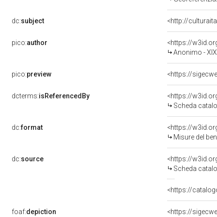
dc:
subject
<http://culturai
pico:
author
<https://w3id.
Anonimo - XI
pico:
preview
<https://sigecw
dcterms:
isReferencedBy
<https://w3id.
Scheda catalo
dc:
format
<https://w3id.
Misure del be
dc:
source
<https://w3id.
Scheda catalo
<https://catalo
foaf:
depiction
<https://sigecw