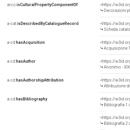
arco:
isCulturalPropertyComponentOf
<https://w3id.
Decorazioni plastiche - Stucchi (positi
a-cat:
isDescribedByCatalogueRecord
<https://w3id.
Scheda catalo
a-cd:
hasAcquisition
<https://w3id.o
Acquisizione 
a-cd:
hasAuthor
<https://w3id.
Anonimo - XI
a-cd:
hasAuthorshipAttribution
<https://w3id.o
Attribuzione d
a-cd:
hasBibliography
<https://w3id.o
Bibliografia 1
<https://w3id.o
Bibliografia 2