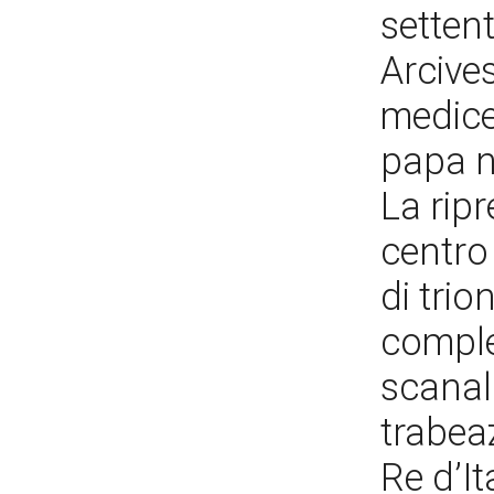
setten
Arcive
medice
papa n
La ripr
centro
di trio
comple
scanal
trabea
Re d’It