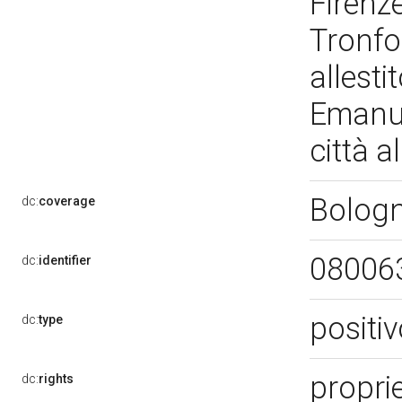
Firenze
Tronfo
allesti
Emanue
città a
Bolog
dc:
coverage
08006
dc:
identifier
positi
dc:
type
propri
dc:
rights