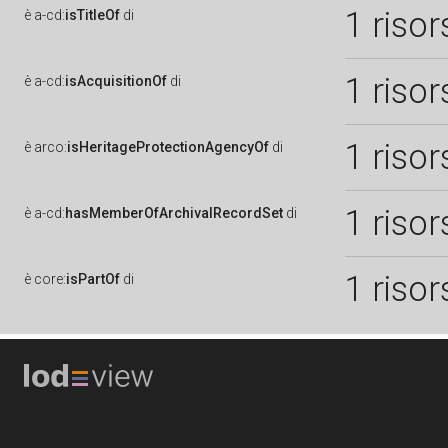
1 risor
è
a-cd:
isTitleOf
di
1 risor
è
a-cd:
isAcquisitionOf
di
1 risor
è
arco:
isHeritageProtectionAgencyOf
di
1 risor
è
a-cd:
hasMemberOfArchivalRecordSet
di
1 risor
è
core:
isPartOf
di