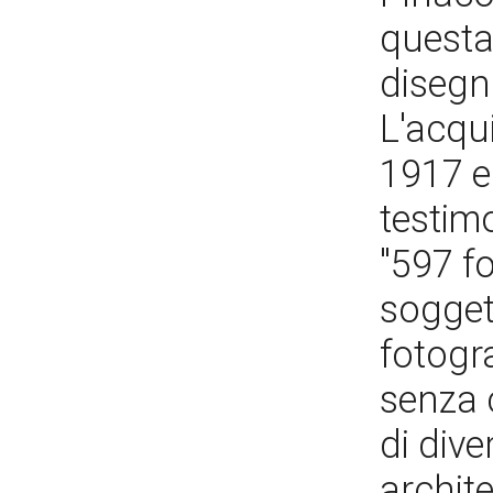
questa
disegni
L'acqui
1917 e 
testim
"597 fo
sogget
fotogra
senza 
di dive
archite