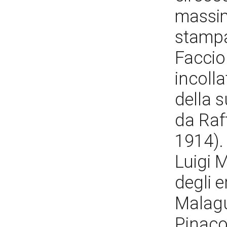
massim
stampa
Facciol
incoll
della s
da Raf
1914).
Luigi M
degli 
Malaguz
Pinaco