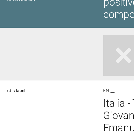
positi
compo
rdfs:
label
EN
IT
Italia 
Giovann
Emanue