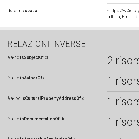
dcterms:
spatial
<https://w3id.
Italia, Emilia
RELAZIONI INVERSE
2 risor
è
a-cd:
isSubjectOf
di
1 risor
è
a-cd:
isAuthorOf
di
1 risor
è
a-loc:
isCulturalPropertyAddressOf
di
1 risor
è
a-cd:
isDocumentationOf
di