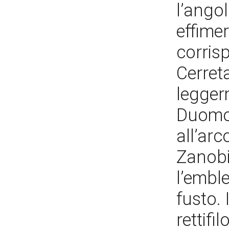
l’ango
effimer
corris
Cerret
legger
Duomo 
all’arc
Zanobi
l’emble
fusto. 
rettifi