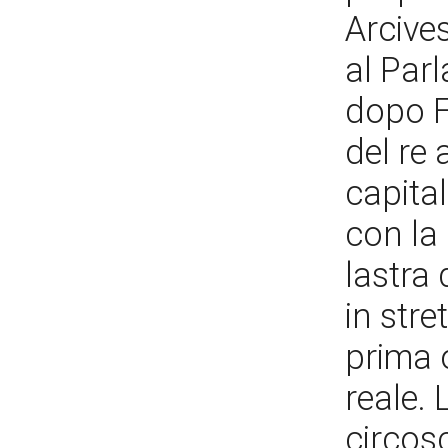
Arcive
al Par
dopo F
del re 
capital
con la
lastra 
in stre
prima 
reale. 
circosc