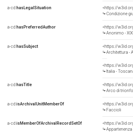
a-cd:
hasLegalSituation
<https://w3id.o
Condizione giu
a-cd:
hasPreferredAuthor
<https://w3id.
Anonimo - XI
a-cd:
hasSubject
<https://w3id.
Architettura - 
<https://w3id.
Italia - Toscan
a-cd:
hasTitle
Arco di trionfo
a-cd:
isArchivalUnitMemberOf
Faccioli
a-cd:
isMemberOfArchivalRecordSetOf
<https://w3id.
Appartenenza 