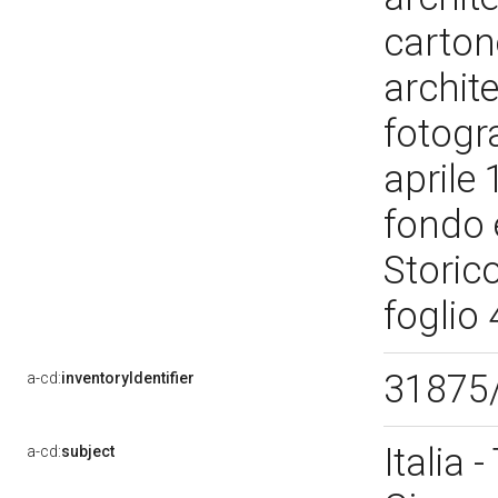
cartone
archit
fotogra
aprile
fondo è
Storico
foglio 
31875
a-cd:
inventoryIdentifier
Italia 
a-cd:
subject