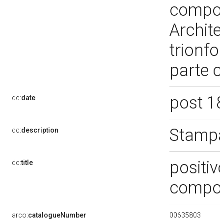
compon
Archite
trionfo
parte 
post 1
dc:
date
Stampa
dc:
description
positi
dc:
title
compo
00635803
arco:
catalogueNumber