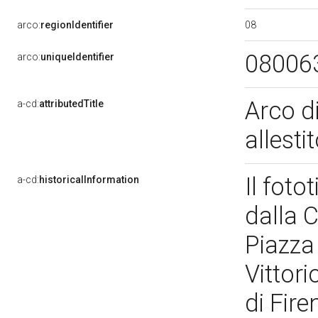
08
arco:
regionIdentifier
08006
arco:
uniqueIdentifier
Arco di
a-cd:
attributedTitle
allesti
Il foto
a-cd:
historicalInformation
dalla 
Piazza
Vittor
di Fire