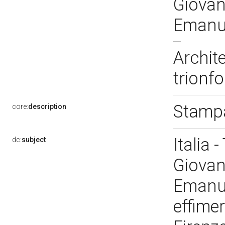
Giovann
Emanue
Archite
trionfo
Stampa
core:
description
Italia 
dc:
subject
Giovann
Emanuel
effimer