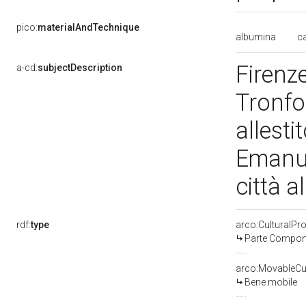
pico:
materialAndTechnique
albumina
c
Firenze
a-cd:
subjectDescription
Tronfo
allesti
Emanue
città a
rdf:
type
arco:CulturalP
Parte Compone
arco:MovableCul
Bene mobile