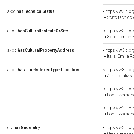
a-dd:
hasTechnicalStatus
<https://w3id.o
Stato tecnico
a-loc:
hasCulturalInstituteOrSite
<https://w3id.o
Soprintendenza pe
a-loc:
hasCulturalPropertyAddress
<https://w3id.
Italia, Emilia
a-loc:
hasTimeIndexedTypedLocation
<https://w3id.o
Altra localizz
<https://w3id.
Localizzazione
<https://w3id.
Localizzazione
clv:
hasGeometry
<https://w3id.
Georeferenzia