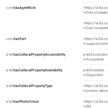
core:
hasAgentRole
<https://w3id.
Ente schedatore del bene 08
<https://w3id.o
Ente competente per t
core:
hasPart
<https://w3id.o
supporto prim
a-dd:
hasCulturalPropertyAccessibility
a-dd:Accessible
Accessibile
a-dd:
hasCulturalPropertyAvailability
a-dd:Available
Disponibile
a-dd:
hasCulturalPropertyType
<https://w3id.
positivo albu
a-dd:
hasPhotoColour
<https://w3id.o
BN