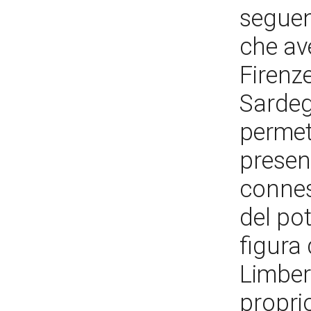
seguen
che av
Firenz
Sardeg
permett
presen
connes
del pot
figura
Limber
propri