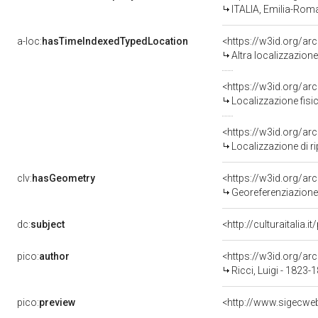
ITALIA, Emilia-Rom
a-loc:
hasTimeIndexedTypedLocation
<https://w3id.org/a
Altra localizzazion
<https://w3id.org/a
Localizzazione fisi
<https://w3id.org/a
Localizzazione di r
clv:
hasGeometry
<https://w3id.org/a
Georeferenziazione
dc:
subject
<http://culturaitalia.
pico:
author
<https://w3id.org/
Ricci, Luigi - 1823-
pico:
preview