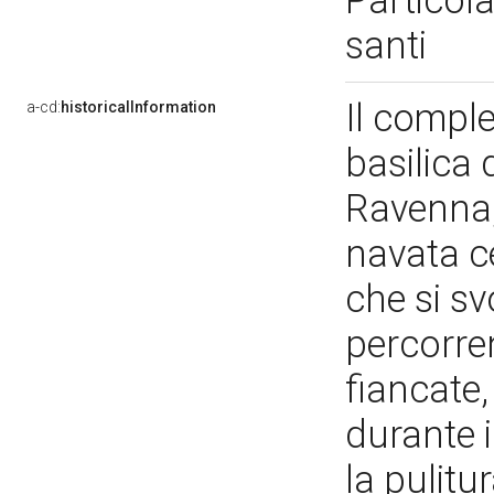
Particola
santi
Il compl
a-cd:
historicalInformation
basilica 
Ravenna, 
navata ce
che si s
percorren
fiancate,
durante 
la pulitu