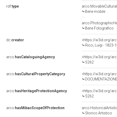
rdf:
type
arco:MovableCultural
Bene mobile
arco:PhotographicHe
Bene Fotografico
dc:
creator
<https://w3id.org/
Ricci, Luigi - 1823-
arco:
hasCataloguingAgency
<https://w3id.org/
S262
arco:
hasCulturalPropertyCategory
DOCUMENTAZIONE 
arco:
hasHeritageProtectionAgency
<https://w3id.org/
S262
arco:
hasMibacScopeOfProtection
arco:HistoricalArtist
Storico Artistico