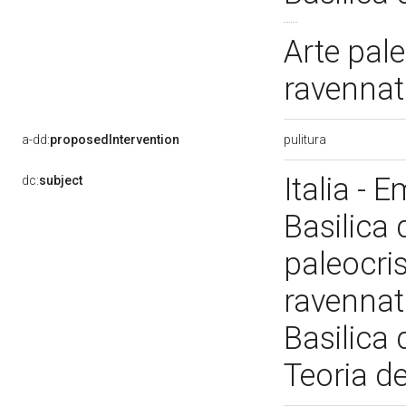
Arte pale
ravennati
pulitura
a-dd:
proposedIntervention
Italia - 
dc:
subject
Basilica 
paleocri
ravennati
Basilica 
Teoria de