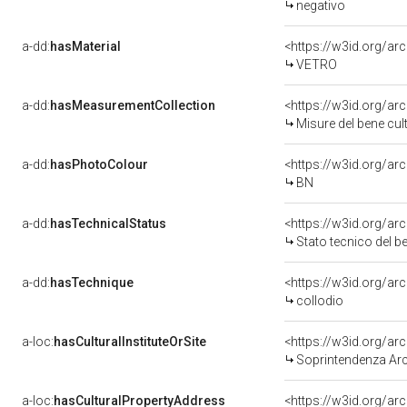
negativo
a-dd:
hasMaterial
<https://w3id.org/ar
VETRO
a-dd:
hasMeasurementCollection
<https://w3id.org/a
Misure del bene cu
a-dd:
hasPhotoColour
<https://w3id.org/ar
BN
a-dd:
hasTechnicalStatus
<https://w3id.org/ar
Stato tecnico del 
a-dd:
hasTechnique
<https://w3id.org/ar
collodio
a-loc:
hasCulturalInstituteOrSite
<https://w3id.org/a
Soprintendenza Arch
a-loc:
hasCulturalPropertyAddress
<https://w3id.org/