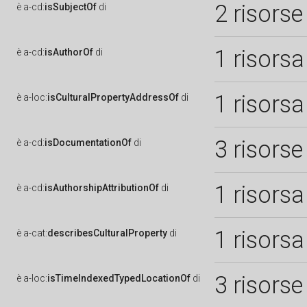
2 risorse
è
a-cd:
isSubjectOf
di
1 risorsa
è
a-cd:
isAuthorOf
di
1 risorsa
è
a-loc:
isCulturalPropertyAddressOf
di
3 risorse
è
a-cd:
isDocumentationOf
di
1 risorsa
è
a-cd:
isAuthorshipAttributionOf
di
1 risorsa
è
a-cat:
describesCulturalProperty
di
3 risorse
è
a-loc:
isTimeIndexedTypedLocationOf
di