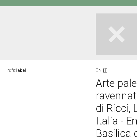
rdfs:
label
EN
IT
Arte pale
ravennati
di Ricci, 
Italia - 
Basilica 