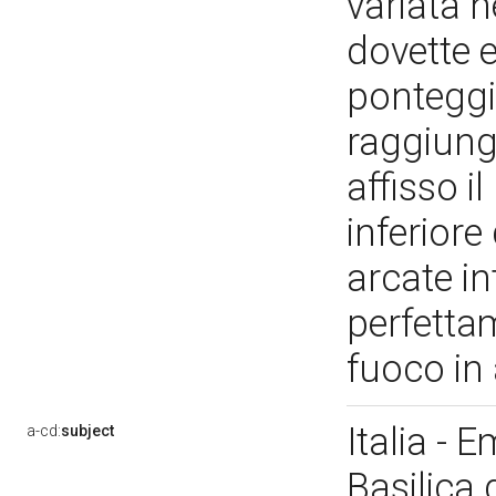
variata n
dovette e
ponteggio
raggiunge
affisso i
inferiore
arcate in
perfettam
fuoco in
Italia - 
a-cd:
subject
Basilica