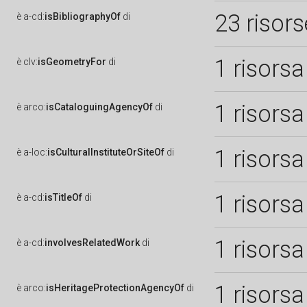
23 risors
è
a-cd:
isBibliographyOf
di
1 risorsa
è
clv:
isGeometryFor
di
1 risorsa
è
arco:
isCataloguingAgencyOf
di
1 risorsa
è
a-loc:
isCulturalInstituteOrSiteOf
di
1 risorsa
è
a-cd:
isTitleOf
di
1 risorsa
è
a-cd:
involvesRelatedWork
di
1 risorsa
è
arco:
isHeritageProtectionAgencyOf
di