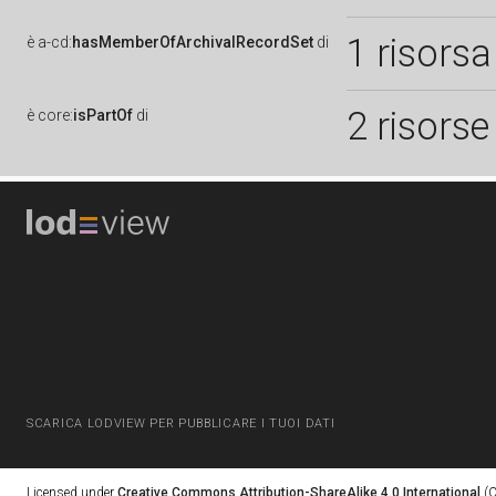
1 risorsa
è
a-cd:
hasMemberOfArchivalRecordSet
di
2 risorse
è
core:
isPartOf
di
SCARICA LODVIEW PER PUBBLICARE I TUOI DATI
Licensed under
Creative Commons Attribution-ShareAlike 4.0 International
(C