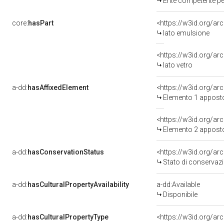
Ente competente per tutela de
core:
hasPart
<https://w3id.org/ar
lato emulsione
<https://w3id.org/ar
lato vetro
a-dd:
hasAffixedElement
<https://w3id.org/ar
Elemento 1 appost
<https://w3id.org/ar
Elemento 2 appost
a-dd:
hasConservationStatus
<https://w3id.org/a
Stato di conservaz
a-dd:
hasCulturalPropertyAvailability
a-dd:Available
Disponibile
a-dd:
hasCulturalPropertyType
<https://w3id.org/a