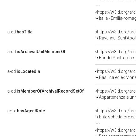
<https://w3id.org/
Italia - Emilia-rom
a-cd:
hasTitle
Ravenna, Sant'Apoll
a-cd:
isArchivalUnitMemberOf
Fondo Santa Teres
a-cd:
isLocatedIn
<https://w3id.org/a
Basilica ed ex Mona
a-cd:
isMemberOfArchivalRecordSetOf
<https://w3id.org/a
Appartenenza a uni
core:
hasAgentRole
<https://w3id.org/a
Ente schedatore del bene 08
<https://w3id.org/a