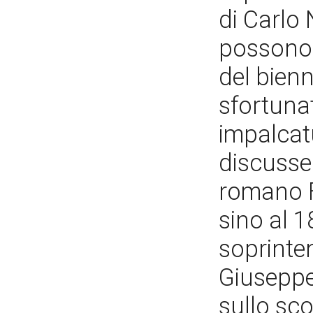
di Carlo N
possono r
del bien
sfortunat
impalcatu
discusse 
romano Fe
sino al 18
soprinte
Giuseppe
sullo sco