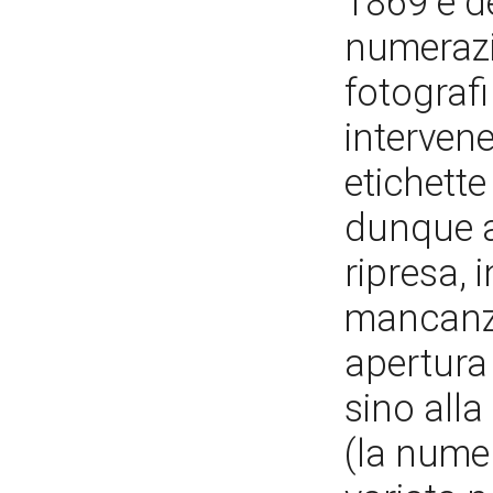
1869 e d
numerazi
fotografi
intervene
etichette
dunque a
ripresa, 
mancanza
apertura 
sino alla
(la nume