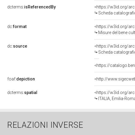
dcterms:
isReferencedBy
<https://w3id.org/a
Scheda catalograf
dc:
format
<https://w3id.org/a
Misure del bene cu
dc:
source
<https://w3id.org/a
Scheda catalograf
<https://catalogo.be
foaf:
depiction
dcterms:
spatial
<https://w3id.org/
ITALIA, Emilia-Rom
RELAZIONI INVERSE