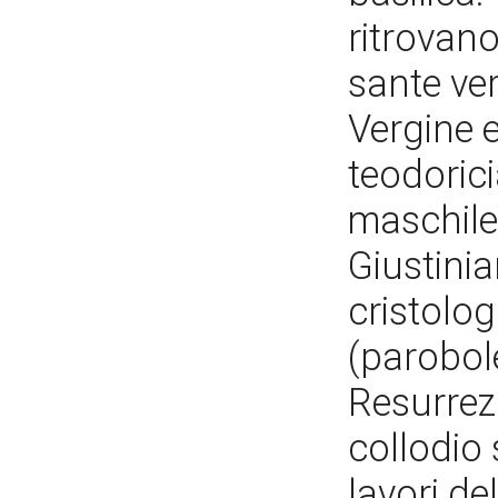
ritrovano
sante verg
Vergine e
teodorici
maschile
Giustinian
cristolog
(parobole
Resurrezi
collodio s
lavori de