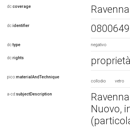
Ravenna
dc:
coverage
080064
dc:
identifier
negativo
dc:
type
propriet
dc:
rights
pico:
materialAndTechnique
collodio
vetro
Ravenna -
a-cd:
subjectDescription
Nuovo, in
(particol