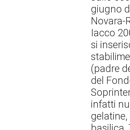
giugno d
Novara-R
Iacco 200
si inseri
stabilime
(padre de
del Fond
Soprinte
infatti n
gelatine,
basilica.