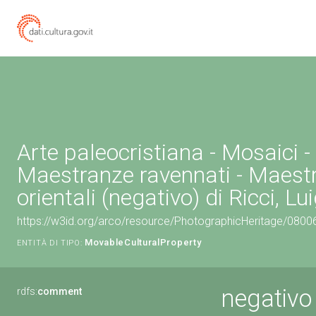
Arte paleocristiana - Mosaici -
Maestranze ravennati - Maest
orientali (negativo) di Ricci, Lui
https://w3id.org/arco/resource/PhotographicHeritage/080
MovableCulturalProperty
ENTITÀ DI TIPO:
negativo
rdfs:
comment