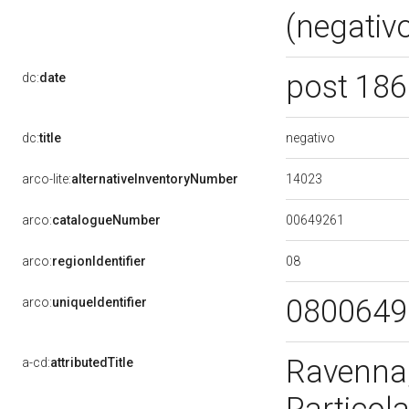
(negativo
post 186
dc:
date
negativo
dc:
title
14023
arco-lite:
alternativeInventoryNumber
00649261
arco:
catalogueNumber
08
arco:
regionIdentifier
080064
arco:
uniqueIdentifier
Ravenna,
a-cd:
attributedTitle