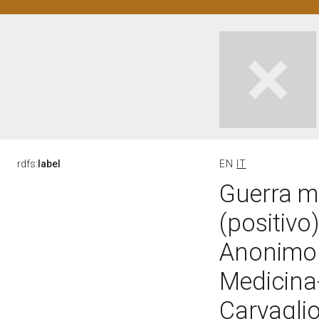
rdfs:
label
EN
IT
Guerra m
(positivo
Anonimo 
Medicina-
Carvaglio