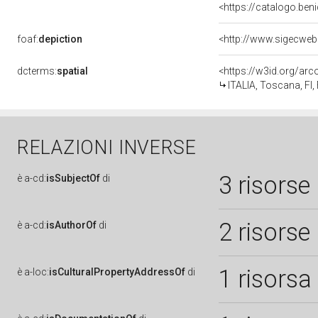
<https://catalogo.ben
foaf:
depiction
dcterms:
spatial
<https://w3id.org/a
ITALIA, Toscana, FI,
RELAZIONI INVERSE
3 risorse
è
a-cd:
isSubjectOf
di
2 risorse
è
a-cd:
isAuthorOf
di
1 risorsa
è
a-loc:
isCulturalPropertyAddressOf
di