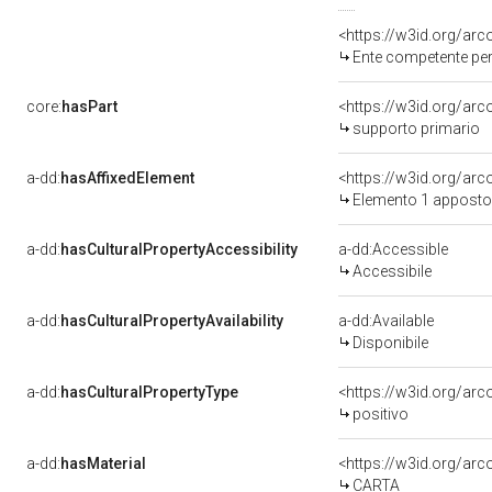
<https://w3id.org/ar
Ente competente per tutela del be
core:
hasPart
<https://w3id.org/ar
supporto primario
a-dd:
hasAffixedElement
<https://w3id.org/arc
Elemento 1 apposto 
a-dd:
hasCulturalPropertyAccessibility
a-dd:Accessible
Accessibile
a-dd:
hasCulturalPropertyAvailability
a-dd:Available
Disponibile
a-dd:
hasCulturalPropertyType
<https://w3id.org/a
positivo
a-dd:
hasMaterial
<https://w3id.org/arc
CARTA