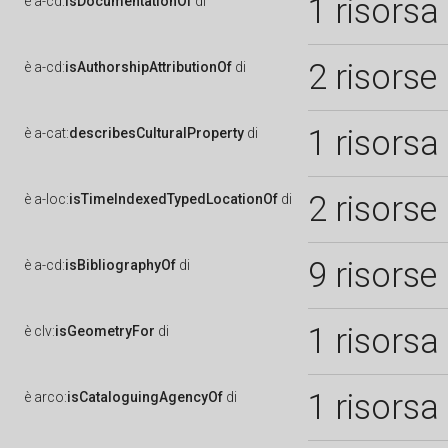
1 risorsa
è
a-cd:
isDocumentationOf
di
2 risorse
è
a-cd:
isAuthorshipAttributionOf
di
1 risorsa
è
a-cat:
describesCulturalProperty
di
2 risorse
è
a-loc:
isTimeIndexedTypedLocationOf
di
9 risorse
è
a-cd:
isBibliographyOf
di
1 risorsa
è
clv:
isGeometryFor
di
1 risorsa
è
arco:
isCataloguingAgencyOf
di