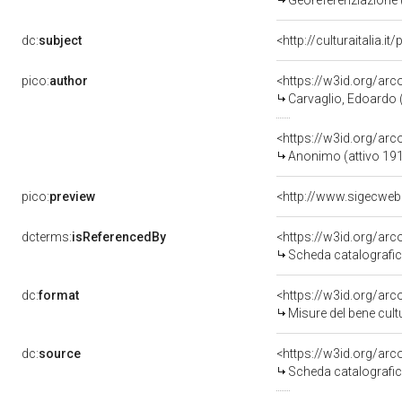
Georeferenziazione 
dc:
subject
<http://culturaitalia.i
pico:
author
<https://w3id.org/a
Carvaglio, Edoardo (
<https://w3id.org/a
Anonimo (attivo 19
pico:
preview
dcterms:
isReferencedBy
<https://w3id.org/a
Scheda catalografi
dc:
format
<https://w3id.org/ar
Misure del bene cul
dc:
source
<https://w3id.org/a
Scheda catalografi