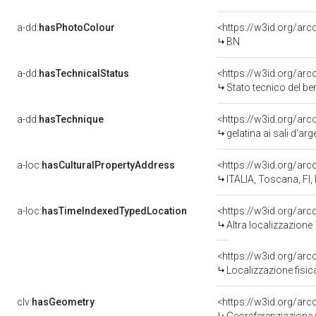
a-dd:
hasPhotoColour
<https://w3id.org/arc
BN
a-dd:
hasTechnicalStatus
<https://w3id.org/ar
Stato tecnico del b
a-dd:
hasTechnique
<https://w3id.org/arc
gelatina ai sali d'ar
a-loc:
hasCulturalPropertyAddress
<https://w3id.org/a
ITALIA, Toscana, FI,
a-loc:
hasTimeIndexedTypedLocation
<https://w3id.org/ar
Altra localizzazion
<https://w3id.org/ar
Localizzazione fisi
clv:
hasGeometry
<https://w3id.org/ar