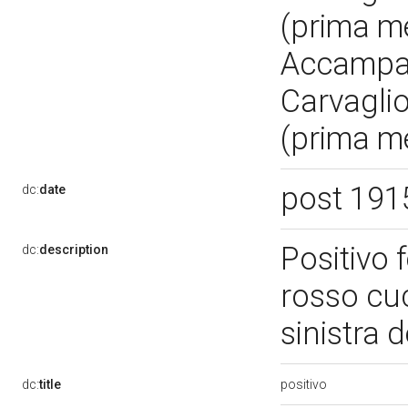
(prima m
Accampame
Carvaglio
(prima m
post 191
dc:
date
Positivo 
dc:
description
rosso cuc
sinistra d
positivo
dc:
title