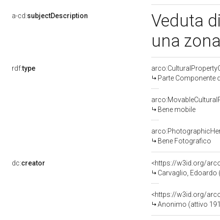
Veduta d
a-cd:
subjectDescription
una zona
rdf:
type
arco:CulturalPropert
Parte Componente di
arco:MovableCultural
Bene mobile
arco:PhotographicHer
Bene Fotografico
dc:
creator
<https://w3id.org/a
Carvaglio, Edoardo (
<https://w3id.org/a
Anonimo (attivo 19