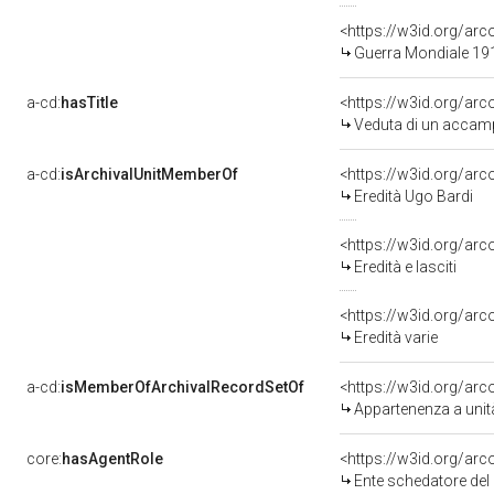
<https://w3id.org/a
Guerra Mondiale 19
a-cd:
hasTitle
Veduta di un accamp
a-cd:
isArchivalUnitMemberOf
<https://w3id.org/arc
Eredità Ugo Bardi
<https://w3id.org/arco
Eredità e lasciti
<https://w3id.org/arc
Eredità varie
a-cd:
isMemberOfArchivalRecordSetOf
<https://w3id.org/a
Appartenenza a unit
core:
hasAgentRole
<https://w3id.org/ar
Ente schedatore del bene 09011435