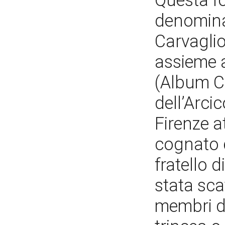
Questa fo
denomina
Carvaglio
assieme 
(Album Ca
dell’Arci
Firenze a
cognato 
fratello d
stata sca
membri de