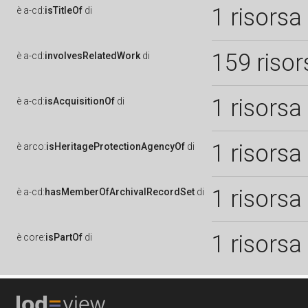
1 risorsa
è
a-cd:
isTitleOf
di
159 risor
è
a-cd:
involvesRelatedWork
di
1 risorsa
è
a-cd:
isAcquisitionOf
di
1 risorsa
è
arco:
isHeritageProtectionAgencyOf
di
1 risorsa
è
a-cd:
hasMemberOfArchivalRecordSet
di
1 risorsa
è
core:
isPartOf
di