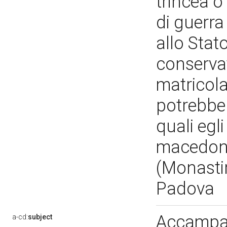
trincea o
di guerra
allo Stato
conservat
matricola
potrebbe 
quali egli
macedone
(Monastir
Padova
Accampam
a-cd:
subject