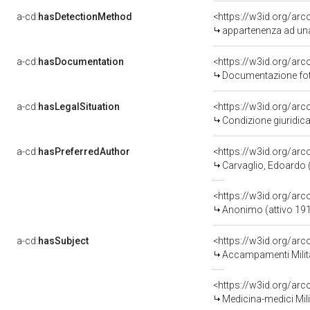
a-cd:
hasDetectionMethod
appartenenza ad una
a-cd:
hasDocumentation
Documentazione foto
a-cd:
hasLegalSituation
Condizione giuridica 
a-cd:
hasPreferredAuthor
<https://w3id.org/a
Carvaglio, Edoardo (
<https://w3id.org/a
Anonimo (attivo 19
a-cd:
hasSubject
<https://w3id.org/a
Accampamenti Milit
<https://w3id.org/a
Medicina-medici Mili