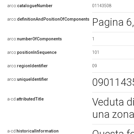
01143508
arco:
catalogueNumber
Pagina 6
arco:
definitionAndPositionOfComponents
1
arco:
numberOfComponents
101
arco:
positionInSequence
09
arco:
regionIdentifier
0901143
arco:
uniqueIdentifier
Veduta d
a-cd:
attributedTitle
una zona
a-cd:
historicalInformation