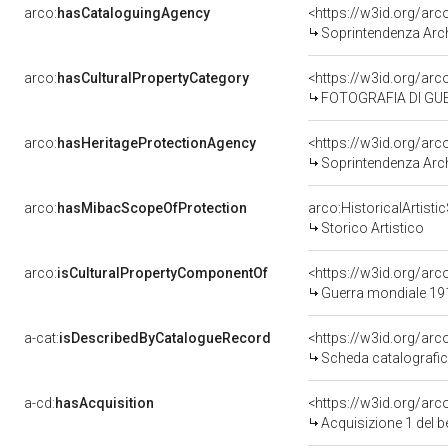
arco:
hasCataloguingAgency
<https://w3id.org/a
Soprintendenza Archeolog
arco:
hasCulturalPropertyCategory
<https://w3id.org/arc
FOTOGRAFIA DI GU
arco:
hasHeritageProtectionAgency
<https://w3id.org/a
Soprintendenza Archeol
arco:
hasMibacScopeOfProtection
arco:HistoricalArtist
Storico Artistico
arco:
isCulturalPropertyComponentOf
<https://w3id.org/ar
Guerra mondiale 1914-18 Grande Guerra 
a-cat:
isDescribedByCatalogueRecord
<https://w3id.org/a
Scheda catalografi
a-cd:
hasAcquisition
<https://w3id.org/ar
Acquisizione 1 del 