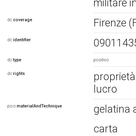
militare 
Firenze (
dc:
coverage
0901143
dc:
identifier
positivo
dc:
type
proprietà
dc:
rights
lucro
gelatina 
pico:
materialAndTechnique
carta