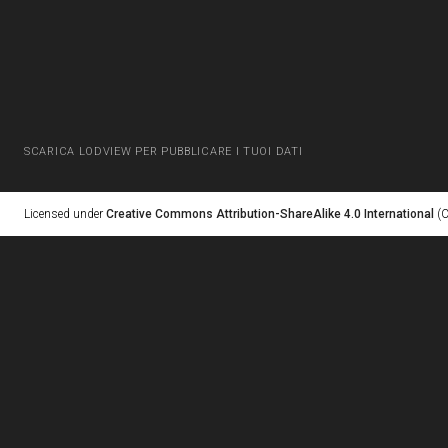
SCARICA LODVIEW PER PUBBLICARE I TUOI DATI
Licensed under
Creative Commons Attribution-ShareAlike 4.0 International
(C