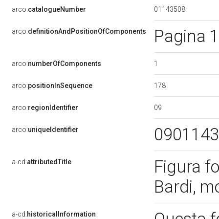
01143508
arco:
catalogueNumber
Pagina 1
arco:
definitionAndPositionOfComponents
1
arco:
numberOfComponents
178
arco:
positionInSequence
09
arco:
regionIdentifier
090114
arco:
uniqueIdentifier
Figura fo
a-cd:
attributedTitle
Bardi, m
a-cd:
historicalInformation