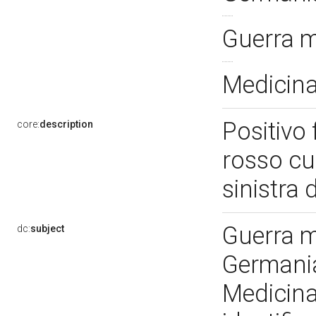
Guerra 
Medicina 
Positivo 
core:
description
rosso cu
sinistra 
Guerra m
dc:
subject
Germania
Medicina 