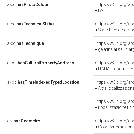
a-dd:
hasPhotoColour
<https://w3id.org/ar
BN
a-dd:
hasTechnicalStatus
<https://w3id.org/a
Stato tecnico del 
a-dd:
hasTechnique
<https://w3id.org/ar
gelatina ai sali d'a
a-loc:
hasCulturalPropertyAddress
<https://w3id.org/
ITALIA, Toscana, FI
a-loc:
hasTimeIndexedTypedLocation
<https://w3id.org/a
Altra localizzazio
<https://w3id.org/a
Localizzazione fis
clv:
hasGeometry
<https://w3id.org/a
Georeferenziazione