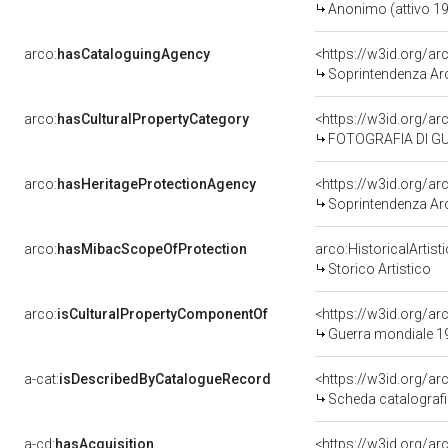
Anonimo (attivo 1
arco:
hasCataloguingAgency
<https://w3id.org/
Soprintendenza Archeolo
arco:
hasCulturalPropertyCategory
<https://w3id.org/ar
FOTOGRAFIA DI G
arco:
hasHeritageProtectionAgency
<https://w3id.org/
Soprintendenza Archeo
arco:
hasMibacScopeOfProtection
arco:HistoricalArtis
Storico Artistico
arco:
isCulturalPropertyComponentOf
<https://w3id.org/a
Guerra mondiale 1914-18 Grande Guerr
a-cat:
isDescribedByCatalogueRecord
<https://w3id.org/
Scheda catalograf
a-cd:
hasAcquisition
<https://w3id.org/a