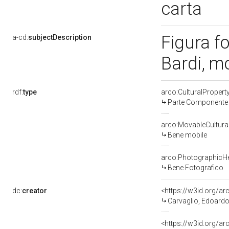
carta
Figura fo
a-cd:
subjectDescription
Bardi, m
rdf:
type
arco:CulturalProper
Parte Componente d
arco:MovableCultura
Bene mobile
arco:PhotographicHe
Bene Fotografico
dc:
creator
<https://w3id.org/
Carvaglio, Edoardo 
<https://w3id.org/