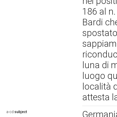
nei posit
186 al n
Bardi ch
spostato
sappiamo
riconduci
luna di m
luogo qui
località 
attesta l
Germania
a-cd:
subject