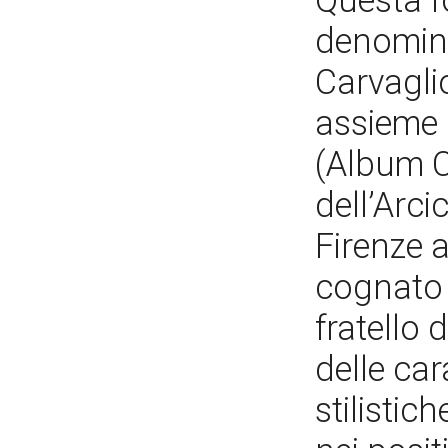
Questa f
denomina
Carvagli
assieme 
(Album Ca
dell’Arci
Firenze a
cognato 
fratello 
delle car
stilisti