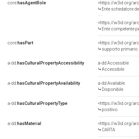
core:
hasAgentRole
<https://w3id.org/a
Ente schedatore del bene 090114
<https://w3id.org/a
Ente competente per tutela del 
core:
hasPart
<https://w3id.org/a
supporto primario
a-dd:
hasCulturalPropertyAccessibility
a-dd:Accessible
Accessibile
a-dd:
hasCulturalPropertyAvailability
a-dd:Available
Disponibile
a-dd:
hasCulturalPropertyType
<https://w3id.org/
positivo
a-dd:
hasMaterial
<https://w3id.org/ar
CARTA