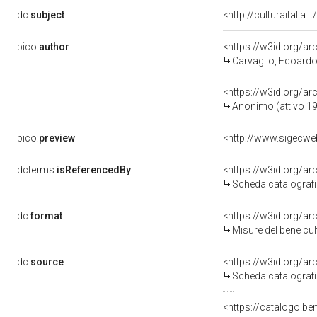
dc:
subject
<http://culturaitalia
pico:
author
<https://w3id.org/
Carvaglio, Edoardo 
<https://w3id.org/
Anonimo (attivo 1
pico:
preview
dcterms:
isReferencedBy
<https://w3id.org/
Scheda catalograf
dc:
format
<https://w3id.org/a
Misure del bene cu
dc:
source
<https://w3id.org/
Scheda catalograf
<https://catalogo.be