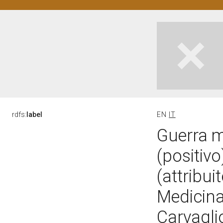
rdfs:
label
EN
IT
Guerra m
(positivo
(attribu
Medicina 
Carvagli