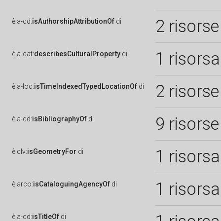
2 risorse
è
a-cd:
isAuthorshipAttributionOf
di
1 risorsa
è
a-cat:
describesCulturalProperty
di
2 risorse
è
a-loc:
isTimeIndexedTypedLocationOf
di
9 risorse
è
a-cd:
isBibliographyOf
di
1 risorsa
è
clv:
isGeometryFor
di
1 risorsa
è
arco:
isCataloguingAgencyOf
di
è
a-cd:
isTitleOf
di