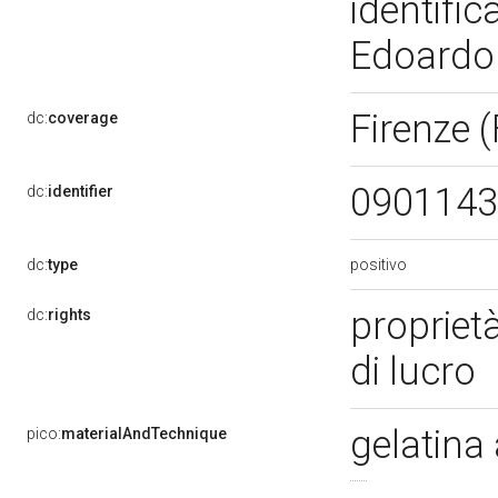
identific
Edoardo
Firenze (
dc:
coverage
0901143
dc:
identifier
positivo
dc:
type
propriet
dc:
rights
di lucro
gelatina 
pico:
materialAndTechnique