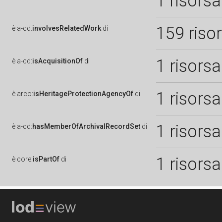
1 risorsa
159 riso
è
a-cd:
involvesRelatedWork
di
1 risorsa
è
a-cd:
isAcquisitionOf
di
1 risorsa
è
arco:
isHeritageProtectionAgencyOf
di
1 risorsa
è
a-cd:
hasMemberOfArchivalRecordSet
di
1 risorsa
è
core:
isPartOf
di