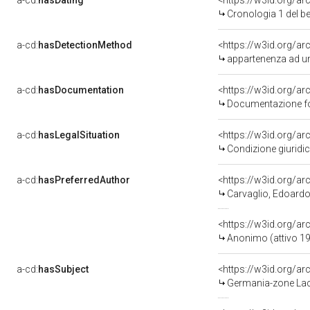
a-cd:
hasDating
<https://w3id.org/a
Cronologia 1 del 
a-cd:
hasDetectionMethod
appartenenza ad un
a-cd:
hasDocumentation
Documentazione fot
a-cd:
hasLegalSituation
Condizione giuridica
a-cd:
hasPreferredAuthor
<https://w3id.org/
Carvaglio, Edoardo 
<https://w3id.org/
Anonimo (attivo 1
a-cd:
hasSubject
<https://w3id.org/
Germania-zone Lac