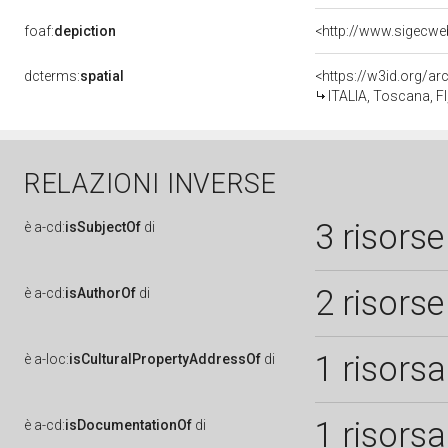
foaf:
depiction
dcterms:
spatial
<https://w3id.org/
ITALIA, Toscana, FI
RELAZIONI INVERSE
3 risorse
è
a-cd:
isSubjectOf
di
2 risorse
è
a-cd:
isAuthorOf
di
1 risorsa
è
a-loc:
isCulturalPropertyAddressOf
di
1 risorsa
è
a-cd:
isDocumentationOf
di