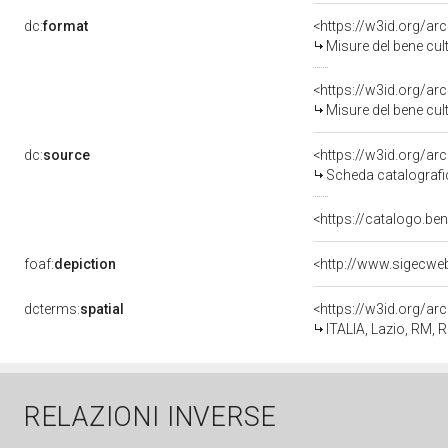
dc:
format
<https://w3id.org/a
Misure del bene cu
<https://w3id.org/a
Misure del bene cu
dc:
source
<https://w3id.org/a
Scheda catalograf
<https://catalogo.be
foaf:
depiction
<http://www.sigecwe
dcterms:
spatial
<https://w3id.org/
ITALIA, Lazio, RM,
RELAZIONI INVERSE