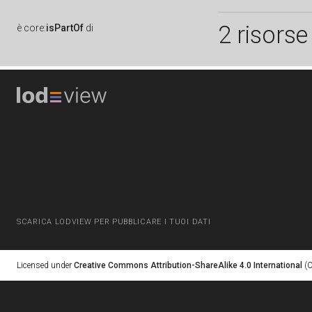
2 risorse
è
core:
isPartOf
di
SCARICA LODVIEW PER PUBBLICARE I TUOI DATI
Licensed under
Creative Commons Attribution-ShareAlike 4.0 International
(C