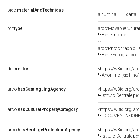
pico:
materialAndTechnique
albumina
carta
rdf:
type
arco:MovableCultural
Bene mobile
arco:PhotographicHe
Bene Fotografico
dc:
creator
<https://w3id.org/
Anonimo (xix Fine/ 
arco:
hasCataloguingAgency
<https://w3id.org/
Istituto Centrale p
arco:
hasCulturalPropertyCategory
DOCUMENTAZIONE 
arco:
hasHeritageProtectionAgency
<https://w3id.org/
Istituto Centrale p