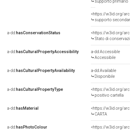
supporto primario
<https://w3id.org/a
supporto secondar
a-dd:
hasConservationStatus
<https://w3id.org/a
Stato di conservaz
a-dd:
hasCulturalPropertyAccessibility
a-dd:Accessible
Accessibile
a-dd:
hasCulturalPropertyAvailability
a-dd:Available
Disponibile
a-dd:
hasCulturalPropertyType
<https://w3id.org/a
positivo cartella
a-dd:
hasMaterial
<https://w3id.org/ar
CARTA
a-dd:
hasPhotoColour
<https://w3id.org/ar