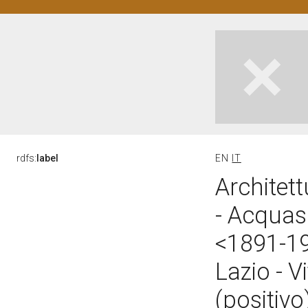
rdfs:
label
EN
IT
Architett
- Acquas
<1891-1
Lazio - V
(positiv