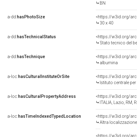
BN
a-dd:
hasPhotoSize
<https://w3id.org/ar
30 x 40
a-dd:
hasTechnicalStatus
<https://w3id.org/ar
Stato tecnico del 
a-dd:
hasTechnique
<https://w3id.org/ar
albumina
a-loc:
hasCulturalInstituteOrSite
<https://w3id.org/a
Istituto centrale pe
a-loc:
hasCulturalPropertyAddress
<https://w3id.org/
ITALIA, Lazio, RM,
a-loc:
hasTimeIndexedTypedLocation
<https://w3id.org/a
Altra localizzazion
<https://w3id.org/a