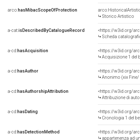
arco:
hasMibacScopeOfProtection
arco:HistoricalArtist
Storico Artistico
a-cat:
isDescribedByCatalogueRecord
<https://w3id.org/a
Scheda catalograf
a-cd:
hasAcquisition
<https://w3id.org/ar
Acquisizione 1 del
a-cd:
hasAuthor
<https://w3id.org/
Anonimo (xix Fine/ 
a-cd:
hasAuthorshipAttribution
<https://w3id.org/ar
Attribuzione di aut
a-cd:
hasDating
<https://w3id.org/a
Cronologia 1 del 
a-cd:
hasDetectionMethod
appartenenza ad un