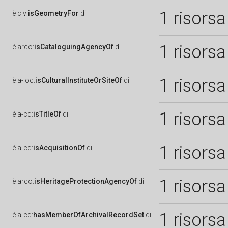
1 risorsa
è
clv:
isGeometryFor
di
1 risorsa
è
arco:
isCataloguingAgencyOf
di
1 risorsa
è
a-loc:
isCulturalInstituteOrSiteOf
di
1 risorsa
è
a-cd:
isTitleOf
di
1 risorsa
è
a-cd:
isAcquisitionOf
di
1 risorsa
è
arco:
isHeritageProtectionAgencyOf
di
1 risorsa
è
a-cd:
hasMemberOfArchivalRecordSet
di