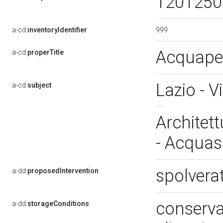
120125
999
a-cd:
inventoryIdentifier
Acquape
a-cd:
properTitle
Lazio - V
a-cd:
subject
Architett
- Acquas
spolvera
a-dd:
proposedIntervention
conservat
a-dd:
storageConditions