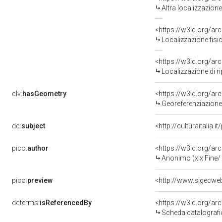
Altra localizzazion
<https://w3id.org/a
Localizzazione fisi
<https://w3id.org/a
Localizzazione di r
clv:
hasGeometry
<https://w3id.org/a
Georeferenziazione
dc:
subject
<http://culturaitalia.
pico:
author
<https://w3id.org/
Anonimo (xix Fine/ 
pico:
preview
<http://www.sigecwe
dcterms:
isReferencedBy
<https://w3id.org/a
Scheda catalograf