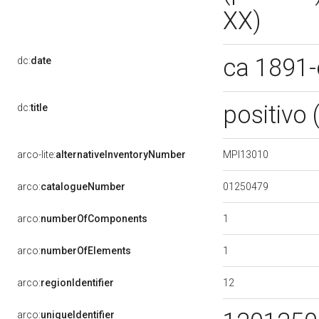
XX)
ca 1891
dc:
date
positivo 
dc:
title
MPI13010
arco-lite:
alternativeInventoryNumber
01250479
arco:
catalogueNumber
1
arco:
numberOfComponents
1
arco:
numberOfElements
12
arco:
regionIdentifier
arco:
uniqueIdentifier