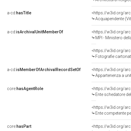
a-cd:
hasTitle
<https://w3id.org/a
Acquapendente (Vi
a-cd:
isArchivalUnitMemberOf
MPI - Ministero della
Fotografie cartona
a-cd:
isMemberOfArchivalRecordSetOf
<https://w3id.org/a
Appartenenza a uni
core:
hasAgentRole
<https://w3id.org/a
Ente schedatore del
<https://w3id.org/a
Ente competente per
core:
hasPart
<https://w3id.org/ar