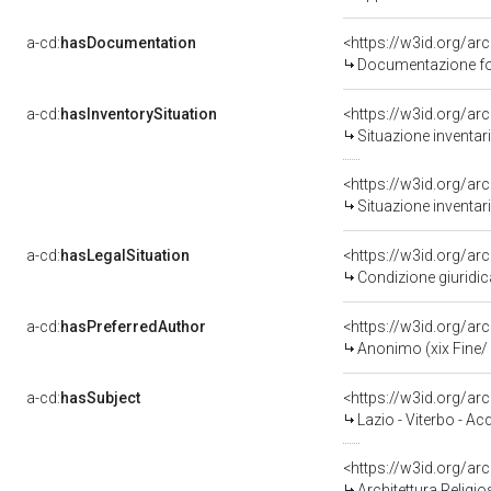
a-cd:
hasDocumentation
Documentazione fot
a-cd:
hasInventorySituation
<https://w3id.org/ar
Situazione inventar
<https://w3id.org/ar
Situazione inventar
a-cd:
hasLegalSituation
<https://w3id.org/ar
Condizione giuridic
a-cd:
hasPreferredAuthor
<https://w3id.org/
Anonimo (xix Fine/ 
a-cd:
hasSubject
<https://w3id.org/a
Lazio - Viterbo - 
<https://w3id.org/
Architettura Religio