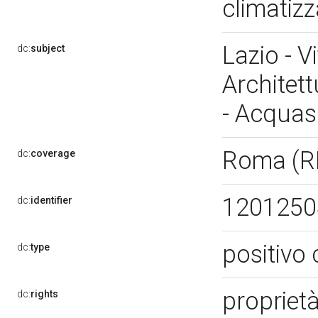
climatiz
Lazio - V
dc:
subject
Architett
- Acquas
Roma (
dc:
coverage
120125
dc:
identifier
positivo 
dc:
type
propriet
dc:
rights