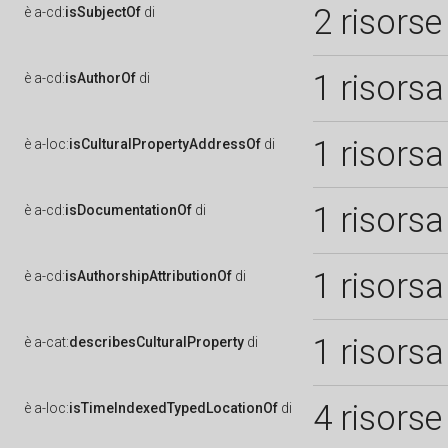
2 risorse
è
a-cd:
isSubjectOf
di
1 risorsa
è
a-cd:
isAuthorOf
di
1 risorsa
è
a-loc:
isCulturalPropertyAddressOf
di
1 risorsa
è
a-cd:
isDocumentationOf
di
1 risorsa
è
a-cd:
isAuthorshipAttributionOf
di
1 risorsa
è
a-cat:
describesCulturalProperty
di
4 risorse
è
a-loc:
isTimeIndexedTypedLocationOf
di