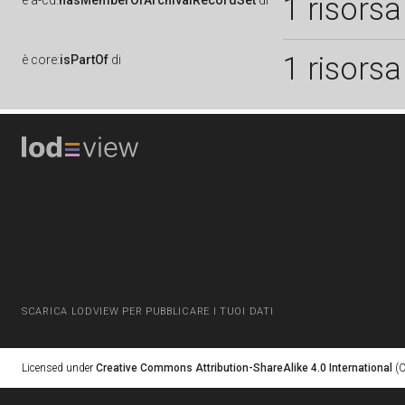
1 risorsa
è
a-cd:
hasMemberOfArchivalRecordSet
di
1 risorsa
è
core:
isPartOf
di
SCARICA LODVIEW PER PUBBLICARE I TUOI DATI
Licensed under
Creative Commons Attribution-ShareAlike 4.0 International
(C