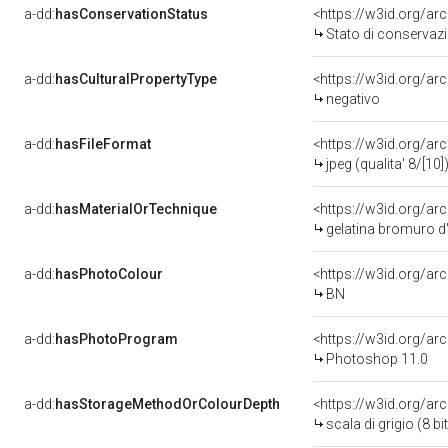
a-dd:
hasConservationStatus
<https://w3id.org/a
Stato di conservaz
a-dd:
hasCulturalPropertyType
<https://w3id.org/a
negativo
a-dd:
hasFileFormat
<https://w3id.org/ar
jpeg (qualita' 8/[10]
a-dd:
hasMaterialOrTechnique
<https://w3id.org/ar
gelatina bromuro d
a-dd:
hasPhotoColour
<https://w3id.org/ar
BN
a-dd:
hasPhotoProgram
<https://w3id.org/a
Photoshop 11.0
a-dd:
hasStorageMethodOrColourDepth
<https://w3id.org/arc
scala di grigio (8 bit