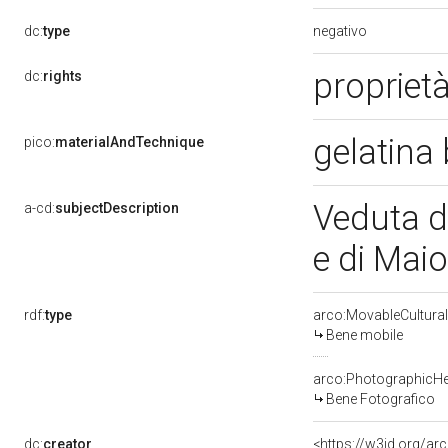
negativo
dc:
type
propriet
dc:
rights
gelatina
pico:
materialAndTechnique
Veduta d
a-cd:
subjectDescription
e di Maior
rdf:
type
arco:MovableCultural
Bene mobile
arco:PhotographicHe
Bene Fotografico
dc:
creator
<https://w3id.org/