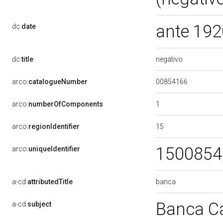
ante 19
dc:
date
negativo
dc:
title
00854166
arco:
catalogueNumber
1
arco:
numberOfComponents
15
arco:
regionIdentifier
150085
arco:
uniqueIdentifier
banca
a-cd:
attributedTitle
Banca Ca
a-cd:
subject