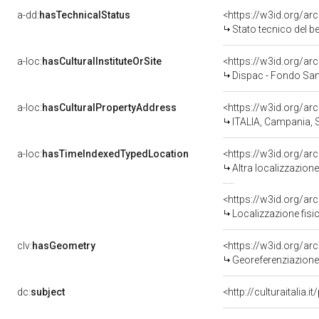
a-dd:
hasTechnicalStatus
<https://w3id.org/ar
Stato tecnico del 
a-loc:
hasCulturalInstituteOrSite
<https://w3id.org/a
Dispac - Fondo Sam
a-loc:
hasCulturalPropertyAddress
<https://w3id.org/
ITALIA, Campania, 
a-loc:
hasTimeIndexedTypedLocation
<https://w3id.org/a
Altra localizzazion
<https://w3id.org/a
Localizzazione fisi
clv:
hasGeometry
<https://w3id.org/a
Georeferenziazione
dc:
subject
<http://culturaitalia.