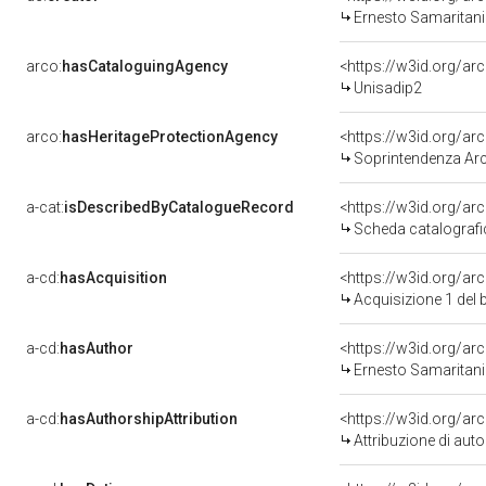
Ernesto Samaritani
arco:
hasCataloguingAgency
<https://w3id.org/
Unisadip2
arco:
hasHeritageProtectionAgency
<https://w3id.org/
Soprintendenza Arch
a-cat:
isDescribedByCatalogueRecord
<https://w3id.org/a
Scheda catalograf
a-cd:
hasAcquisition
<https://w3id.org/ar
Acquisizione 1 del
a-cd:
hasAuthor
<https://w3id.org/
Ernesto Samaritani
a-cd:
hasAuthorshipAttribution
<https://w3id.org/a
Attribuzione di autor