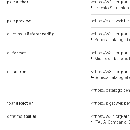
pico:
author
<https://w3id.org/
Ernesto Samaritani
pico:
preview
<https://sigecweb.b
dcterms:
isReferencedBy
<https://w3id.org/a
Scheda catalograf
dc:
format
<https://w3id.org/a
Misure del bene cu
dc:
source
<https://w3id.org/a
Scheda catalograf
<https://catalogo.be
foaf:
depiction
<https://sigecweb.b
dcterms:
spatial
<https://w3id.org/
ITALIA, Campania, 