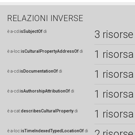
RELAZIONI INVERSE
3 risorse
è
a-cd:
isSubjectOf
di
1 risorsa
è
a-loc:
isCulturalPropertyAddressOf
di
1 risorsa
è
a-cd:
isDocumentationOf
di
1 risorsa
è
a-cd:
isAuthorshipAttributionOf
di
1 risorsa
è
a-cat:
describesCulturalProperty
di
2 risorse
è
a-loc:
isTimeIndexedTypedLocationOf
di