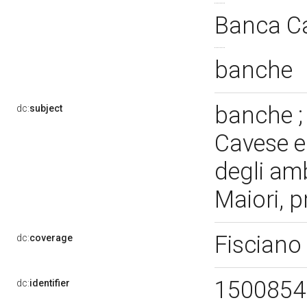
Banca Ca
banche
banche ;
dc:
subject
Cavese e
degli am
Maiori, pr
Fisciano
dc:
coverage
150085
dc:
identifier