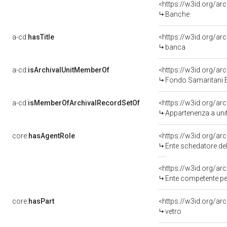
<https://w3id.org/a
Banche
a-cd:
hasTitle
<https://w3id.org/a
banca
a-cd:
isArchivalUnitMemberOf
Fondo Samaritani 
a-cd:
isMemberOfArchivalRecordSetOf
<https://w3id.org/a
Appartenenza a uni
core:
hasAgentRole
<https://w3id.org/a
Ente schedatore del bene 1
<https://w3id.org/a
Ente competente per tutela
core:
hasPart
<https://w3id.org/ar
vetro