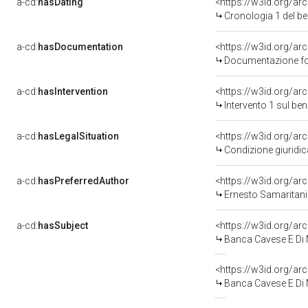
a-cd:
hasDating
<https://w3id.org/a
Cronologia 1 del 
a-cd:
hasDocumentation
Documentazione fot
a-cd:
hasIntervention
<https://w3id.org/ar
Intervento 1 sul be
a-cd:
hasLegalSituation
<https://w3id.org/ar
Condizione giuridic
a-cd:
hasPreferredAuthor
<https://w3id.org/
Ernesto Samaritani
a-cd:
hasSubject
<https://w3id.org/
Banca Cavese E Di 
<https://w3id.org/a
Banca Cavese E Di 