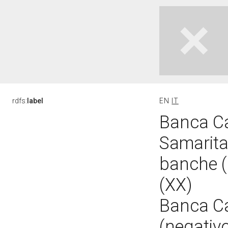
rdfs:
label
EN
IT
Banca Ca
Samarita
banche (
(XX)
Banca Ca
(negativ