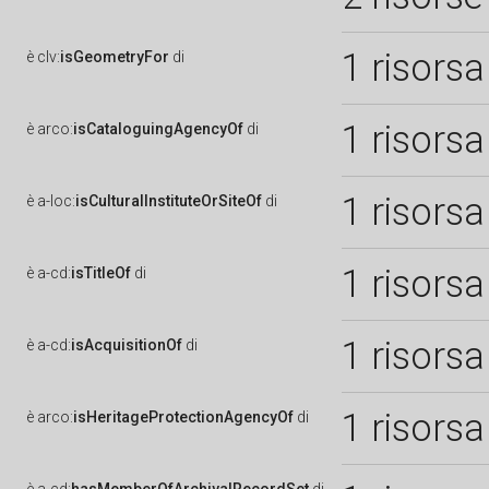
1 risorsa
è
clv:
isGeometryFor
di
1 risorsa
è
arco:
isCataloguingAgencyOf
di
1 risorsa
è
a-loc:
isCulturalInstituteOrSiteOf
di
1 risorsa
è
a-cd:
isTitleOf
di
1 risorsa
è
a-cd:
isAcquisitionOf
di
1 risorsa
è
arco:
isHeritageProtectionAgencyOf
di