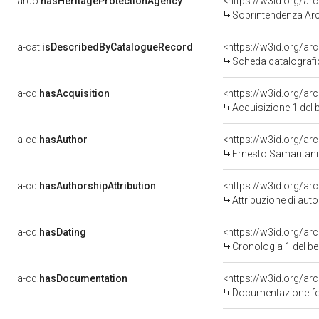
arco:
hasHeritageProtectionAgency
<https://w3id.org/
Soprintendenza Arch
a-cat:
isDescribedByCatalogueRecord
<https://w3id.org/a
Scheda catalograf
a-cd:
hasAcquisition
<https://w3id.org/ar
Acquisizione 1 del
a-cd:
hasAuthor
<https://w3id.org/
Ernesto Samaritani
a-cd:
hasAuthorshipAttribution
<https://w3id.org/a
Attribuzione di autor
a-cd:
hasDating
<https://w3id.org/a
Cronologia 1 del 
a-cd:
hasDocumentation
Documentazione fot