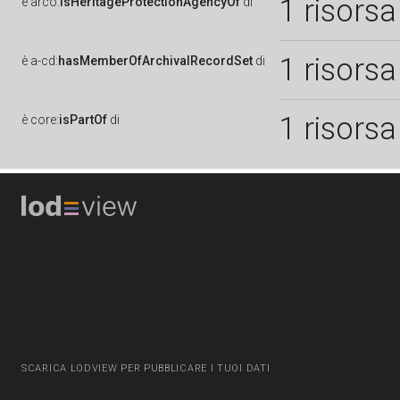
1 risorsa
è
arco:
isHeritageProtectionAgencyOf
di
1 risorsa
è
a-cd:
hasMemberOfArchivalRecordSet
di
1 risorsa
è
core:
isPartOf
di
SCARICA LODVIEW PER PUBBLICARE I TUOI DATI