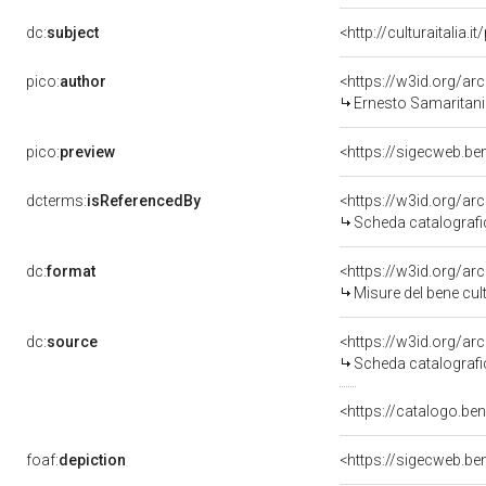
dc:
subject
<http://culturaitalia.
pico:
author
<https://w3id.org/
Ernesto Samaritani
pico:
preview
<https://sigecweb.b
dcterms:
isReferencedBy
<https://w3id.org/a
Scheda catalograf
dc:
format
<https://w3id.org/a
Misure del bene cu
dc:
source
<https://w3id.org/a
Scheda catalograf
<https://catalogo.be
foaf:
depiction
<https://sigecweb.b