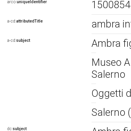
150085
arco:
uniqueIdentifier
ambra in
a-cd:
attributedTitle
Ambra fi
a-cd:
subject
Museo Ar
Salerno
Oggetti 
Salerno 
dc:
subject