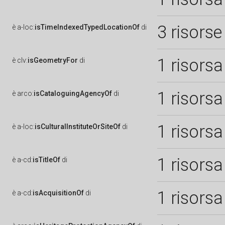
3 risorse
è
a-loc:
isTimeIndexedTypedLocationOf
di
1 risorsa
è
clv:
isGeometryFor
di
1 risorsa
è
arco:
isCataloguingAgencyOf
di
1 risorsa
è
a-loc:
isCulturalInstituteOrSiteOf
di
1 risorsa
è
a-cd:
isTitleOf
di
1 risorsa
è
a-cd:
isAcquisitionOf
di