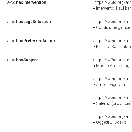
a-cd:
hasIntervention
<https://w3id.org/ar
Intervento 1 sul be
a-cd:
hasLegalSituation
<https://w3id.org/ar
Condizione giuridic
a-cd:
hasPreferredAuthor
<https://w3id.org/
Ernesto Samaritani
a-cd:
hasSubject
<https://w3id.org/
Museo Archeologico
<https://w3id.org/a
Ambra Figurata
<https://w3id.org/
Salerno (provincia)
<https://w3id.org/
Oggetti Di Scavo