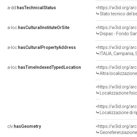
a-dd:
hasTechnicalStatus
<https://w3id.org/ar
Stato tecnico del 
a-loc:
hasCulturalInstituteOrSite
<https://w3id.org/a
Dispac - Fondo Sam
a-loc:
hasCulturalPropertyAddress
<https://w3id.org/
ITALIA, Campania, 
a-loc:
hasTimeIndexedTypedLocation
<https://w3id.org/a
Altra localizzazion
<https://w3id.org/a
Localizzazione fisi
<https://w3id.org/a
Localizzazione di r
clv:
hasGeometry
<https://w3id.org/a
Georeferenziazione