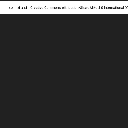
Licensed under
Creative Commons Attribution-ShareAlike 4.0 International
(C