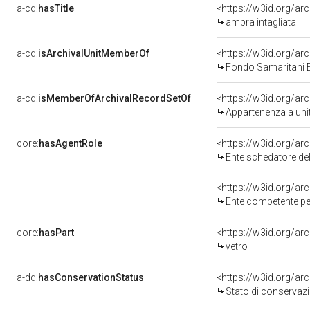
a-cd:
hasTitle
<https://w3id.org/ar
ambra intagliata
a-cd:
isArchivalUnitMemberOf
Fondo Samaritani 
a-cd:
isMemberOfArchivalRecordSetOf
<https://w3id.org/a
Appartenenza a uni
core:
hasAgentRole
<https://w3id.org/a
Ente schedatore del bene 1
<https://w3id.org/a
Ente competente per tutela
core:
hasPart
<https://w3id.org/ar
vetro
a-dd:
hasConservationStatus
<https://w3id.org/a
Stato di conservaz