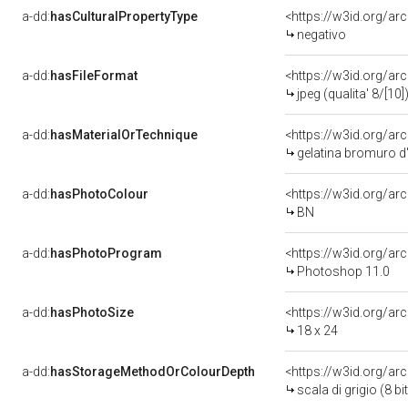
a-dd:
hasCulturalPropertyType
<https://w3id.org/a
negativo
a-dd:
hasFileFormat
<https://w3id.org/ar
jpeg (qualita' 8/[10]
a-dd:
hasMaterialOrTechnique
<https://w3id.org/ar
gelatina bromuro d
a-dd:
hasPhotoColour
<https://w3id.org/ar
BN
a-dd:
hasPhotoProgram
<https://w3id.org/a
Photoshop 11.0
a-dd:
hasPhotoSize
<https://w3id.org/ar
18 x 24
a-dd:
hasStorageMethodOrColourDepth
<https://w3id.org/arc
scala di grigio (8 bit