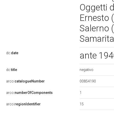
Oggetti d
Ernesto 
Salerno (
Samarita
ante 19
dc:
date
negativo
dc:
title
00854190
arco:
catalogueNumber
1
arco:
numberOfComponents
15
arco:
regionIdentifier