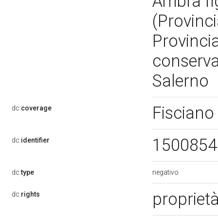
Ambra fig
(Provinc
Provincia
conserva
Salerno
Fisciano
dc:
coverage
150085
dc:
identifier
negativo
dc:
type
propriet
dc:
rights