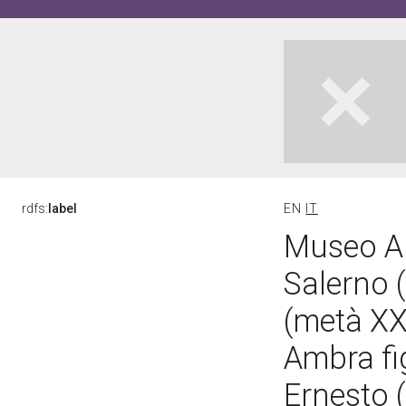
rdfs:
label
EN
IT
Museo Ar
Salerno 
(metà X
Ambra fi
Ernesto 