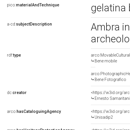
gelatina
pico:
materialAndTechnique
Ambra in
a-cd:
subjectDescription
archeolo
rdf:
type
arco:MovableCultural
Bene mobile
arco:PhotographicHe
Bene Fotografico
dc:
creator
<https://w3id.org/
Ernesto Samaritani
arco:
hasCataloguingAgency
<https://w3id.org/
Unisadip2