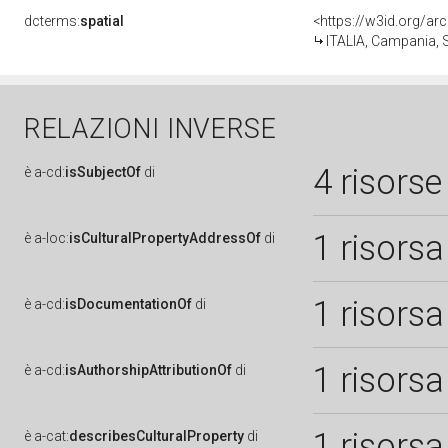
dcterms:
spatial
<https://w3id.org/
ITALIA, Campania, 
RELAZIONI INVERSE
4 risorse
è
a-cd:
isSubjectOf
di
1 risorsa
è
a-loc:
isCulturalPropertyAddressOf
di
1 risorsa
è
a-cd:
isDocumentationOf
di
1 risorsa
è
a-cd:
isAuthorshipAttributionOf
di
1 risorsa
è
a-cat:
describesCulturalProperty
di