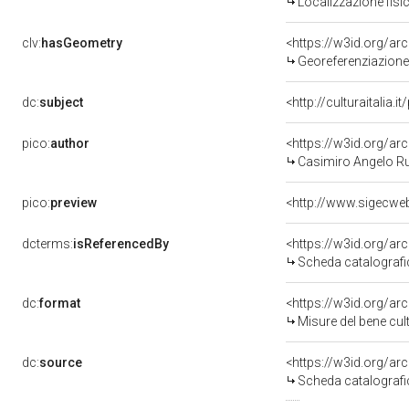
Localizzazione fisi
clv:
hasGeometry
<https://w3id.org/a
Georeferenziazione
dc:
subject
<http://culturaitalia.
pico:
author
<https://w3id.org/
Casimiro Angelo R
pico:
preview
<http://www.sigecwe
dcterms:
isReferencedBy
<https://w3id.org/a
Scheda catalograf
dc:
format
<https://w3id.org/a
Misure del bene cu
dc:
source
<https://w3id.org/a
Scheda catalograf