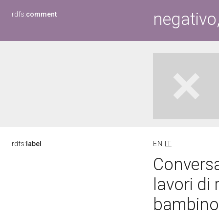
negativo
rdfs:
comment
rdfs:
label
EN
IT
Conversa
lavori di
bambino 