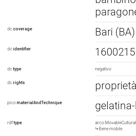
paragon
Bari (BA
dc:
coverage
160021
dc:
identifier
negativo
dc:
type
propriet
dc:
rights
gelatina
pico:
materialAndTechnique
rdf:
type
arco:MovableCultural
Bene mobile