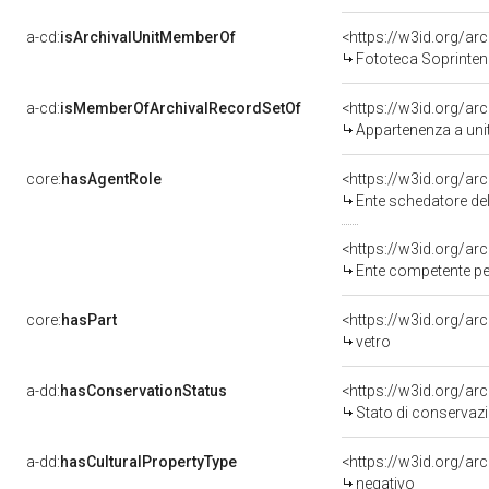
a-cd:
isArchivalUnitMemberOf
Fototeca Soprintende
a-cd:
isMemberOfArchivalRecordSetOf
<https://w3id.org/a
Appartenenza a uni
core:
hasAgentRole
<https://w3id.org/a
Ente schedatore del be
<https://w3id.org/a
Ente competente per tute
core:
hasPart
<https://w3id.org/ar
vetro
a-dd:
hasConservationStatus
<https://w3id.org/a
Stato di conservaz
a-dd:
hasCulturalPropertyType
<https://w3id.org/a
negativo