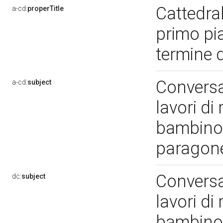
Cattedral
a-cd:
properTitle
primo pi
termine 
Conversa
a-cd:
subject
lavori di
bambino 
paragon
Conversa
dc:
subject
lavori di
bambino 