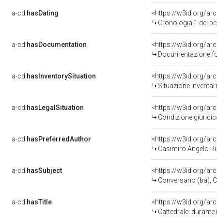
a-cd:
hasDating
<https://w3id.org/a
Cronologia 1 del 
a-cd:
hasDocumentation
Documentazione fot
a-cd:
hasInventorySituation
<https://w3id.org/ar
Situazione inventar
a-cd:
hasLegalSituation
<https://w3id.org/ar
Condizione giuridic
a-cd:
hasPreferredAuthor
<https://w3id.org/
Casimiro Angelo R
a-cd:
hasSubject
<https://w3id.org/a
Conversano (ba), Catted
a-cd:
hasTitle
Cattedrale: durante 