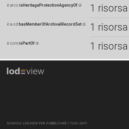
1 risorsa
è
arco:
isHeritageProtectionAgencyOf
di
1 risorsa
è
a-cd:
hasMemberOfArchivalRecordSet
di
1 risorsa
è
core:
isPartOf
di
SCARICA LODVIEW PER PUBBLICARE I TUOI DATI