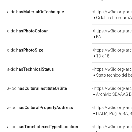
a-dd:
hasMaterialOrTechnique
<https://w3id.org/ar
Gelatina-bromuro/
a-dd:
hasPhotoColour
<https://w3id.org/ar
BN
a-dd:
hasPhotoSize
<https://w3id.org/ar
13 x 18
a-dd:
hasTechnicalStatus
<https://w3id.org/ar
Stato tecnico del 
a-loc:
hasCulturalInstituteOrSite
<https://w3id.org/ar
Archivio SBAAAS 
a-loc:
hasCulturalPropertyAddress
<https://w3id.org/
ITALIA, Puglia, BA, B
a-loc:
hasTimeIndexedTypedLocation
<https://w3id.org/a