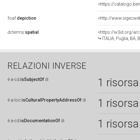
<https://catalogo.be
foaf:
depiction
<http://www.sigecwe
dcterms:
spatial
<https://w3id.org/
ITALIA, Puglia, BA, B
RELAZIONI INVERSE
1 risorsa
è
a-cd:
isSubjectOf
di
1 risorsa
è
a-loc:
isCulturalPropertyAddressOf
di
1 risorsa
è
a-cd:
isDocumentationOf
di