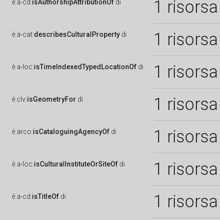
1 risorsa
è
a-cd:
isAuthorshipAttributionOf
di
1 risorsa
è
a-cat:
describesCulturalProperty
di
1 risorsa
è
a-loc:
isTimeIndexedTypedLocationOf
di
1 risorsa
è
clv:
isGeometryFor
di
1 risorsa
è
arco:
isCataloguingAgencyOf
di
1 risorsa
è
a-loc:
isCulturalInstituteOrSiteOf
di
1 risorsa
è
a-cd:
isTitleOf
di