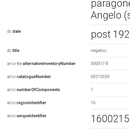
paragone
Angelo (
post 19
dc:
date
negativo
dc:
title
000017 B
arco-lite:
alternativeInventoryNumber
00215039
arco:
catalogueNumber
1
arco:
numberOfComponents
16
arco:
regionIdentifier
160021
arco:
uniqueIdentifier