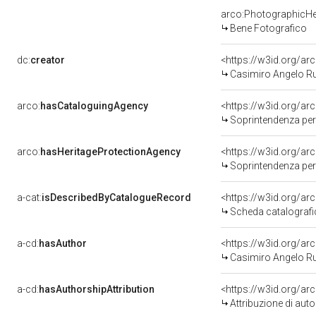
arco:PhotographicHe
Bene Fotografico
dc:
creator
<https://w3id.org/
Casimiro Angelo R
arco:
hasCataloguingAgency
<https://w3id.org/
Soprintendenza per i
arco:
hasHeritageProtectionAgency
<https://w3id.org/
Soprintendenza per i
a-cat:
isDescribedByCatalogueRecord
<https://w3id.org/a
Scheda catalograf
a-cd:
hasAuthor
<https://w3id.org/
Casimiro Angelo R
a-cd:
hasAuthorshipAttribution
<https://w3id.org/a
Attribuzione di autor