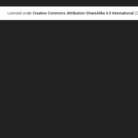
Licensed under
Creative Commons Attribution-ShareAlike 4.0 International
(C