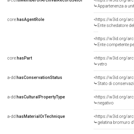
a-cd:
isMemberOfArchivalRecordSetOf
<https://w3id.org/a
Appartenenza a uni
core:
hasAgentRole
<https://w3id.org/a
Ente schedatore del bene 20002361
<https://w3id.org/a
Ente competente per tutela del bene
core:
hasPart
<https://w3id.org/ar
vetro
a-dd:
hasConservationStatus
<https://w3id.org/a
Stato di conservaz
a-dd:
hasCulturalPropertyType
<https://w3id.org/a
negativo
a-dd:
hasMaterialOrTechnique
<https://w3id.org/ar
gelatina bromuro d