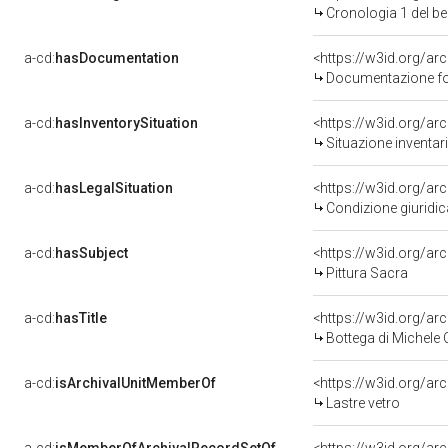
Cronologia 1 del 
a-cd:
hasDocumentation
Documentazione fot
a-cd:
hasInventorySituation
<https://w3id.org/ar
Situazione inventar
a-cd:
hasLegalSituation
<https://w3id.org/ar
Condizione giuridic
a-cd:
hasSubject
<https://w3id.org/
Pittura Sacra
a-cd:
hasTitle
Bottega di Michele 
a-cd:
isArchivalUnitMemberOf
<https://w3id.org/arc
Lastre vetro