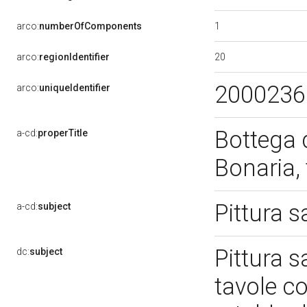
1
arco:
numberOfComponents
20
arco:
regionIdentifier
200023
arco:
uniqueIdentifier
Bottega 
a-cd:
properTitle
Bonaria,
Pittura 
a-cd:
subject
Pittura s
dc:
subject
tavole co