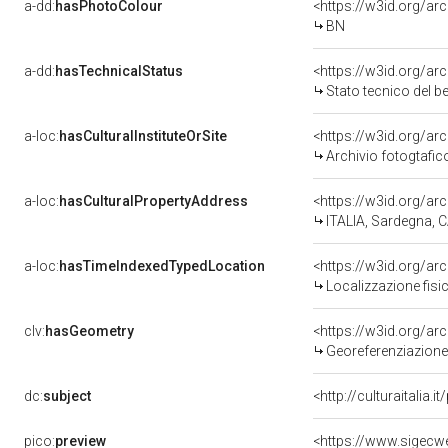
a-dd:
hasPhotoColour
<https://w3id.org/ar
BN
a-dd:
hasTechnicalStatus
<https://w3id.org/ar
Stato tecnico del 
a-loc:
hasCulturalInstituteOrSite
<https://w3id.org/a
Archivio fotogtafic
a-loc:
hasCulturalPropertyAddress
<https://w3id.org/
ITALIA, Sardegna, CA
a-loc:
hasTimeIndexedTypedLocation
<https://w3id.org/a
Localizzazione fisi
clv:
hasGeometry
<https://w3id.org/a
Georeferenziazione
dc:
subject
<http://culturaitalia.
pico:
preview