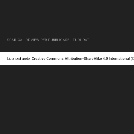
SCARICA LODVIEW PER PUBBLICARE I TUOI DATI
Licensed under
Creative Commons Attribution-ShareAlike 4.0 International
(C