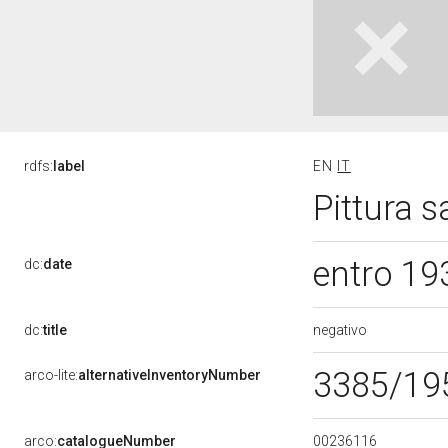
rdfs:
label
EN
IT
Pittura 
entro 19
dc:
date
negativo
dc:
title
3385/1
arco-lite:
alternativeInventoryNumber
00236116
arco:
catalogueNumber