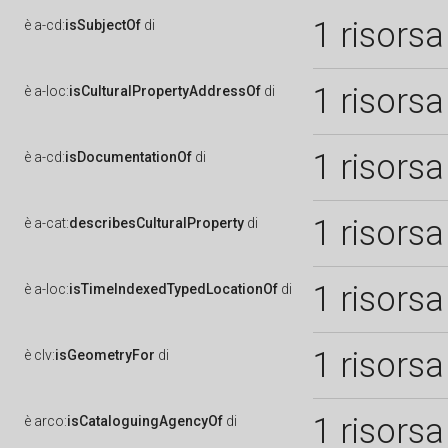
1 risorsa
è
a-cd:
isSubjectOf
di
1 risorsa
è
a-loc:
isCulturalPropertyAddressOf
di
1 risorsa
è
a-cd:
isDocumentationOf
di
1 risorsa
è
a-cat:
describesCulturalProperty
di
1 risorsa
è
a-loc:
isTimeIndexedTypedLocationOf
di
1 risorsa
è
clv:
isGeometryFor
di
1 risorsa
è
arco:
isCataloguingAgencyOf
di