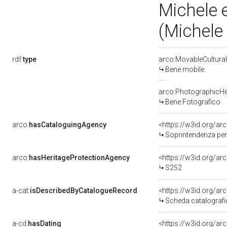
Michele 
(Michele
rdf:
type
arco:MovableCultural
Bene mobile
arco:PhotographicHe
Bene Fotografico
arco:
hasCataloguingAgency
<https://w3id.org/
Soprintendenza per i Beni 
arco:
hasHeritageProtectionAgency
<https://w3id.org/
S252
a-cat:
isDescribedByCatalogueRecord
<https://w3id.org/a
Scheda catalograf
a-cd:
hasDating
<https://w3id.org/a