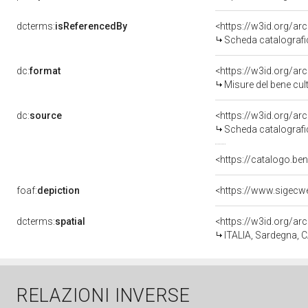
dcterms:
isReferencedBy
<https://w3id.org/a
Scheda catalograf
dc:
format
<https://w3id.org/a
Misure del bene cu
dc:
source
<https://w3id.org/a
Scheda catalograf
<https://catalogo.be
foaf:
depiction
dcterms:
spatial
<https://w3id.org/
ITALIA, Sardegna, CA
RELAZIONI INVERSE