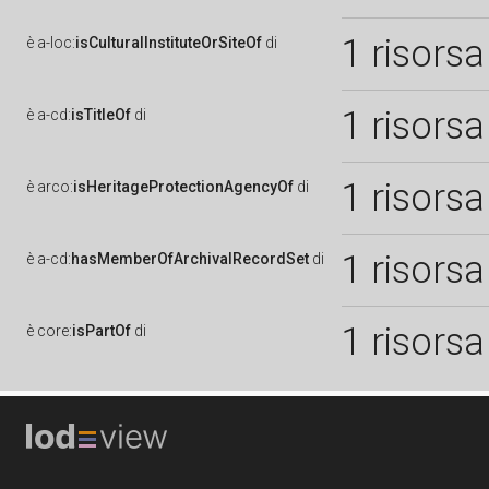
1 risorsa
è
a-loc:
isCulturalInstituteOrSiteOf
di
1 risorsa
è
a-cd:
isTitleOf
di
1 risorsa
è
arco:
isHeritageProtectionAgencyOf
di
1 risorsa
è
a-cd:
hasMemberOfArchivalRecordSet
di
1 risorsa
è
core:
isPartOf
di