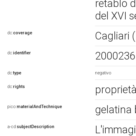
retablo 
del XVI 
Cagliari
dc:
coverage
200023
dc:
identifier
negativo
dc:
type
propriet
dc:
rights
gelatina
pico:
materialAndTechnique
L'immagin
a-cd:
subjectDescription