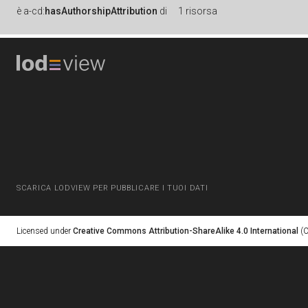
è
a-cd:
hasAuthorshipAttribution
di
1 risorsa
SCARICA LODVIEW PER PUBBLICARE I TUOI DATI
Licensed under
Creative Commons Attribution-ShareAlike 4.0 International
(C