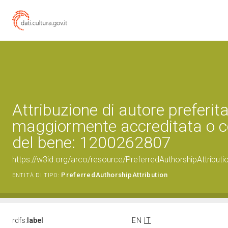
Attribuzione di autore preferita
maggiormente accreditata o c
del bene: 1200262807
https://w3id.org/arco/resource/PreferredAuthorshipAttribu
PreferredAuthorshipAttribution
ENTITÀ DI TIPO:
rdfs:
label
EN
IT