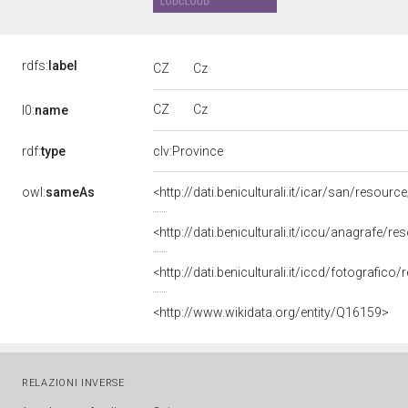
rdfs:
label
CZ
Cz
CZ
Cz
l0:
name
rdf:
type
clv:Province
owl:
sameAs
<http://dati.beniculturali.it/icar/san/resou
<http://dati.beniculturali.it/iccu/anagrafe/
<http://dati.beniculturali.it/iccd/fotografic
<http://www.wikidata.org/entity/Q16159>
RELAZIONI INVERSE