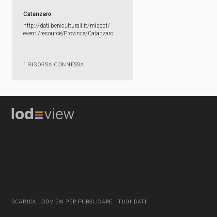
Catanzaro
http:​/​/​dati.​beniculturali.​it/​mibact/​
eventi/​resource/​Province/​Catanzaro
1 RISORSA CONNESSA
SCARICA LODVIEW PER PUBBLICARE I TUOI DATI