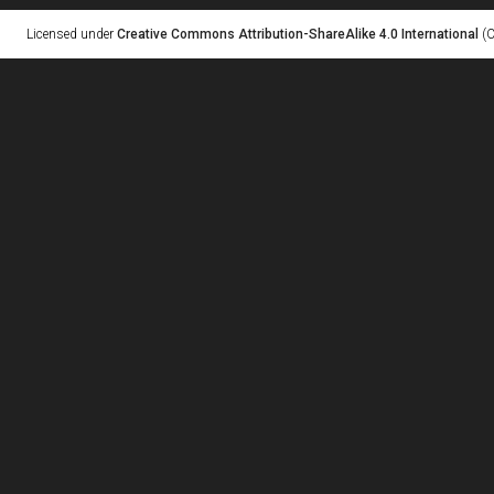
Licensed under
Creative Commons Attribution-ShareAlike 4.0 International
(C