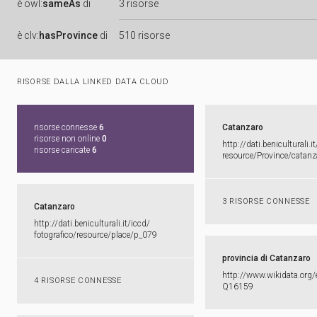
è
owl:
sameAs
di
3 risorse
è
clv:
hasProvince
di
510 risorse
RISORSE DALLA LINKED DATA CLOUD
risorse connesse
6
Catanzaro
risorse non online
0
http:​/​/​dati.​beniculturali.​it
risorse caricate
6
resource/​Province/​catanz
3 RISORSE CONNESSE
Catanzaro
http:​/​/​dati.​beniculturali.​it/​iccd/​
fotografico/​resource/​place/​p_​079
provincia di Catanzaro
http:​/​/​www.​wikidata.​org/​
4 RISORSE CONNESSE
Q16159