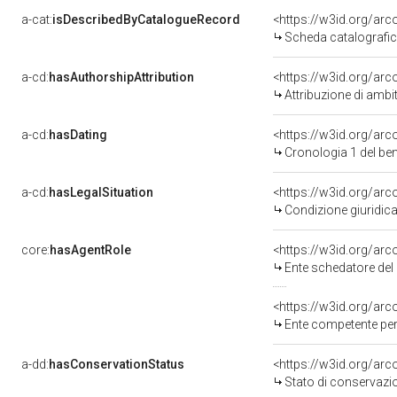
a-cat:
isDescribedByCatalogueRecord
<https://w3id.org/
Scheda catalografi
a-cd:
hasAuthorshipAttribution
Attribuzione di ambi
a-cd:
hasDating
<https://w3id.org/a
Cronologia 1 del b
a-cd:
hasLegalSituation
Condizione giuridica
core:
hasAgentRole
<https://w3id.org/a
Ente schedatore de
<https://w3id.org/ar
Ente competente per
a-dd:
hasConservationStatus
Stato di conservazi