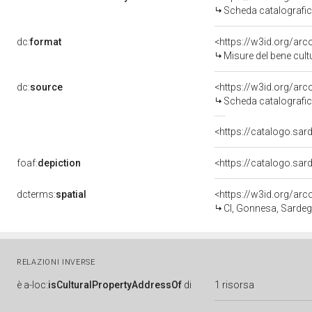
Scheda catalografi
dc:
format
<https://w3id.org/a
Misure del bene cul
dc:
source
<https://w3id.org/
Scheda catalografi
<https://catalogo.sar
foaf:
depiction
dcterms:
spatial
<https://w3id.org/
CI, Gonnesa, Sarde
RELAZIONI INVERSE
è
a-loc:
isCulturalPropertyAddressOf
di
1 risorsa