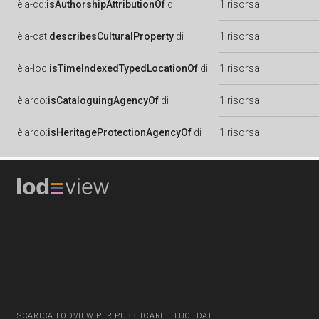
è
a-cd:
isAuthorshipAttributionOf
di
1 risorsa
è
a-cat:
describesCulturalProperty
di
1 risorsa
è
a-loc:
isTimeIndexedTypedLocationOf
di
1 risorsa
è
arco:
isCataloguingAgencyOf
di
1 risorsa
è
arco:
isHeritageProtectionAgencyOf
di
1 risorsa
SCARICA LODVIEW PER PUBBLICARE I TUOI DATI