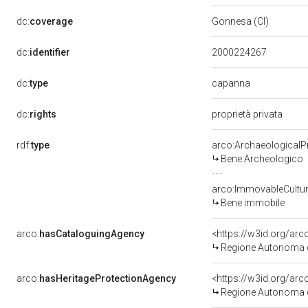
dc:
coverage
Gonnesa (CI)
dc:
identifier
2000224267
capanna
dc:
type
dc:
rights
proprietà privata
rdf:
type
arco:ArchaeologicalP
Bene Archeologico
arco:ImmovableCultur
Bene immobile
arco:
hasCataloguingAgency
<https://w3id.org/a
Regione Autonoma d
arco:
hasHeritageProtectionAgency
<https://w3id.org/a
Regione Autonoma d