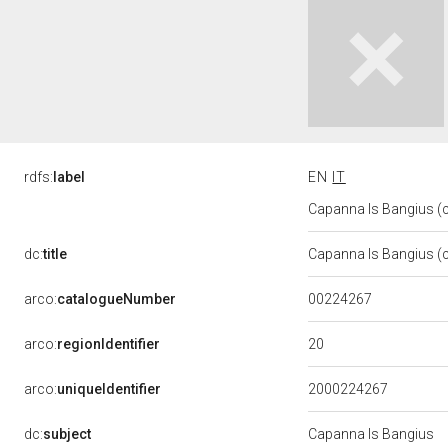
rdfs:
label
EN
IT
Capanna Is Bangius (ca
dc:
title
Capanna Is Bangius 
00224267
arco:
catalogueNumber
20
arco:
regionIdentifier
arco:
uniqueIdentifier
2000224267
dc:
subject
Capanna Is Bangius