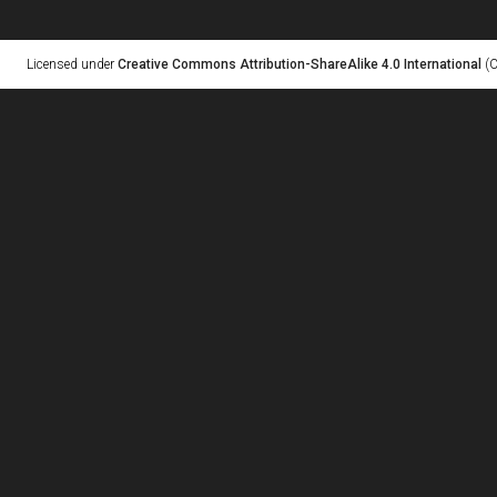
Licensed under
Creative Commons Attribution-ShareAlike 4.0 International
(C