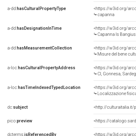
a-dd:
hasCulturalPropertyType
capanna
a-dd:
hasDesignationInTime
<https://w3id.org/a
Capanna Is Bangius
a-dd:
hasMeasurementCollection
<https://w3id.org/a
Misure del bene cul
a-loc:
hasCulturalPropertyAddress
<https://w3id.org/
CI, Gonnesa, Sarde
a-loc:
hasTimeIndexedTypedLocation
<https://w3id.org/a
Localizzazione fisic
dc:
subject
<http://culturaitalia
pico:
preview
dcterms:
isReferencedBy
<https://w3id.org/