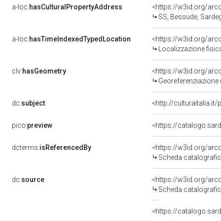
a-loc:
hasCulturalPropertyAddress
<https://w3id.org/a
SS, Bessude, Sarde
a-loc:
hasTimeIndexedTypedLocation
<https://w3id.org/a
Localizzazione fisic
clv:
hasGeometry
<https://w3id.org/a
Georeferenziazione 
dc:
subject
<http://culturaitalia.i
pico:
preview
dcterms:
isReferencedBy
<https://w3id.org/a
Scheda catalografi
dc:
source
<https://w3id.org/a
Scheda catalografi
<https://catalogo.sar