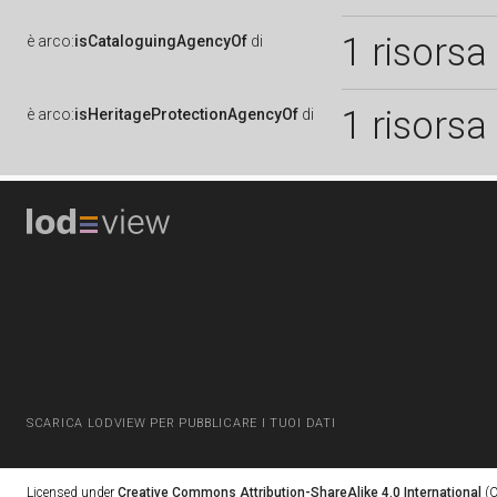
1 risorsa
è
arco:
isCataloguingAgencyOf
di
1 risorsa
è
arco:
isHeritageProtectionAgencyOf
di
SCARICA LODVIEW PER PUBBLICARE I TUOI DATI
Licensed under
Creative Commons Attribution-ShareAlike 4.0 International
(C