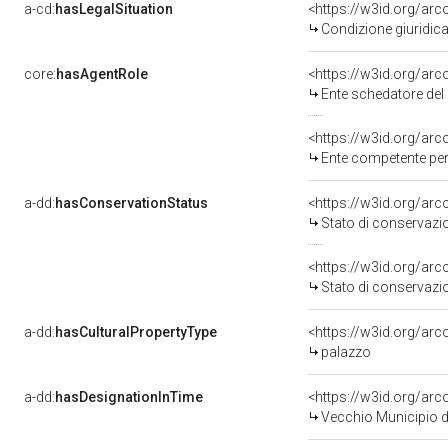
a-cd:
hasLegalSituation
Condizione giuridica
core:
hasAgentRole
<https://w3id.org/a
Ente schedatore de
<https://w3id.org/ar
Ente competente per
a-dd:
hasConservationStatus
Stato di conservazi
Stato di conservazi
a-dd:
hasCulturalPropertyType
palazzo
a-dd:
hasDesignationInTime
Vecchio Municipio 