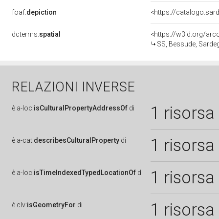
foaf:
depiction
dcterms:
spatial
<https://w3id.org/a
SS, Bessude, Sarde
RELAZIONI INVERSE
1 risorsa
è
a-loc:
isCulturalPropertyAddressOf
di
1 risorsa
è
a-cat:
describesCulturalProperty
di
1 risorsa
è
a-loc:
isTimeIndexedTypedLocationOf
di
1 risorsa
è
clv:
isGeometryFor
di