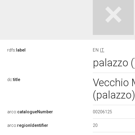
rdfs:
label
EN
IT
palazzo 
Vecchio 
dc:
title
(palazzo)
00206125
arco:
catalogueNumber
20
arco:
regionIdentifier