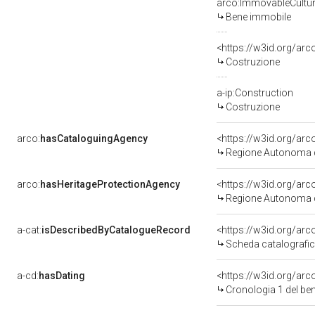
arco:ImmovableCultur
Bene immobile
<https://w3id.org/arc
Costruzione
a-ip:Construction
Costruzione
arco:
hasCataloguingAgency
<https://w3id.org/a
Regione Autonoma d
arco:
hasHeritageProtectionAgency
<https://w3id.org/a
Regione Autonoma d
a-cat:
isDescribedByCatalogueRecord
<https://w3id.org/a
Scheda catalografi
a-cd:
hasDating
<https://w3id.org/a
Cronologia 1 del b