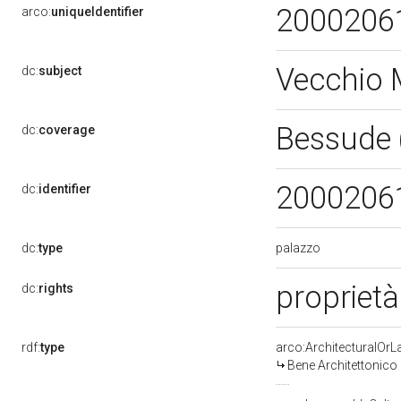
2000206
arco:
uniqueIdentifier
Vecchio 
dc:
subject
Bessude 
dc:
coverage
2000206
dc:
identifier
palazzo
dc:
type
proprietà
dc:
rights
rdf:
type
arco:ArchitecturalOr
Bene Architettonico