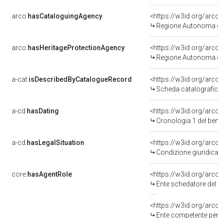
arco:
hasCataloguingAgency
<https://w3id.org/a
Regione Autonoma d
arco:
hasHeritageProtectionAgency
<https://w3id.org/a
Regione Autonoma d
a-cat:
isDescribedByCatalogueRecord
<https://w3id.org/a
Scheda catalografi
a-cd:
hasDating
<https://w3id.org/a
Cronologia 1 del b
a-cd:
hasLegalSituation
Condizione giuridica
core:
hasAgentRole
<https://w3id.org/a
Ente schedatore de
<https://w3id.org/ar
Ente competente per