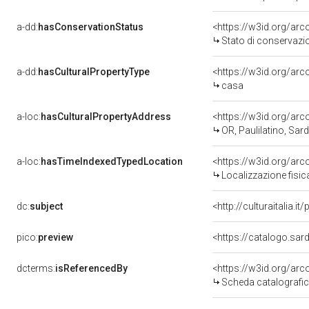
a-dd:
hasConservationStatus
Stato di conservazi
a-dd:
hasCulturalPropertyType
casa
a-loc:
hasCulturalPropertyAddress
<https://w3id.org/a
OR, Paulilatino, Sar
a-loc:
hasTimeIndexedTypedLocation
<https://w3id.org/a
Localizzazione fisic
dc:
subject
<http://culturaitalia.i
pico:
preview
dcterms:
isReferencedBy
<https://w3id.org/a
Scheda catalografi