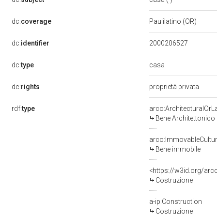
dc:
coverage
Paulilatino (OR)
dc:
identifier
2000206527
casa
dc:
type
dc:
rights
proprietà privata
rdf:
type
arco:ArchitecturalOr
Bene Architettonico
arco:ImmovableCultur
Bene immobile
<https://w3id.org/arc
Costruzione
a-ip:Construction
Costruzione