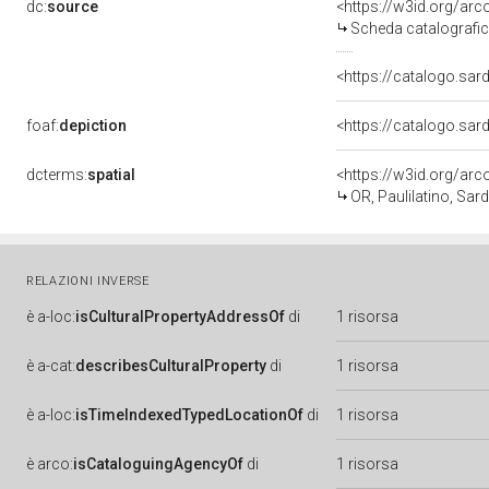
dc:
source
<https://w3id.org/a
Scheda catalografi
<https://catalogo.sar
foaf:
depiction
dcterms:
spatial
<https://w3id.org/a
OR, Paulilatino, Sar
RELAZIONI INVERSE
è
a-loc:
isCulturalPropertyAddressOf
di
1 risorsa
è
a-cat:
describesCulturalProperty
di
1 risorsa
è
a-loc:
isTimeIndexedTypedLocationOf
di
1 risorsa
è
arco:
isCataloguingAgencyOf
di
1 risorsa