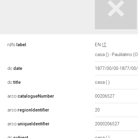
rdfs:
label
EN
IT
casa () - Paulilatino 
dc:
date
1877/00/00-1877/00
casa ( )
dc:
title
00206527
arco:
catalogueNumber
20
arco:
regionIdentifier
arco:
uniqueIdentifier
2000206527
casa ( )
dc:
subject