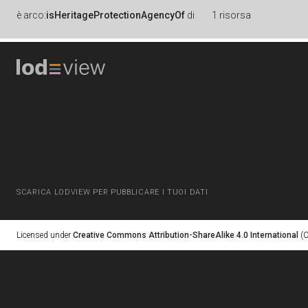
è
arco:
isHeritageProtectionAgencyOf
di
1 risorsa
SCARICA LODVIEW PER PUBBLICARE I TUOI DATI
Licensed under
Creative Commons Attribution-ShareAlike 4.0 International
(C