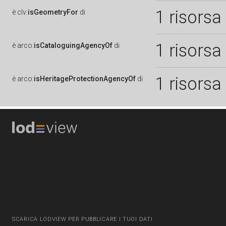
1 risorsa
è
clv:
isGeometryFor
di
1 risorsa
è
arco:
isCataloguingAgencyOf
di
1 risorsa
è
arco:
isHeritageProtectionAgencyOf
di
SCARICA LODVIEW PER PUBBLICARE I TUOI DATI