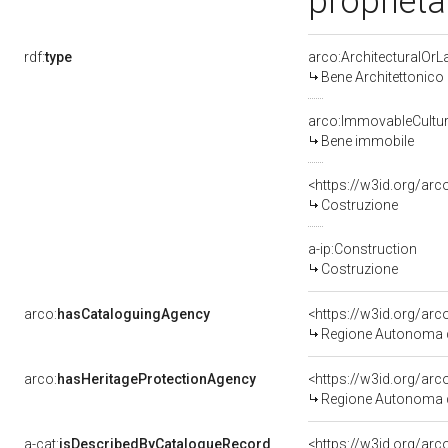
proprietà
rdf:
type
arco:ArchitecturalOr
Bene Architettonico
arco:ImmovableCultur
Bene immobile
<https://w3id.org/arc
Costruzione
a-ip:Construction
Costruzione
arco:
hasCataloguingAgency
<https://w3id.org/a
Regione Autonoma d
arco:
hasHeritageProtectionAgency
<https://w3id.org/a
Regione Autonoma d
a-cat:
isDescribedByCatalogueRecord
<https://w3id.org/a