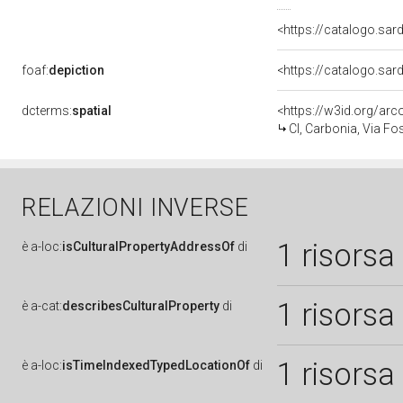
<https://catalogo.sar
foaf:
depiction
dcterms:
spatial
<https://w3id.org/
CI, Carbonia, Via Fo
RELAZIONI INVERSE
1 risorsa
è
a-loc:
isCulturalPropertyAddressOf
di
1 risorsa
è
a-cat:
describesCulturalProperty
di
1 risorsa
è
a-loc:
isTimeIndexedTypedLocationOf
di