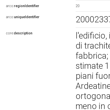
20
arco:
regionIdentifier
2000233
arco:
uniqueIdentifier
l'edifici
core:
description
di trachit
fabbrica;
stimate 1
piani fuo
Ardeatine
ortogonal
meno in c