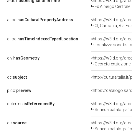
a-dd:
hasDesignationInTime
<https://w3id.org/ar
Ex Albergo Centrale
a-loc:
hasCulturalPropertyAddress
<https://w3id.org/
CI, Carbonia, Via Fo
a-loc:
hasTimeIndexedTypedLocation
<https://w3id.org/a
Localizzazione fisic
clv:
hasGeometry
<https://w3id.org/a
Georeferenziazione 
dc:
subject
<http://culturaitalia.i
pico:
preview
dcterms:
isReferencedBy
<https://w3id.org/a
Scheda catalografi
dc:
source
<https://w3id.org/a
Scheda catalografi