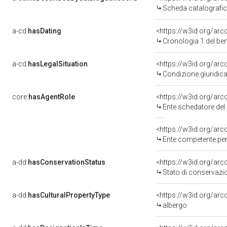
Scheda catalografi
a-cd:
hasDating
<https://w3id.org/a
Cronologia 1 del b
a-cd:
hasLegalSituation
Condizione giuridica
core:
hasAgentRole
<https://w3id.org/a
Ente schedatore de
<https://w3id.org/ar
Ente competente per
a-dd:
hasConservationStatus
Stato di conservazi
a-dd:
hasCulturalPropertyType
albergo