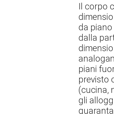
Il corpo 
dimension
da piano 
dalla par
dimension
analogame
piani fuo
previsto 
(cucina, 
gli allogg
quaranta