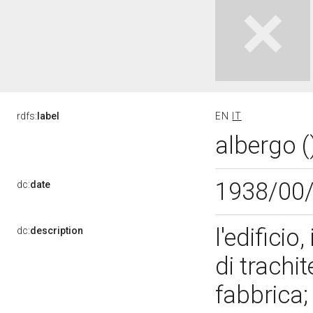
rdfs:
label
EN
IT
albergo (
1938/00
dc:
date
l'edifici
dc:
description
di trachit
fabbrica;