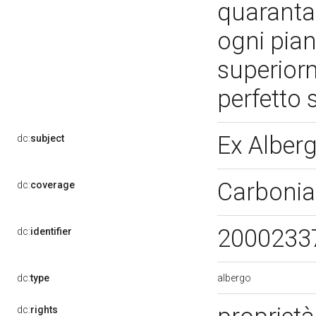
quaranta
ogni pian
superior
perfetto 
Ex Alber
dc:
subject
Carbonia
dc:
coverage
2000233
dc:
identifier
albergo
dc:
type
dc:
rights