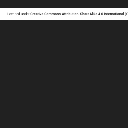
Licensed under
Creative Commons Attribution-ShareAlike 4.0 International
(C