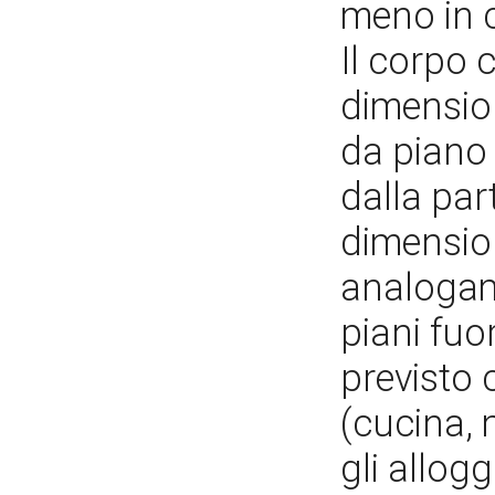
meno in c
Il corpo 
dimension
da piano 
dalla par
dimension
analogame
piani fuo
previsto 
(cucina, 
gli allogg