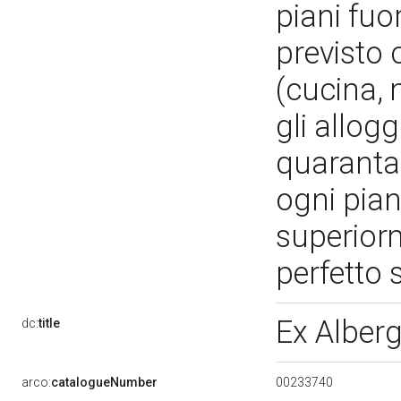
piani fuo
previsto 
(cucina, 
gli allogg
quaranta
ogni pian
superior
perfetto 
Ex Alberg
dc:
title
00233740
arco:
catalogueNumber