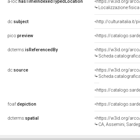
a-loc:
hasTimeIndexedTypedLocation
Localizzazione fisi
dc:
subject
<http://culturaitalia.it
pico:
preview
dcterms:
isReferencedBy
Scheda catalografi
dc:
source
Scheda catalografi
<https://catalogo.sard
foaf:
depiction
dcterms:
spatial
<https://w3id.org/a
CA, Assemini, Sarde