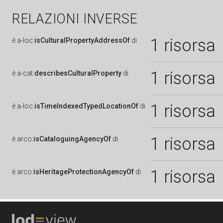
RELAZIONI INVERSE
1 risorsa
è
a-loc:
isCulturalPropertyAddressOf
di
1 risorsa
è
a-cat:
describesCulturalProperty
di
1 risorsa
è
a-loc:
isTimeIndexedTypedLocationOf
di
1 risorsa
è
arco:
isCataloguingAgencyOf
di
1 risorsa
è
arco:
isHeritageProtectionAgencyOf
di