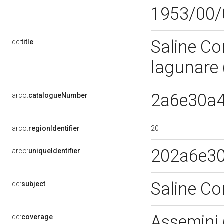
1953/00/
Saline Co
dc:
title
lagunare 
2a6e30a
arco:
catalogueNumber
20
arco:
regionIdentifier
202a6e3
arco:
uniqueIdentifier
Saline Co
dc:
subject
Assemini
dc:
coverage