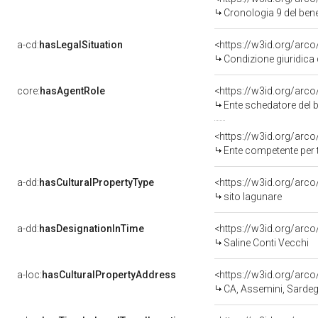
Cronologia 9 del b
a-cd:
hasLegalSituation
Condizione giuridica
core:
hasAgentRole
Ente schedatore del
Ente competente per t
a-dd:
hasCulturalPropertyType
sito lagunare
a-dd:
hasDesignationInTime
Saline Conti Vecchi
a-loc:
hasCulturalPropertyAddress
<https://w3id.org/a
CA, Assemini, Sarde