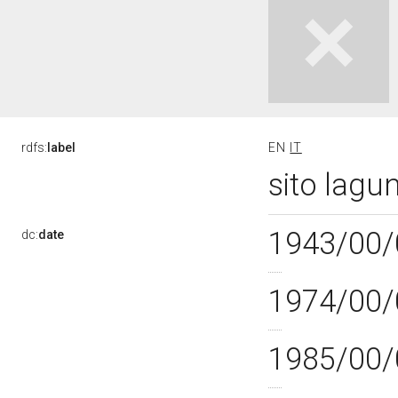
rdfs:
label
EN
IT
sito lagu
1943/00/
dc:
date
1974/00/
1985/00/