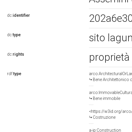
202a6e3
dc:
identifier
sito lagu
dc:
type
proprietà
dc:
rights
rdf:
type
arco:ArchitecturalOrL
Bene Architettonico 
arco:ImmovableCultura
Bene immobile
<https://w3id.org/arc
Costruzione
a-ip:Construction