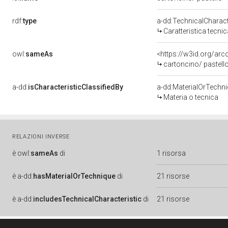
rdf:
type
a-dd:TechnicalCharact
Caratteristica tecnic
owl:
sameAs
<https://w3id.org/arc
cartoncino/ pastell
a-dd:
isCharacteristicClassifiedBy
a-dd:MaterialOrTechn
Materia o tecnica
RELAZIONI INVERSE
è
owl:
sameAs
di
1 risorsa
è
a-dd:
hasMaterialOrTechnique
di
21 risorse
è
a-dd:
includesTechnicalCharacteristic
di
21 risorse