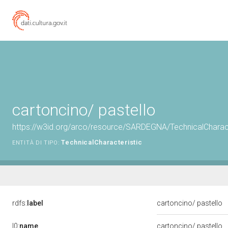
cartoncino/ pastello
https://w3id.org/arco/resource/SARDEGNA/TechnicalCharacte
TechnicalCharacteristic
ENTITÀ DI TIPO:
rdfs:
label
cartoncino/ pastello
l0:
name
cartoncino/ pastello