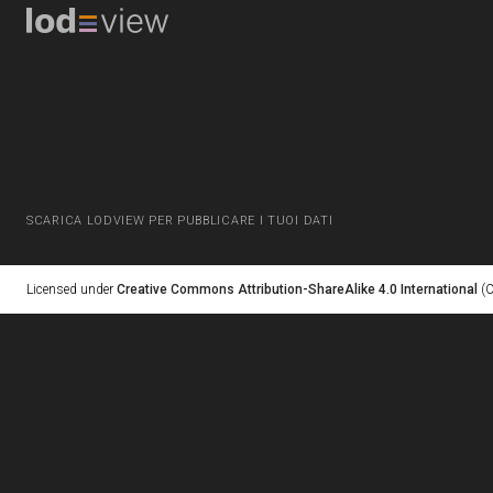
SCARICA LODVIEW PER PUBBLICARE I TUOI DATI
Licensed under
Creative Commons Attribution-ShareAlike 4.0 International
(C