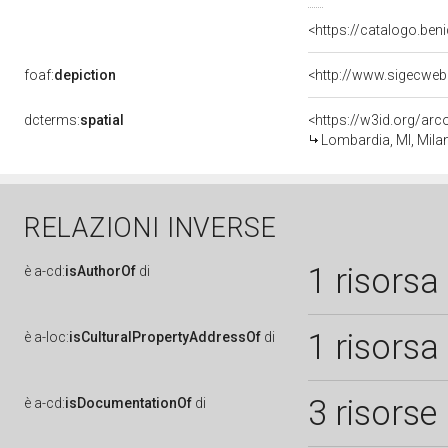
<https://catalogo.beni
foaf:
depiction
dcterms:
spatial
<https://w3id.org/a
Lombardia, MI, Mila
RELAZIONI INVERSE
1 risorsa
è
a-cd:
isAuthorOf
di
1 risorsa
è
a-loc:
isCulturalPropertyAddressOf
di
3 risorse
è
a-cd:
isDocumentationOf
di