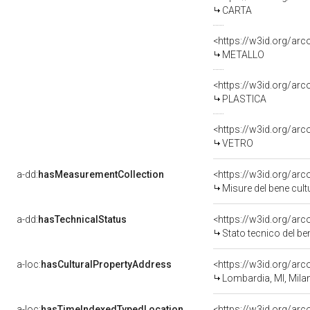
CARTA
<https://w3id.org/arc
METALLO
<https://w3id.org/arc
PLASTICA
<https://w3id.org/arc
VETRO
a-dd:
hasMeasurementCollection
<https://w3id.org/ar
Misure del bene cul
a-dd:
hasTechnicalStatus
<https://w3id.org/ar
Stato tecnico del b
a-loc:
hasCulturalPropertyAddress
<https://w3id.org/a
Lombardia, MI, Mila
a-loc:
hasTimeIndexedTypedLocation
<https://w3id.org/ar