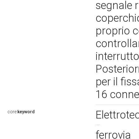
segnale 
coperchio
proprio c
controlla
interrutt
Posterior
per il fi
16 connet
Elettrote
core:
keyword
ferrovia