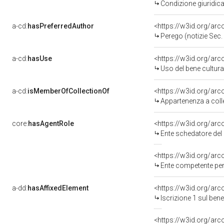
Condizione giuridica
a-cd:
hasPreferredAuthor
<https://w3id.org/ar
Perego (notizie Sec.
a-cd:
hasUse
<https://w3id.org/ar
Uso del bene cultur
a-cd:
isMemberOfCollectionOf
<https://w3id.org/ar
Appartenenza a coll
core:
hasAgentRole
<https://w3id.org/ar
Ente schedatore de
<https://w3id.org/ar
Ente competente per tutela 
a-dd:
hasAffixedElement
<https://w3id.org/arc
Iscrizione 1 sul be
<https://w3id.org/arc