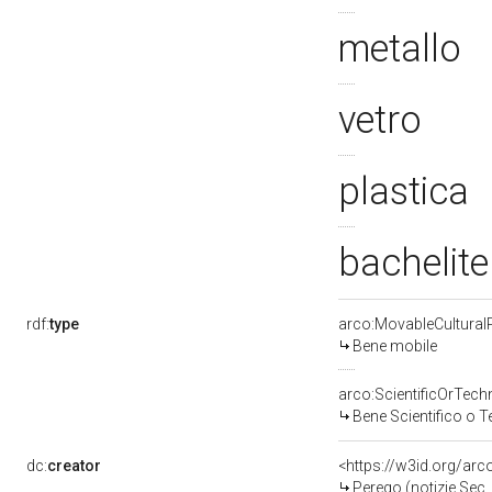
metallo
vetro
plastica
bachelit
rdf:
type
arco:MovableCultural
Bene mobile
arco:ScientificOrTech
Bene Scientifico o 
dc:
creator
<https://w3id.org/ar
Perego (notizie Sec.