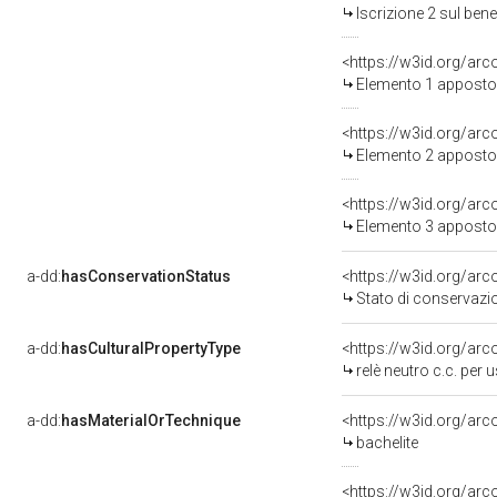
Iscrizione 2 sul be
<https://w3id.org/ar
Elemento 1 apposto
<https://w3id.org/ar
Elemento 2 apposto
<https://w3id.org/ar
Elemento 3 apposto
a-dd:
hasConservationStatus
<https://w3id.org/ar
Stato di conservazi
a-dd:
hasCulturalPropertyType
<https://w3id.org/a
relè neutro c.c. per 
a-dd:
hasMaterialOrTechnique
<https://w3id.org/arc
bachelite
<https://w3id.org/arc