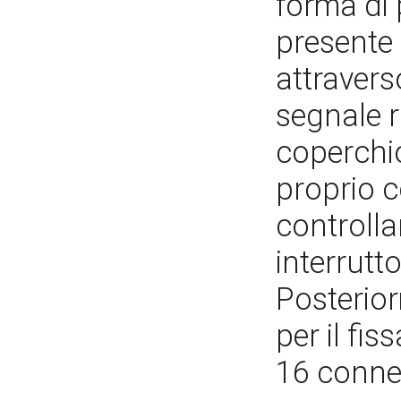
forma di 
presente 
attravers
segnale 
coperchio
proprio c
controlla
interrutt
Posterior
per il fi
16 connet