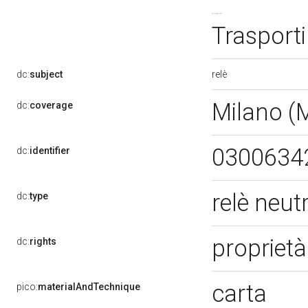
Trasporti
relè
dc:
subject
Milano (
dc:
coverage
0300634
dc:
identifier
relè neut
dc:
type
proprietà
dc:
rights
carta
pico:
materialAndTechnique