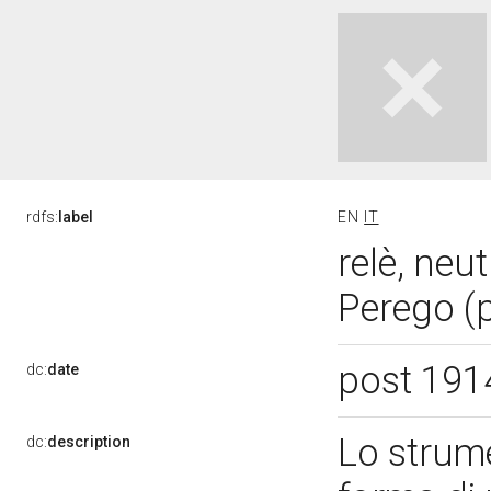
rdfs:
label
EN
IT
relè, neut
Perego (
post 191
dc:
date
Lo strum
dc:
description