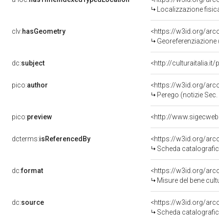
Localizzazione fisic
clv:
hasGeometry
<https://w3id.org/ar
Georeferenziazione 
dc:
subject
<http://culturaitalia.i
pico:
author
<https://w3id.org/ar
Perego (notizie Sec.
pico:
preview
dcterms:
isReferencedBy
<https://w3id.org/a
Scheda catalografi
dc:
format
<https://w3id.org/ar
Misure del bene cul
dc:
source
<https://w3id.org/a
Scheda catalografi