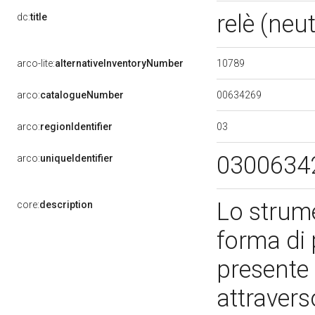
relè (neu
dc:
title
10789
arco-lite:
alternativeInventoryNumber
00634269
arco:
catalogueNumber
03
arco:
regionIdentifier
0300634
arco:
uniqueIdentifier
Lo strum
core:
description
forma di 
presente 
attravers