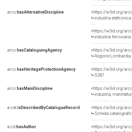
arco:
hasAlternativeDiscipline
<https://w3id.org/arco
industria elettronica
<https://w3id.org/arco
industria ferroviaria
arco:
hasCataloguingAgency
<https://w3id.org/a
Regione Lombardia
arco:
hasHeritageProtectionAgency
<https://w3id.org/a
S287
arco:
hasMainDiscipline
<https://w3id.org/arc
industria, manifattur
a-cat:
isDescribedByCatalogueRecord
<https://w3id.org/a
Scheda catalografi
a-cd:
hasAuthor
<https://w3id.org/ar