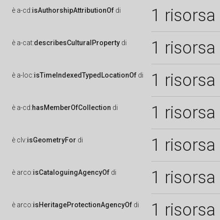
1 risorsa
è
a-cd:
isAuthorshipAttributionOf
di
1 risorsa
è
a-cat:
describesCulturalProperty
di
1 risorsa
è
a-loc:
isTimeIndexedTypedLocationOf
di
1 risorsa
è
a-cd:
hasMemberOfCollection
di
1 risorsa
è
clv:
isGeometryFor
di
1 risorsa
è
arco:
isCataloguingAgencyOf
di
1 risorsa
è
arco:
isHeritageProtectionAgencyOf
di