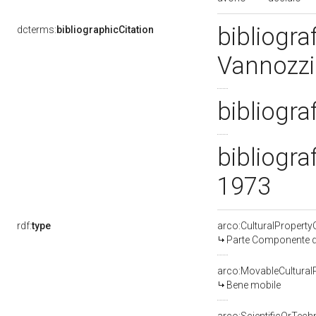
bibliogra
dcterms:
bibliographicCitation
Vannozzi
bibliogra
bibliogra
1973
rdf:
type
arco:CulturalPropert
Parte Componente di
arco:MovableCultural
Bene mobile