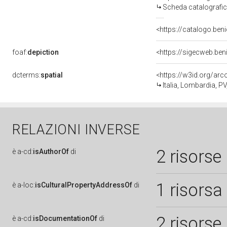
Scheda catalografi
<https://catalogo.beni
foaf:
depiction
dcterms:
spatial
<https://w3id.org/a
Italia, Lombardia, PV
RELAZIONI INVERSE
2 risorse
è
a-cd:
isAuthorOf
di
1 risorsa
è
a-loc:
isCulturalPropertyAddressOf
di
2 risorse
è
a-cd:
isDocumentationOf
di