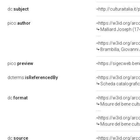
dc:
subject
<http://culturaitalia.i
pico:
author
<https://w3id.org/a
Malliard Joseph (17
<https://w3id.org/a
Brambilla, Giovanni
pico:
preview
dcterms:
isReferencedBy
<https://w3id.org/a
Scheda catalografi
dc:
format
<https://w3id.org/ar
Misure del bene cul
<https://w3id.org/ar
Misure del bene cul
dc:
source
<https://w3id.org/a