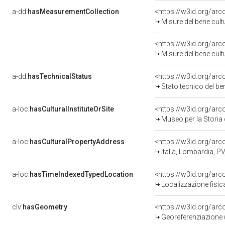
a-dd:
hasMeasurementCollection
<https://w3id.org/ar
Misure del bene cul
<https://w3id.org/ar
Misure del bene cul
a-dd:
hasTechnicalStatus
<https://w3id.org/ar
Stato tecnico del b
a-loc:
hasCulturalInstituteOrSite
<https://w3id.org/ar
Museo per la Storia d
a-loc:
hasCulturalPropertyAddress
<https://w3id.org/a
Italia, Lombardia, PV
a-loc:
hasTimeIndexedTypedLocation
<https://w3id.org/ar
Localizzazione fisic
clv:
hasGeometry
<https://w3id.org/ar
Georeferenziazione 