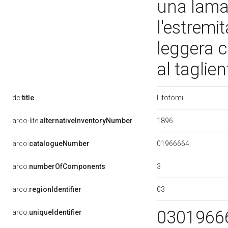
una lama,
l'estremi
leggera c
al taglie
Litotomi
dc:
title
1896
arco-lite:
alternativeInventoryNumber
01966664
arco:
catalogueNumber
3
arco:
numberOfComponents
03
arco:
regionIdentifier
0301966
arco:
uniqueIdentifier