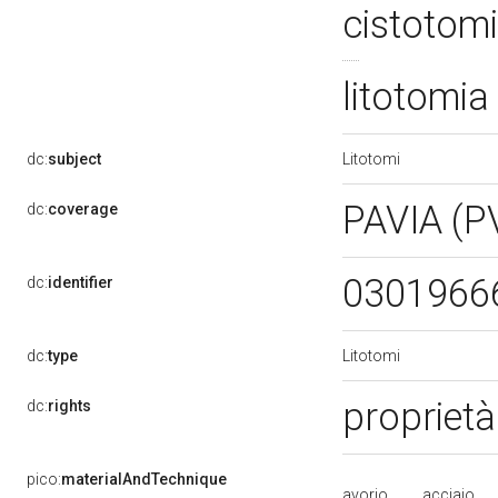
cistotom
litotomia
Litotomi
dc:
subject
PAVIA (P
dc:
coverage
0301966
dc:
identifier
Litotomi
dc:
type
proprietà
dc:
rights
pico:
materialAndTechnique
avorio
acciaio