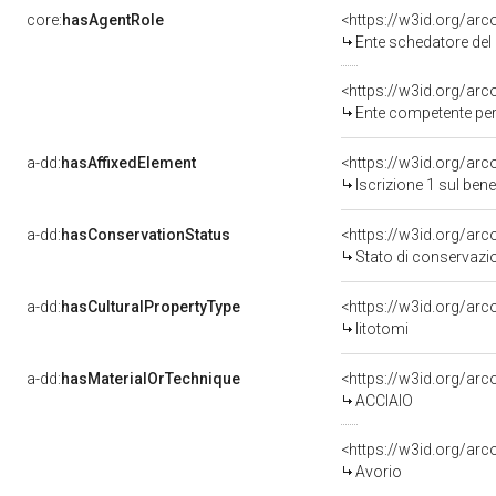
core:
hasAgentRole
<https://w3id.org/ar
Ente schedatore de
<https://w3id.org/ar
Ente competente per tutela d
a-dd:
hasAffixedElement
<https://w3id.org/arc
Iscrizione 1 sul ben
a-dd:
hasConservationStatus
<https://w3id.org/ar
Stato di conservazi
a-dd:
hasCulturalPropertyType
<https://w3id.org/a
litotomi
a-dd:
hasMaterialOrTechnique
<https://w3id.org/arc
ACCIAIO
<https://w3id.org/arc
Avorio