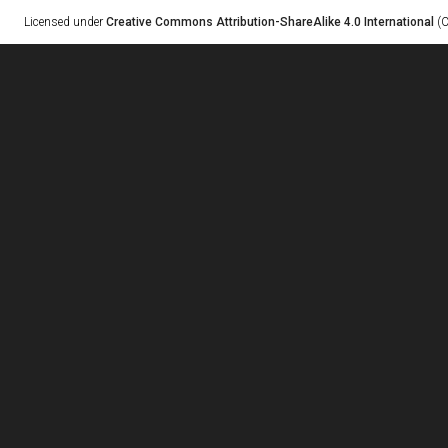
Licensed under
Creative Commons Attribution-ShareAlike 4.0 International
(C