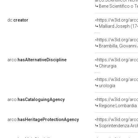
arco:ScientificOrTech
Bene Scientifico o 
dc:
creator
<https://w3id.org/a
Malliard Joseph (17
<https://w3id.org/a
Brambilla, Giovanni
arco:
hasAlternativeDiscipline
<https://w3id.org/arc
Chirurgia
<https://w3id.org/arc
urologia
arco:
hasCataloguingAgency
<https://w3id.org/a
Regione Lombardia
arco:
hasHeritageProtectionAgency
<https://w3id.org/a
Soprintendenza Arche