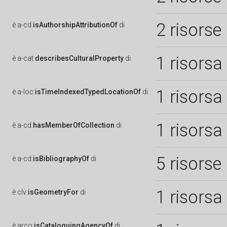
2 risorse
è
a-cd:
isAuthorshipAttributionOf
di
1 risorsa
è
a-cat:
describesCulturalProperty
di
1 risorsa
è
a-loc:
isTimeIndexedTypedLocationOf
di
1 risorsa
è
a-cd:
hasMemberOfCollection
di
5 risorse
è
a-cd:
isBibliographyOf
di
1 risorsa
è
clv:
isGeometryFor
di
è
arco:
isCataloguingAgencyOf
di