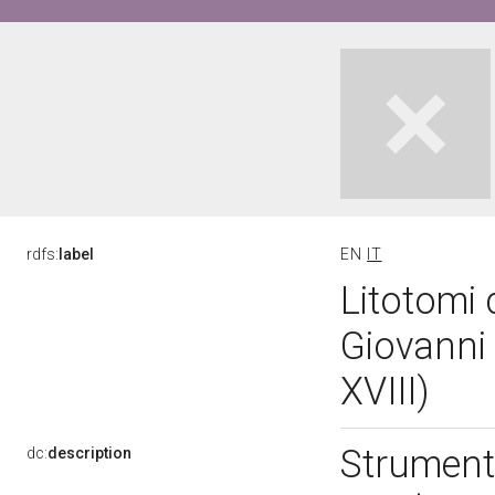
rdfs:
label
EN
IT
Litotomi 
Giovanni
XVIII)
Strumenti
dc:
description