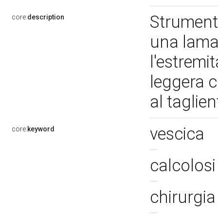
Strumenti
core:
description
una lama,
l'estremi
leggera c
al taglie
vescica
core:
keyword
calcolos
chirurgi