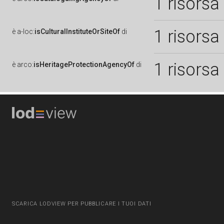
1 risorsa
1 risorsa
è
a-loc:
isCulturalInstituteOrSiteOf
di
1 risorsa
è
arco:
isHeritageProtectionAgencyOf
di
SCARICA LODVIEW PER PUBBLICARE I TUOI DATI