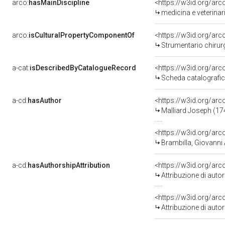
arco:
hasMainDiscipline
<https://w3id.org/arc
medicina e veterinar
arco:
isCulturalPropertyComponentOf
<https://w3id.org/ar
Strumentario chirurgico
a-cat:
isDescribedByCatalogueRecord
<https://w3id.org/a
Scheda catalografi
a-cd:
hasAuthor
<https://w3id.org/a
Malliard Joseph (17
<https://w3id.org/a
Brambilla, Giovanni
a-cd:
hasAuthorshipAttribution
<https://w3id.org/ar
Attribuzione di aut
<https://w3id.org/ar
Attribuzione di aut