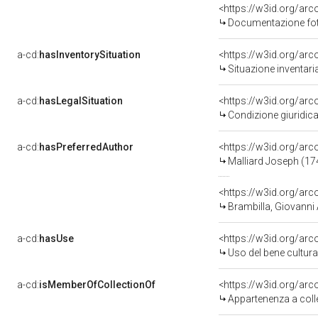
Documentazione foto
a-cd:
hasInventorySituation
<https://w3id.org/ar
Situazione inventari
a-cd:
hasLegalSituation
Condizione giuridica
a-cd:
hasPreferredAuthor
<https://w3id.org/a
Malliard Joseph (17
<https://w3id.org/a
Brambilla, Giovanni
a-cd:
hasUse
<https://w3id.org/ar
Uso del bene cultur
a-cd:
isMemberOfCollectionOf
<https://w3id.org/ar
Appartenenza a coll