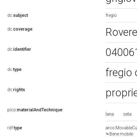
fregio
dc:
subject
Rovere
dc:
coverage
04006
dc:
identifier
fregio
dc:
type
propri
dc:
rights
pico:
materialAndTechnique
lana
seta
rdf:
type
arco:MovableCul
Bene mobile