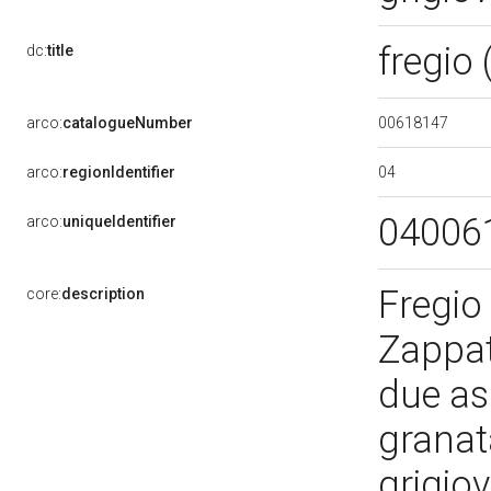
fregio
dc:
title
00618147
arco:
catalogueNumber
04
arco:
regionIdentifier
04006
arco:
uniqueIdentifier
Fregio 
core:
description
Zappat
due as
granat
grigio