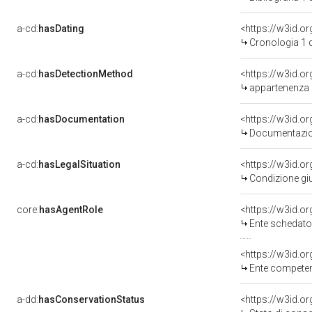
a-cd:
hasDating
<https://w3id.
Cronologia 1 
a-cd:
hasDetectionMethod
appartenenza a
a-cd:
hasDocumentation
Documentazion
a-cd:
hasLegalSituation
<https://w3id.o
Condizione giu
core:
hasAgentRole
<https://w3id.
Ente schedato
<https://w3id.o
Ente competente p
a-dd:
hasConservationStatus
<https://w3id.o