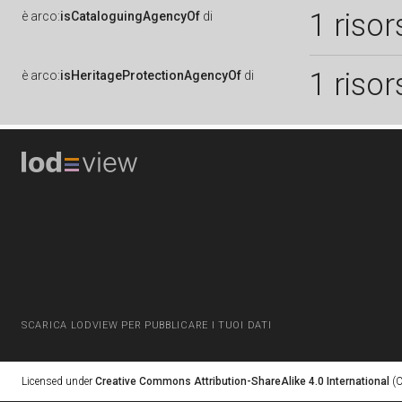
1 risor
è
arco:
isCataloguingAgencyOf
di
1 risor
è
arco:
isHeritageProtectionAgencyOf
di
SCARICA LODVIEW PER PUBBLICARE I TUOI DATI
Licensed under
Creative Commons Attribution-ShareAlike 4.0 International
(C