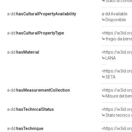
Stato di cons
a-dd:
hasCulturalPropertyAvailability
a-dd:Available
Disponibile
a-dd:
hasCulturalPropertyType
<https://w3id.
fregio da berre
a-dd:
hasMaterial
<https://w3id.o
LANA
<https://w3id.o
SETA
a-dd:
hasMeasurementCollection
<https://w3id.
Misure del be
a-dd:
hasTechnicalStatus
<https://w3id.o
Stato tecnico
a-dd:
hasTechnique
<https://w3id.o