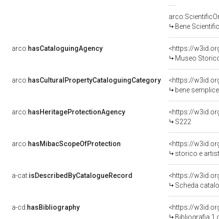
arco:Scientific
Bene Scientif
arco:
hasCataloguingAgency
<https://w3id.
Museo Storico 
arco:
hasCulturalPropertyCataloguingCategory
<https://w3id.o
bene semplice
arco:
hasHeritageProtectionAgency
<https://w3id.
S222
arco:
hasMibacScopeOfProtection
<https://w3id.o
storico e artis
a-cat:
isDescribedByCatalogueRecord
<https://w3id.
Scheda catalo
a-cd:
hasBibliography
<https://w3id.o
Bibliografia 1