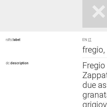
rdfs:
label
EN
IT
fregio
Fregio 
dc:
description
Zappat
due as
granat
grigio