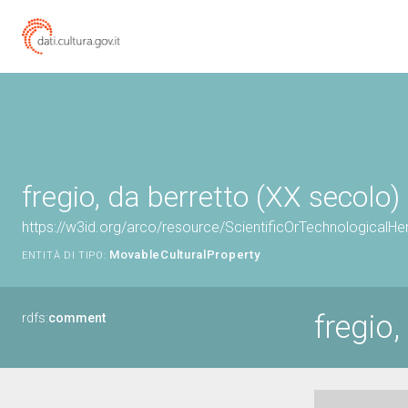
fregio, da berretto (XX secolo)
https://w3id.org/arco/resource/ScientificOrTechnologicalH
MovableCulturalProperty
ENTITÀ DI TIPO:
fregio,
rdfs:
comment