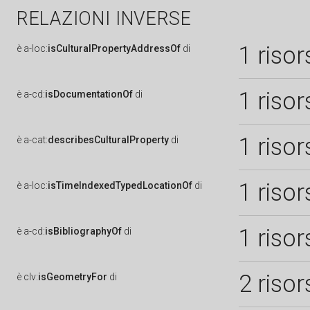
RELAZIONI INVERSE
1 risor
è
a-loc:
isCulturalPropertyAddressOf
di
1 risor
è
a-cd:
isDocumentationOf
di
1 risor
è
a-cat:
describesCulturalProperty
di
1 risor
è
a-loc:
isTimeIndexedTypedLocationOf
di
1 risor
è
a-cd:
isBibliographyOf
di
2 risor
è
clv:
isGeometryFor
di