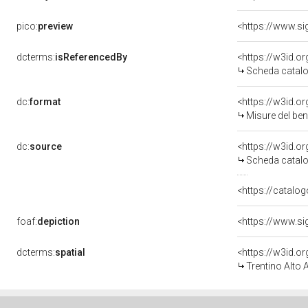
pico:
preview
<https://www.si
dcterms:
isReferencedBy
<https://w3id.
Scheda catalo
dc:
format
<https://w3id.
Misure del be
dc:
source
<https://w3id.
Scheda catalo
<https://catalog
foaf:
depiction
<https://www.si
dcterms:
spatial
<https://w3id.
Trentino Alto 