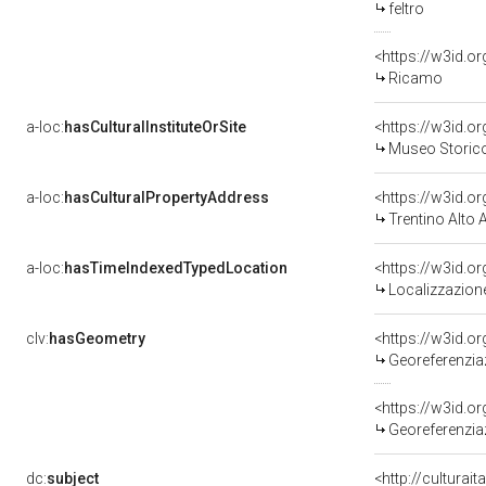
feltro
<https://w3id.o
Ricamo
a-loc:
hasCulturalInstituteOrSite
<https://w3id.o
Museo Storico 
a-loc:
hasCulturalPropertyAddress
<https://w3id.
Trentino Alto 
a-loc:
hasTimeIndexedTypedLocation
<https://w3id.
Localizzazione
clv:
hasGeometry
<https://w3id.
Georeferenzia
<https://w3id.
Georeferenzia
dc:
subject
<http://culturait