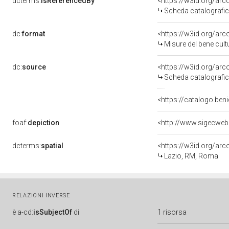
dcterms:
isReferencedBy
<https://w3id.org/a
Scheda catalografi
dc:
format
<https://w3id.org/ar
Misure del bene cul
dc:
source
<https://w3id.org/a
Scheda catalografi
<https://catalogo.beni
foaf:
depiction
<http://www.sigecweb
dcterms:
spatial
<https://w3id.org/a
Lazio, RM, Roma
RELAZIONI INVERSE
è
a-cd:
isSubjectOf
di
1 risorsa