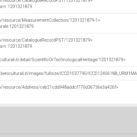
rco/resource/CatalogueRecordPST/1201321879>
ca n: 1201321879
co/resource/MeasurementCollection/1201321879-1>
turale 1201321879
rco/resource/CatalogueRecordPST/1201321879>
ca n: 1201321879
culturali.it/detail/ScientificOrTechnologicalHeritage/1201321879>
.beniculturali.it/images/fullsize/ICCD1037790/ICCD12406188_URM1M
rco/resource/Address/ceb21cdd948addcf770d36736e3a426f>