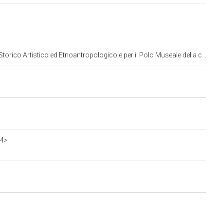
rtistico ed Etnoantropologico e per il Polo Museale della citta' di Roma
34>