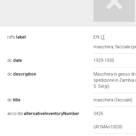
rdfs:
label
EN
IT
maschera, facciale (p
dc:
date
1929-1930
dc:
description
Maschera in gesso di u
spedizione in Zambia d
S. Sergi)
dc:
title
maschera (facciale)
arco-lite:
alternativeInventoryNumber
3426
UR1MAn10030