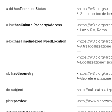
a-dd:
hasTechnicalStatus
<https://w3id.org/ar
Stato tecnico del b
a-loc:
hasCulturalPropertyAddress
<https://w3id.org/a
Lazio, RM, Roma
a-loc:
hasTimeIndexedTypedLocation
<https://w3id.org/ar
Altra localizzazione
<https://w3id.org/ar
Localizzazione fisic
clv:
hasGeometry
<https://w3id.org/ar
Georeferenziazione 
dc:
subject
<http://culturaitalia.i
pico:
preview
<http://www.sigecweb