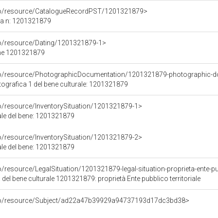
rco/resource/CatalogueRecordPST/1201321879>
ca n: 1201321879
co/resource/Dating/1201321879-1>
ene 1201321879
rco/resource/PhotographicDocumentation/1201321879-photographic-d
grafica 1 del bene culturale: 1201321879
co/resource/InventorySituation/1201321879-1>
iale del bene: 1201321879
co/resource/InventorySituation/1201321879-2>
iale del bene: 1201321879
/resource/LegalSituation/1201321879-legal-situation-proprieta-ente-pub
 del bene culturale 1201321879: proprietà Ente pubblico territoriale
rco/resource/Subject/ad22a47b39929a94737193d17dc3bd38>