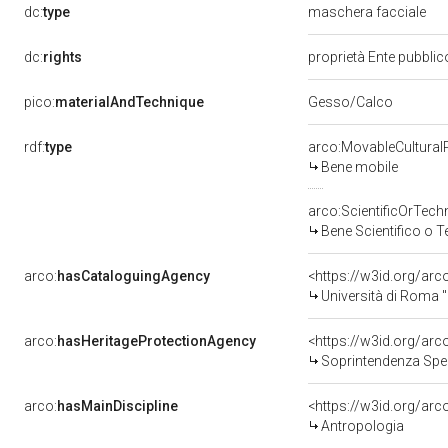
dc:
type
maschera facciale
dc:
rights
proprietà Ente pubblico
pico:
materialAndTechnique
Gesso/Calco
rdf:
type
arco:MovableCultural
Bene mobile
arco:ScientificOrTech
Bene Scientifico o 
arco:
hasCataloguingAgency
<https://w3id.org/a
Università di Roma 
arco:
hasHeritageProtectionAgency
<https://w3id.org/a
Soprintendenza Speci
arco:
hasMainDiscipline
<https://w3id.org/arc
Antropologia