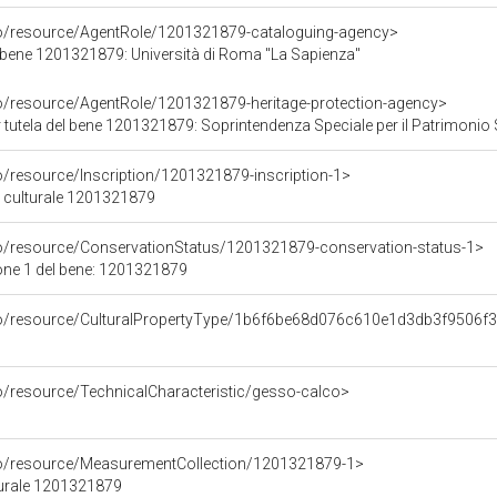
co/resource/AgentRole/1201321879-cataloguing-agency>
 bene 1201321879: Università di Roma "La Sapienza"
co/resource/AgentRole/1201321879-heritage-protection-agency>
utela del bene 1201321879: Soprintendenza Speciale per il Patrimonio Storico A
o/resource/Inscription/1201321879-inscription-1>
ne culturale 1201321879
co/resource/ConservationStatus/1201321879-conservation-status-1>
one 1 del bene: 1201321879
rco/resource/CulturalPropertyType/1b6f6be68d076c610e1d3db3f9506f
co/resource/TechnicalCharacteristic/gesso-calco>
co/resource/MeasurementCollection/1201321879-1>
turale 1201321879