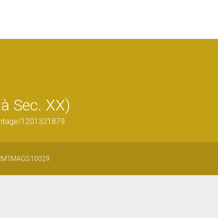
à Sec. XX)
eritage/1201321879
 URM1MAGS10029