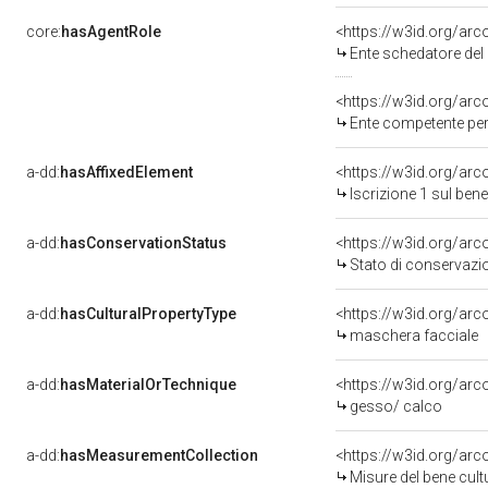
core:
hasAgentRole
<https://w3id.org/ar
Ente schedatore del
<https://w3id.org/ar
Ente competente per t
a-dd:
hasAffixedElement
<https://w3id.org/arc
Iscrizione 1 sul be
a-dd:
hasConservationStatus
<https://w3id.org/ar
Stato di conservazi
a-dd:
hasCulturalPropertyType
<https://w3id.org/a
maschera facciale
a-dd:
hasMaterialOrTechnique
<https://w3id.org/ar
gesso/ calco
a-dd:
hasMeasurementCollection
<https://w3id.org/ar
Misure del bene cul