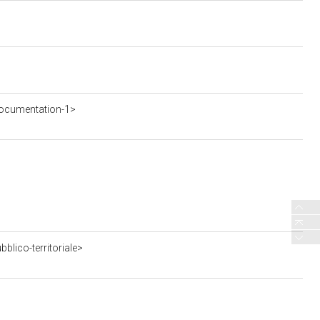
ocumentation-1>
blico-territoriale>