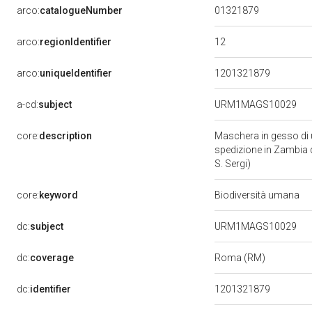
01321879
arco:
catalogueNumber
12
arco:
regionIdentifier
arco:
uniqueIdentifier
1201321879
a-cd:
subject
URM1MAGS10029
core:
description
Maschera in gesso di u
spedizione in Zambia d
S. Sergi)
core:
keyword
Biodiversità umana
dc:
subject
URM1MAGS10029
dc:
coverage
Roma (RM)
dc:
identifier
1201321879