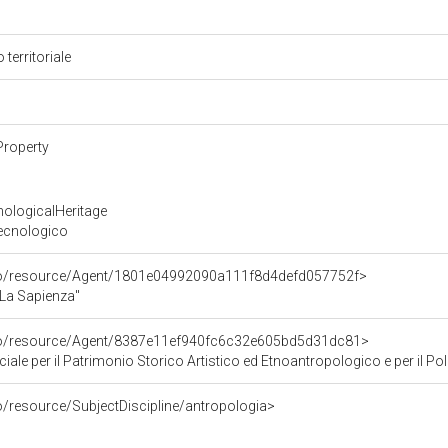
 territoriale
Property
nologicalHeritage
Tecnologico
rco/resource/Agent/1801e04992090a111f8d4defd057752f>
"La Sapienza"
rco/resource/Agent/8387e11ef940fc6c32e605bd5d31dc81>
ale per il Patrimonio Storico Artistico ed Etnoantropologico e per il Po
o/resource/SubjectDiscipline/antropologia>