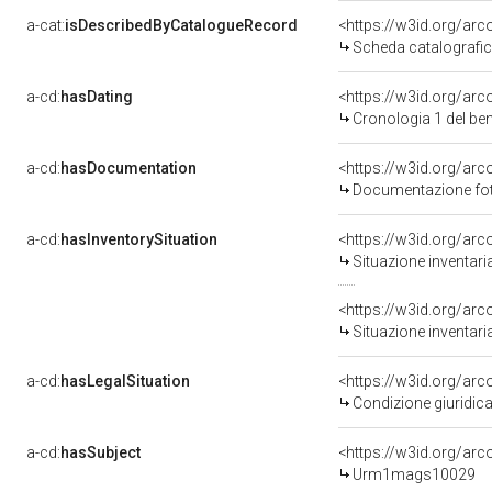
a-cat:
isDescribedByCatalogueRecord
<https://w3id.org/a
Scheda catalografi
a-cd:
hasDating
<https://w3id.org/ar
Cronologia 1 del b
a-cd:
hasDocumentation
<https://w3id.org/a
Documentazione foto
a-cd:
hasInventorySituation
<https://w3id.org/ar
Situazione inventar
<https://w3id.org/ar
Situazione inventar
a-cd:
hasLegalSituation
<https://w3id.org/arco
Condizione giuridica
a-cd:
hasSubject
<https://w3id.org/a
Urm1mags10029