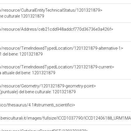
co/resource/CulturalEntityTechnicalStatus/1201321879>
ene culturale 1201321879
rco/resource/Address/ceb21cdd948addcf770d36736e3a426f>
co/resource/TimeIndexedTypedLocation/1201321879-alternative-1>
 1 del bene: 1201321879
co/resource/TimeIndexedTypedLocation/1201321879-current>
a attuale del bene: 1201321879
co/resource/Geometry/1201321879-geometry-point>
(puntuale) del bene culturale: 1201321879
t/pico/thesaurus/4.1#strumenti_scientifici>
.beniculturali.it/images/fullsize/ICCD1037790/ICCD12406188_URM1M