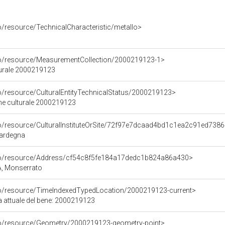
o/resource/TechnicalCharacteristic/metallo>
co/resource/MeasurementCollection/2000219123-1>
turale 2000219123
co/resource/CulturalEntityTechnicalStatus/2000219123>
ene culturale 2000219123
co/resource/CulturalInstituteOrSite/72f97e7dcaad4bd1c1ea2c91ed738
Sardegna
rco/resource/Address/cf54c8f5fe184a17dedc1b824a86a430>
A, Monserrato
co/resource/TimeIndexedTypedLocation/2000219123-current>
a attuale del bene: 2000219123
co/resource/Geometry/2000219123-geometry-point>