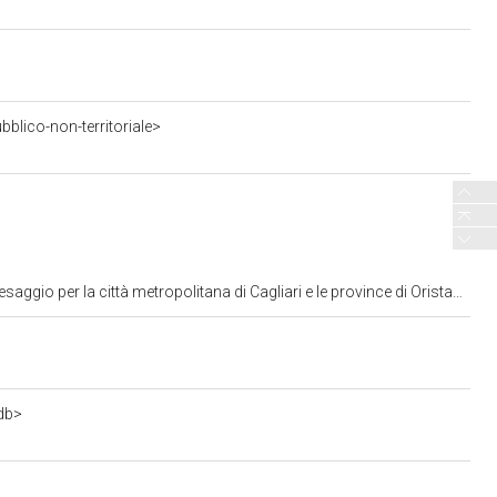
blico-non-territoriale>
a città metropolitana di Cagliari e le province di Oristano e Sud Sardegna
db>