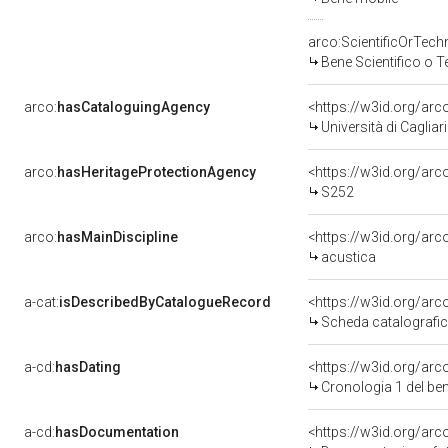
arco:ScientificOrTech
Bene Scientifico o 
arco:
hasCataloguingAgency
<https://w3id.org/a
Università di Cagliari
arco:
hasHeritageProtectionAgency
<https://w3id.org/a
S252
arco:
hasMainDiscipline
<https://w3id.org/arc
acustica
a-cat:
isDescribedByCatalogueRecord
<https://w3id.org/a
Scheda catalografi
a-cd:
hasDating
<https://w3id.org/ar
Cronologia 1 del b
a-cd:
hasDocumentation
<https://w3id.org/a