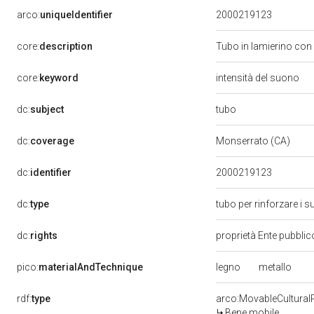
arco:
uniqueIdentifier
2000219123
core:
description
Tubo in lamierino con
core:
keyword
intensità del suono
tubo
dc:
subject
dc:
coverage
Monserrato (CA)
dc:
identifier
2000219123
dc:
type
tubo per rinforzare i 
dc:
rights
proprietà Ente pubblico
legno
metallo
pico:
materialAndTechnique
rdf:
type
arco:MovableCultural
Bene mobile