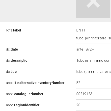
rdfs:
label
EN
IT
tubo, per rinforzare i 
dc:
date
ante 1872--
dc:
description
Tubo in lamierino con
dc:
title
tubo (per rinforzare i 
82
arco-lite:
alternativeInventoryNumber
00219123
arco:
catalogueNumber
20
arco:
regionIdentifier