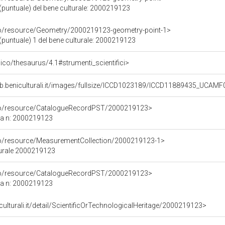
(puntuale) del bene culturale: 2000219123
co/resource/Geometry/2000219123-geometry-point-1>
(puntuale) 1 del bene culturale: 2000219123
t/pico/thesaurus/4.1#strumenti_scientifici>
b.beniculturali.it/images/fullsize/ICCD1023189/ICCD11889435_UCAMF
rco/resource/CatalogueRecordPST/2000219123>
ca n: 2000219123
co/resource/MeasurementCollection/2000219123-1>
turale 2000219123
rco/resource/CatalogueRecordPST/2000219123>
ca n: 2000219123
culturali.it/detail/ScientificOrTechnologicalHeritage/2000219123>