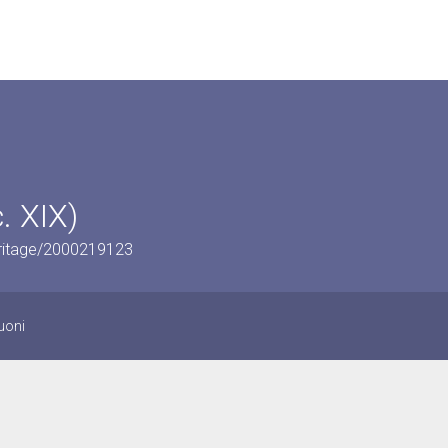
c. XIX)
eritage/2000219123
suoni