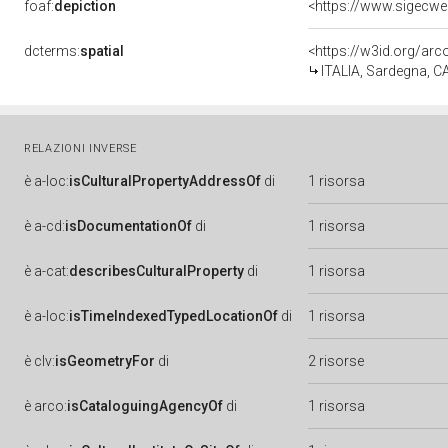
foaf:
depiction
<https://www.sigecwe
dcterms:
spatial
<https://w3id.org/a
ITALIA, Sardegna, C
RELAZIONI INVERSE
è
a-loc:
isCulturalPropertyAddressOf
di
1 risorsa
è
a-cd:
isDocumentationOf
di
1 risorsa
è
a-cat:
describesCulturalProperty
di
1 risorsa
è
a-loc:
isTimeIndexedTypedLocationOf
di
1 risorsa
è
clv:
isGeometryFor
di
2 risorse
è
arco:
isCataloguingAgencyOf
di
1 risorsa