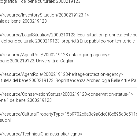
grafica 1 del bene culturale: 2000219123
co/resource/InventorySituation/2000219123-1>
iale del bene: 2000219123
o/resource/LegalSituation/2000219123-legal-situation-proprieta-ente-pub
 del bene culturale 2000219123: proprietà Ente pubblico non territoriale
co/resource/AgentRole/2000219123-cataloguing-agency>
bene 2000219123: Università di Cagliari
co/resource/AgentRole/2000219123-heritage-protection-agency>
tela del bene 2000219123: Soprintendenza Archeologia Belle Arti e Paesaggio per l
co/resource/ConservationStatus/2000219123-conservation-status-1>
one 1 del bene: 2000219123
rco/resource/CulturalPropertyType/15b9702e6a3e9a8de0f8e895d3c511
 suoni
o/resource/TechnicalCharacteristic/legno>