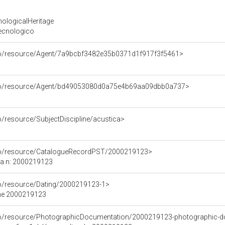
nologicalHeritage
Tecnologico
rco/resource/Agent/7a9bcbf3482e35b0371d1f917f3f5461>
rco/resource/Agent/bd49053080d0a75e4b69aa09dbb0a737>
o/resource/SubjectDiscipline/acustica>
rco/resource/CatalogueRecordPST/2000219123>
ca n: 2000219123
co/resource/Dating/2000219123-1>
ene 2000219123
rco/resource/PhotographicDocumentation/2000219123-photographic-d