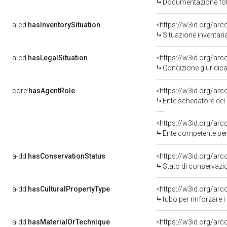
Documentazione foto
a-cd:
hasInventorySituation
<https://w3id.org/ar
Situazione inventar
a-cd:
hasLegalSituation
<https://w3id.org/arc
Condizione giuridica
core:
hasAgentRole
<https://w3id.org/ar
Ente schedatore del 
<https://w3id.org/ar
Ente competente per tu
a-dd:
hasConservationStatus
<https://w3id.org/ar
Stato di conservazi
a-dd:
hasCulturalPropertyType
<https://w3id.org/a
tubo per rinforzare i
a-dd:
hasMaterialOrTechnique
<https://w3id.org/arc