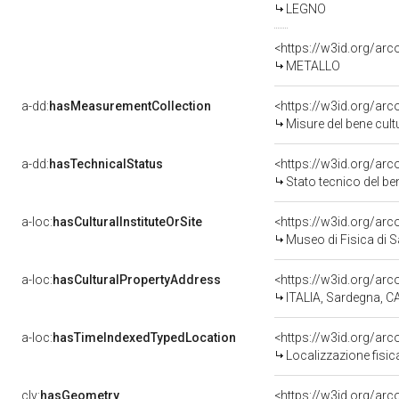
LEGNO
<https://w3id.org/arc
METALLO
a-dd:
hasMeasurementCollection
<https://w3id.org/ar
Misure del bene cul
a-dd:
hasTechnicalStatus
<https://w3id.org/ar
Stato tecnico del b
a-loc:
hasCulturalInstituteOrSite
<https://w3id.org/ar
Museo di Fisica di 
a-loc:
hasCulturalPropertyAddress
<https://w3id.org/a
ITALIA, Sardegna, C
a-loc:
hasTimeIndexedTypedLocation
<https://w3id.org/ar
Localizzazione fisic
clv:
hasGeometry
<https://w3id.org/ar