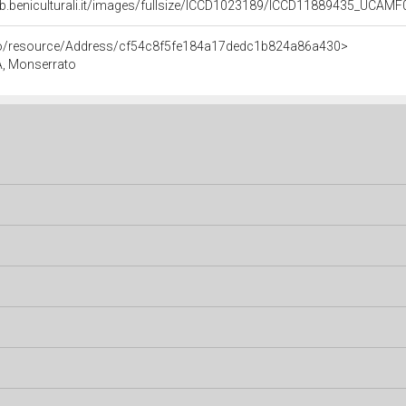
b.beniculturali.it/images/fullsize/ICCD1023189/ICCD11889435_UCAMF
rco/resource/Address/cf54c8f5fe184a17dedc1b824a86a430>
A, Monserrato