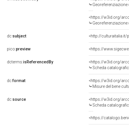
Georeferenziazione 
<https://w3id.org/ar
Georeferenziazione 
dc:
subject
<http://culturaitalia.i
pico:
preview
<https://www.sigecwe
dcterms:
isReferencedBy
<https://w3id.org/a
Scheda catalografi
dc:
format
<https://w3id.org/ar
Misure del bene cul
dc:
source
<https://w3id.org/a
Scheda catalografi
<https://catalogo.beni