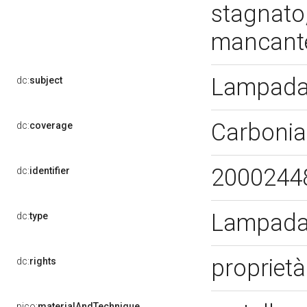
stagnato,
mancan
Lampada 
dc:
subject
Carbonia
dc:
coverage
2000244
dc:
identifier
Lampada 
dc:
type
proprietà
dc:
rights
pico:
materialAndTechnique