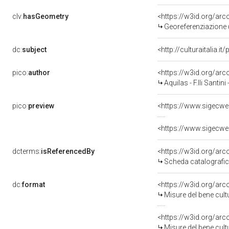
clv:
hasGeometry
<https://w3id.org/ar
Georeferenziazione 
dc:
subject
<http://culturaitalia.i
pico:
author
<https://w3id.org/a
Aquilas - F.lli Santini 
pico:
preview
dcterms:
isReferencedBy
<https://w3id.org/a
Scheda catalografi
dc:
format
<https://w3id.org/a
Misure del bene cul
<https://w3id.org/ar
Misure del bene cul