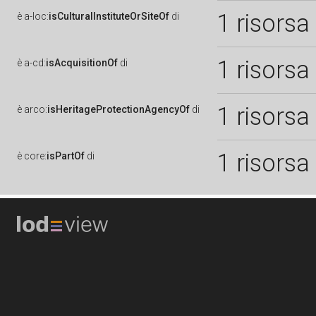
1 risorsa
è
a-loc:
isCulturalInstituteOrSiteOf
di
1 risorsa
è
a-cd:
isAcquisitionOf
di
1 risorsa
è
arco:
isHeritageProtectionAgencyOf
di
1 risorsa
è
core:
isPartOf
di