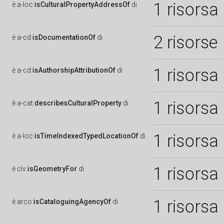
1 risorsa
è
a-loc:
isCulturalPropertyAddressOf
di
2 risorse
è
a-cd:
isDocumentationOf
di
1 risorsa
è
a-cd:
isAuthorshipAttributionOf
di
1 risorsa
è
a-cat:
describesCulturalProperty
di
1 risorsa
è
a-loc:
isTimeIndexedTypedLocationOf
di
1 risorsa
è
clv:
isGeometryFor
di
1 risorsa
è
arco:
isCataloguingAgencyOf
di