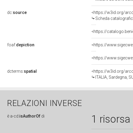
dc:
source
<https://w3id.org/a
Scheda catalografi
<https://catalogo.beni
foaf:
depiction
dcterms:
spatial
<https://w3id.org/a
ITALIA, Sardegna, SU
RELAZIONI INVERSE
1 risorsa
è
a-cd:
isAuthorOf
di