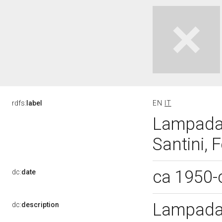
rdfs:
label
EN
IT
Lampada a
Santini, 
ca 1950-
dc:
date
Lampada 
dc:
description