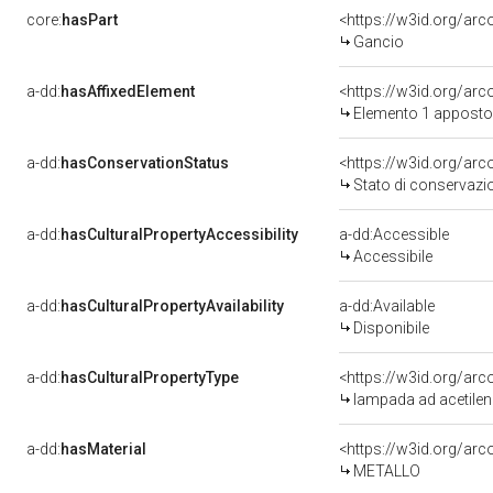
core:
hasPart
<https://w3id.org/ar
Gancio
a-dd:
hasAffixedElement
<https://w3id.org/ar
Elemento 1 apposto
a-dd:
hasConservationStatus
<https://w3id.org/ar
Stato di conservazi
a-dd:
hasCulturalPropertyAccessibility
a-dd:Accessible
Accessibile
a-dd:
hasCulturalPropertyAvailability
a-dd:Available
Disponibile
a-dd:
hasCulturalPropertyType
<https://w3id.org/a
lampada ad acetilen
a-dd:
hasMaterial
<https://w3id.org/arc
METALLO