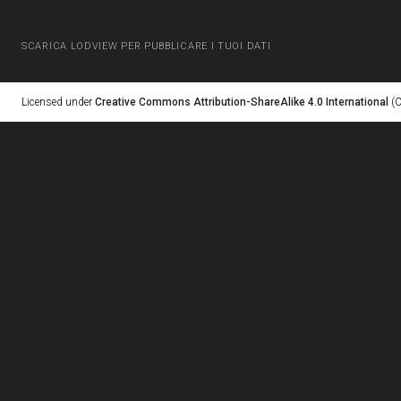
SCARICA LODVIEW PER PUBBLICARE I TUOI DATI
Licensed under
Creative Commons Attribution-ShareAlike 4.0 International
(C