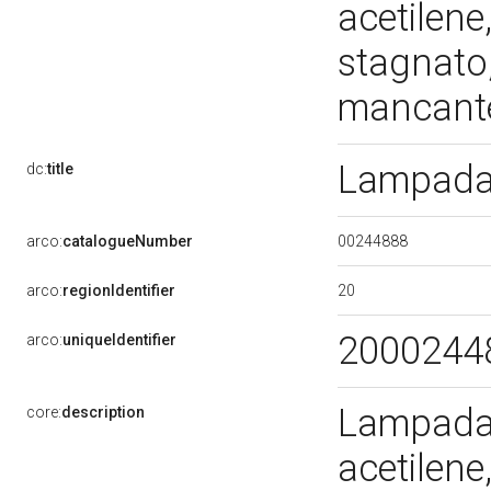
acetilene
stagnato,
mancan
Lampada 
dc:
title
00244888
arco:
catalogueNumber
20
arco:
regionIdentifier
2000244
arco:
uniqueIdentifier
Lampada 
core:
description
acetilene