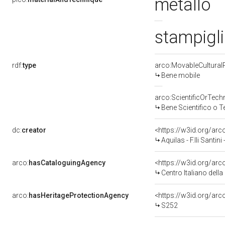
metallo
stampigl
rdf:
type
arco:MovableCultural
Bene mobile
arco:ScientificOrTech
Bene Scientifico o 
dc:
creator
<https://w3id.org/a
Aquilas - F.lli Santini 
arco:
hasCataloguingAgency
<https://w3id.org/a
Centro Italiano dell
arco:
hasHeritageProtectionAgency
<https://w3id.org/a
S252