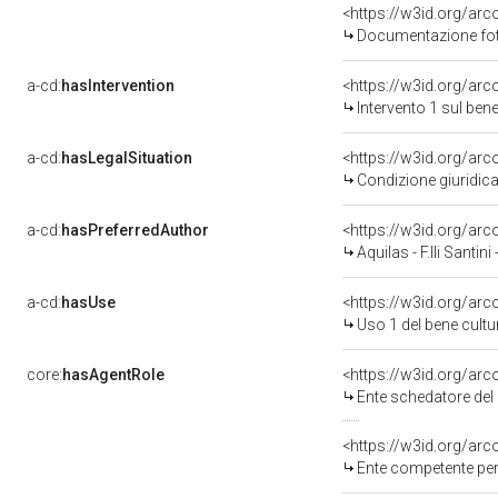
Documentazione foto
a-cd:
hasIntervention
<https://w3id.org/ar
Intervento 1 sul ben
a-cd:
hasLegalSituation
Condizione giuridica
a-cd:
hasPreferredAuthor
<https://w3id.org/a
Aquilas - F.lli Santini 
a-cd:
hasUse
<https://w3id.org/ar
Uso 1 del bene cult
core:
hasAgentRole
<https://w3id.org/ar
Ente schedatore del 
<https://w3id.org/ar
Ente competente per tutela del bene 