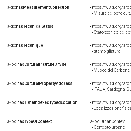
a-dd:
hasMeasurementCollection
<https://w3id.org/a
Misure del bene cul
a-dd:
hasTechnicalStatus
<https://w3id.org/ar
Stato tecnico del b
a-dd:
hasTechnique
<https://w3id.org/arc
stampigliatura
a-loc:
hasCulturalInstituteOrSite
<https://w3id.org/ar
Museo del Carbone
a-loc:
hasCulturalPropertyAddress
<https://w3id.org/a
ITALIA, Sardegna, SU
a-loc:
hasTimeIndexedTypedLocation
<https://w3id.org/ar
Localizzazione fisic
a-loc:
hasTypeOfContext
a-loc:UrbanContext
Contesto urbano