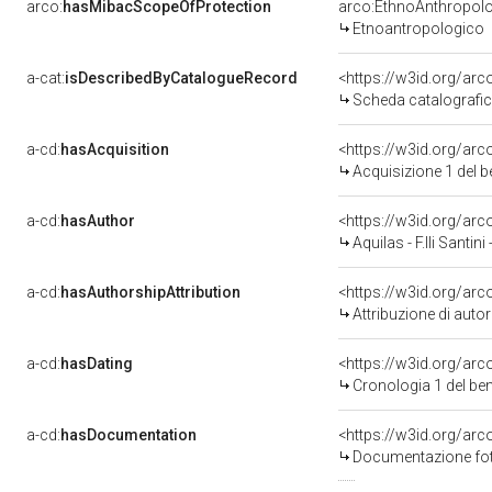
arco:
hasMibacScopeOfProtection
arco:EthnoAnthropol
Etnoantropologico
a-cat:
isDescribedByCatalogueRecord
<https://w3id.org/a
Scheda catalografi
a-cd:
hasAcquisition
<https://w3id.org/ar
Acquisizione 1 del 
a-cd:
hasAuthor
<https://w3id.org/a
Aquilas - F.lli Santini 
a-cd:
hasAuthorshipAttribution
<https://w3id.org/ar
Attribuzione di aut
a-cd:
hasDating
<https://w3id.org/ar
Cronologia 1 del b
a-cd:
hasDocumentation
Documentazione foto