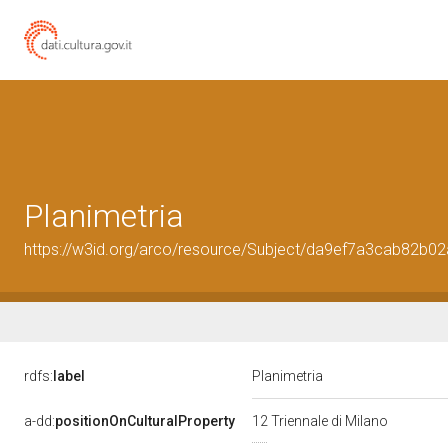
Planimetria
https://w3id.org/arco/resource/Subject/da9ef7a3cab82b
rdfs:
label
Planimetria
a-dd:
positionOnCulturalProperty
12 Triennale di Milano