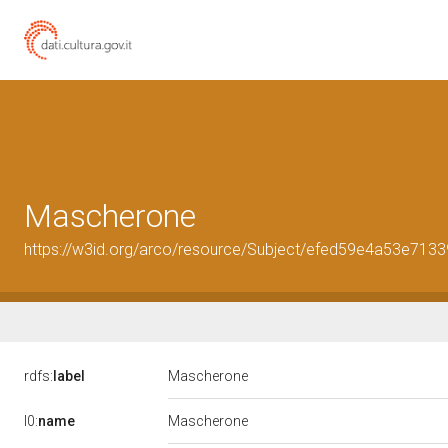
Mascherone
https://w3id.org/arco/resource/Subject/efed59e4a53e71
rdfs:
label
Mascherone
l0:
name
Mascherone