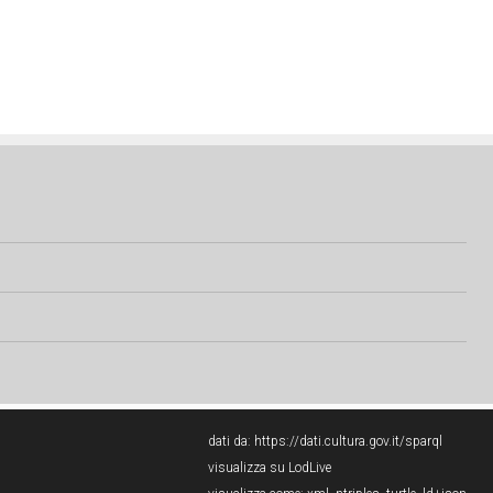
dati da:
https://dati.cultura.gov.it/sparql
visualizza su LodLive