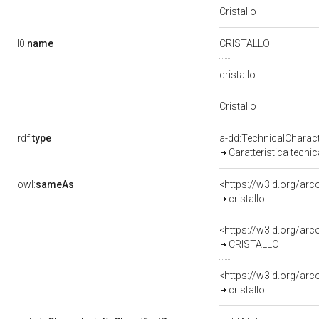
Cristallo
l0:
name
CRISTALLO
cristallo
Cristallo
rdf:
type
a-dd:TechnicalCharact
Caratteristica tecnic
owl:
sameAs
<https://w3id.org/arc
cristallo
<https://w3id.org/arc
CRISTALLO
<https://w3id.org/ar
cristallo