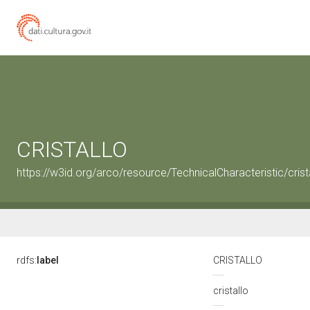
CRISTALLO
https://w3id.org/arco/resource/TechnicalCharacteristic/crist
rdfs:
label
CRISTALLO
cristallo