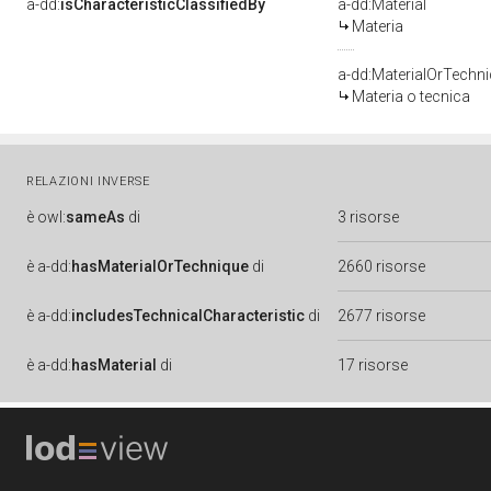
a-dd:
isCharacteristicClassifiedBy
a-dd:Material
Materia
a-dd:MaterialOrTechn
Materia o tecnica
RELAZIONI INVERSE
è
owl:
sameAs
di
3 risorse
è
a-dd:
hasMaterialOrTechnique
di
2660 risorse
è
a-dd:
includesTechnicalCharacteristic
di
2677 risorse
è
a-dd:
hasMaterial
di
17 risorse