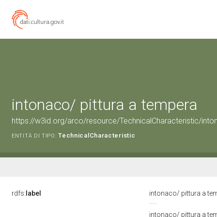
intonaco/ pittura a tempera
https://w3id.org/arco/resource/TechnicalCharacteristic/into
TechnicalCharacteristic
ENTITÀ DI TIPO:
rdfs:
label
intonaco/ pittura a t
intonaco/ pittura a te