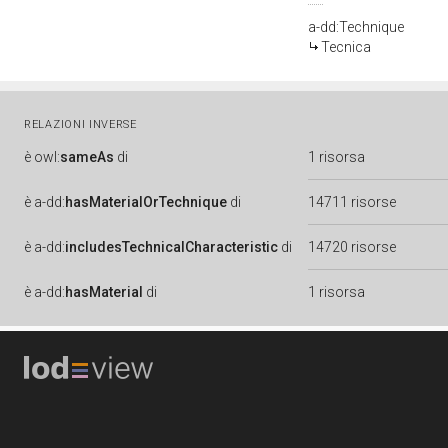
a-dd:Technique
Tecnica
RELAZIONI INVERSE
è
owl:
sameAs
di
1 risorsa
è
a-dd:
hasMaterialOrTechnique
di
14711 risorse
è
a-dd:
includesTechnicalCharacteristic
di
14720 risorse
è
a-dd:
hasMaterial
di
1 risorsa