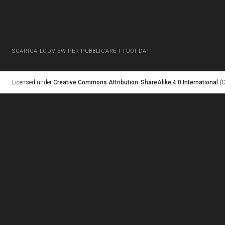
SCARICA LODVIEW PER PUBBLICARE I TUOI DATI
Licensed under
Creative Commons Attribution-ShareAlike 4.0 International
(C