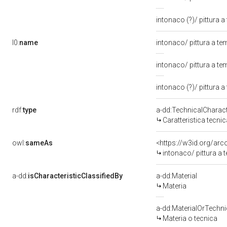
intonaco (?)/ pittura 
l0:
name
intonaco/ pittura a t
intonaco/ pittura a te
intonaco (?)/ pittura 
rdf:
type
a-dd:TechnicalCharact
Caratteristica tecnic
owl:
sameAs
<https://w3id.org/ar
intonaco/ pittura a
a-dd:
isCharacteristicClassifiedBy
a-dd:Material
Materia
a-dd:MaterialOrTechn
Materia o tecnica