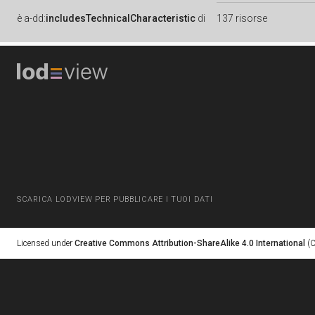
è
a-dd:
includesTechnicalCharacteristic
di
137 risorse
SCARICA LODVIEW PER PUBBLICARE I TUOI DATI
Licensed under
Creative Commons Attribution-ShareAlike 4.0 International
(C