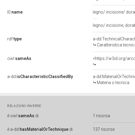
l0:
name
legno/ incisione/ dor
legno/ incisione, dora
rdf:
type
a-dd:TechnicalCharact
Caratteristica tecnic
owl:
sameAs
<https://w3id.org/arc
a-dd:
isCharacteristicClassifiedBy
a-dd:MaterialOrTechn
Materia o tecnica
RELAZIONI INVERSE
è
owl:
sameAs
di
1 risorsa
è
a-dd:
hasMaterialOrTechnique
di
137 risorse