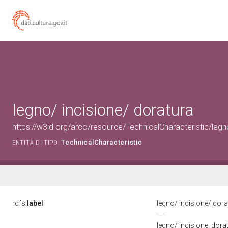
legno/ incisione/ doratura
https://w3id.org/arco/resource/TechnicalCharacteristic/legn
TechnicalCharacteristic
ENTITÀ DI TIPO:
rdfs:
label
legno/ incisione/ dor
legno/ incisione, dora