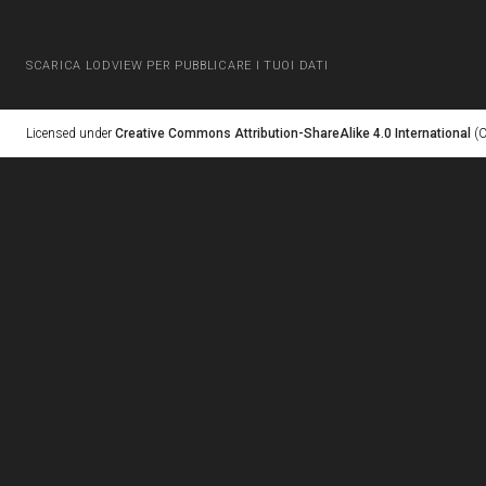
SCARICA LODVIEW PER PUBBLICARE I TUOI DATI
Licensed under
Creative Commons Attribution-ShareAlike 4.0 International
(C