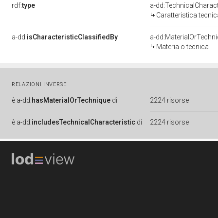
rdf:
type
a-dd:TechnicalCharact
Caratteristica tecnic
a-dd:
isCharacteristicClassifiedBy
a-dd:MaterialOrTechn
Materia o tecnica
RELAZIONI INVERSE
è
a-dd:
hasMaterialOrTechnique
di
2224 risorse
è
a-dd:
includesTechnicalCharacteristic
di
2224 risorse