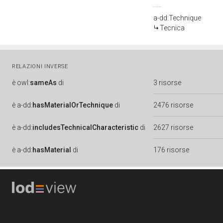
a-dd:Technique
Tecnica
RELAZIONI INVERSE
è
owl:
sameAs
di
3 risorse
è
a-dd:
hasMaterialOrTechnique
di
2476 risorse
è
a-dd:
includesTechnicalCharacteristic
di
2627 risorse
è
a-dd:
hasMaterial
di
176 risorse