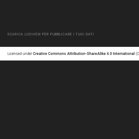
SCARICA LODVIEW PER PUBBLICARE I TUOI DATI
Licensed under
Creative Commons Attribution-ShareAlike 4.0 International
(C