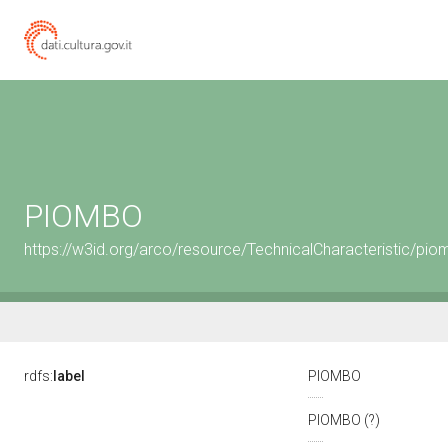
PIOMBO
https://w3id.org/arco/resource/TechnicalCharacteristic/pi
rdfs:
label
PIOMBO
PIOMBO (?)