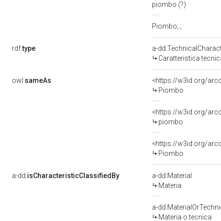
piombo (?)
Piombo; ;
rdf:
type
a-dd:TechnicalCharact
Caratteristica tecnic
owl:
sameAs
<https://w3id.org/ar
Piombo
<https://w3id.org/ar
piombo
<https://w3id.org/ar
Piombo
a-dd:
isCharacteristicClassifiedBy
a-dd:Material
Materia
a-dd:MaterialOrTechn
Materia o tecnica