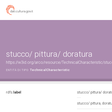
stucco/ pittura/ doratura
https://w3id.org/arco/resource/TechnicalCharacteristic/stuc
TechnicalCharacteristic
ENTITÀ DI TIPO:
rdfs:
label
stucco/ pittura/ dora
stucco/ pittura, dorat