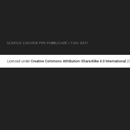
SCARICA LODVIEW PER PUBBLICARE I TUOI DATI
Licensed under
Creative Commons Attribution-ShareAlike 4.0 International
(C