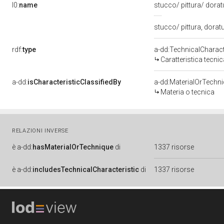
l0:
name
stucco/ pittura/ dora
stucco/ pittura, dorat
rdf:
type
a-dd:TechnicalCharact
Caratteristica tecnic
a-dd:
isCharacteristicClassifiedBy
a-dd:MaterialOrTechn
Materia o tecnica
RELAZIONI INVERSE
è
a-dd:
hasMaterialOrTechnique
di
1337 risorse
è
a-dd:
includesTechnicalCharacteristic
di
1337 risorse